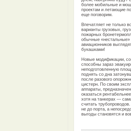
более мобильные и мощ
проектам и летающие по
еще поговорим.
Впечатляет не только в
варианты грузовых, гру
пожарных бронетермопл
обычные «нестальные» 
авиационников выглядя
букашками!
Новые модификации, со
способны зараз эвакуир
неподготовленную площ
поднять со дна затонув
после разового опорож
цистерн. По своим эксп
аппараты, предназначен
оказаться рентабельнее
хотя на танкерах — сам
считать трубопроводов.
не до порта, а непосред
выгоды становятся и во