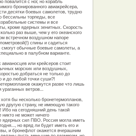
о повалится с ног, но корабль
имого бронированного авиакрейсера,
ести десятки боевых самолетов, трудно
го бессильны торпеды, все
орабельные системы и все
ты, кроме ядерных зенитных. Скорость
сколько раз выше, чем у его океанского
аком встречном воздушном напоре
илометровой(!) спины и садиться
» смогут обычные боевые самолеты, а
специально в палубном варианте.
х авианосцев или крейсеров стоит
ычных морских или воздушных,
оростью добраться не только до
о и до любой точки суши?!
етермопланов окажутся разве что лишь
 ураганных ветров...
т хотя бы несколько бронетермопланов,
ю другую страну, не имеющую такого
 Ибо на сегодняшний день такой
 никто не может ничего
е ядерных сил ПВО. Россия могла иметь
одня..., но вряд ли будет иметь его и
 увы, и бронефлот окажется вчерашним
сделаны пусть меньшие по размерам, но