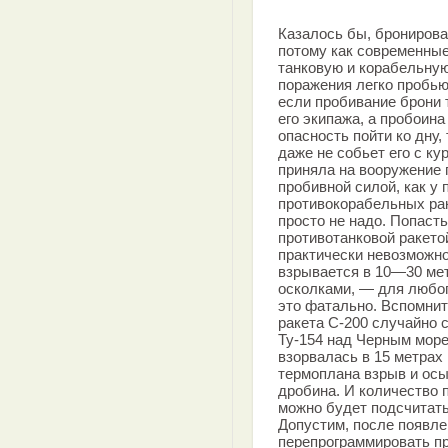
Казалось бы, брониров
потому как современны
танковую и корабельну
поражения легко пробью
если пробивание брони 
его экипажа, а пробоин
опасность пойти ко дну,
даже не собьет его с кур
приняла на вооружение 
пробивной силой, как у
противокорабельных рак
просто не надо. Попаст
противотанковой ракето
практически невозможн
взрывается в 10—30 мет
осколками, — для любог
это фатально. Вспомните
ракета С-200 случайно 
Ту-154 над Черным море
взорвалась в 15 метрах
термоплана взрыв и осы
дробина. И количество 
можно будет подсчитать
Допустим, после появле
перепрограммировать п