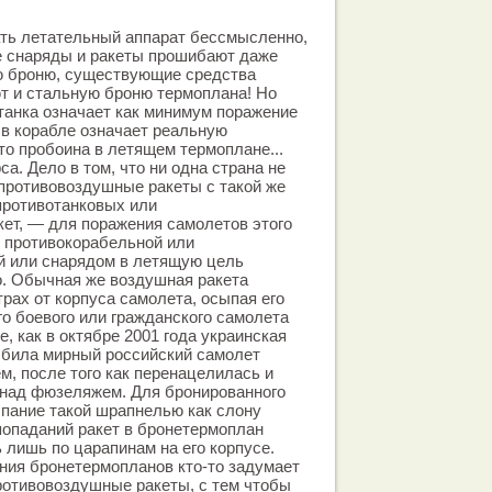
ать летательный аппарат бессмысленно,
е снаряды и ракеты прошибают даже
ю броню, существующие средства
т и стальную броню термоплана! Но
танка означает как минимум поражение
а в корабле означает реальную
 то пробоина в летящем термоплане...
са. Дело в том, что ни одна страна не
противовоздушные ракеты с такой же
 противотанковых или
ет, — для поражения самолетов этого
ь противокорабельной или
й или снарядом в летящую цель
о. Обычная же воздушная ракета
рах от корпуса самолета, осыпая его
о боевого или гражданского самолета
, как в октябре 2001 года украинская
сбила мирный российский самолет
м, после того как перенацелилась и
 над фюзеляжем. Для бронированного
пание такой шрапнелью как слону
попаданий ракет в бронетермоплан
 лишь по царапинам на его корпусе.
ния бронетермопланов кто-то задумает
ротивовоздушные ракеты, с тем чтобы