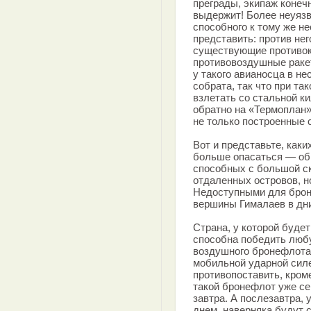
преграды, экипаж конечн
выдержит! Более неуязв
способного к тому же н
представить: против не
существующие противок
противовоздушные раке
у такого авианосца в не
собрата, так что при т
взлетать со стальной к
обратно на «Термоплан
не только построенные 
Вот и представьте, каки
больше опасаться — об
способных с большой ск
отдаленных островов, н
Недоступными для брон
вершины Гималаев в дни
Страна, у которой буде
способна победить любу
воздушного бронефлота!
мобильной ударной силе
противопоставить, кром
такой бронефлот уже сег
завтра. А послезавтра,
днем, наверняка будут 