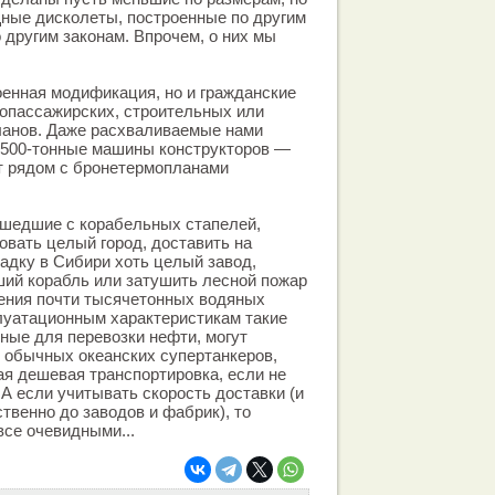
ные дисколеты, построенные по другим
 другим законам. Впрочем, о них мы
оенная модификация, но и гражданские
зопассажирских, строительных или
анов. Даже расхваливаемые нами
500-тонные машины конструкторов —
т рядом с бронетермопланами
шедшие с корабельных стапелей,
овать целый город, доставить на
адку в Сибири хоть целый завод,
ший корабль или затушить лесной пожар
нения почти тысячетонных водяных
луатационным характеристикам такие
ные для перевозки нефти, могут
 обычных океанских супертанкеров,
ая дешевая транспортировка, если не
 А если учитывать скорость доставки (и
ственно до заводов и фабрик), то
все очевидными...