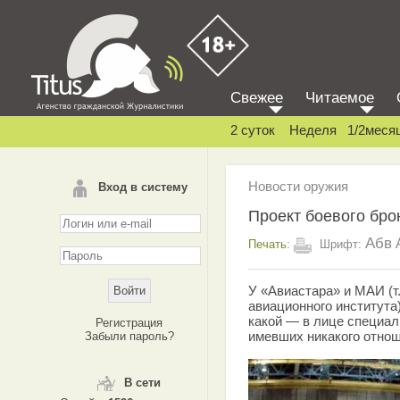
Свежее
Читаемое
2 суток
Неделя
1/2меся
Новости оружия
Вход в систему
Проект боевого бр
Абв
Печать:
Шрифт:
У «Авиастара» и МАИ (т.
авиационного института
какой — в лице специал
Регистрация
имевших никакого отнош
Забыли пароль?
В сети