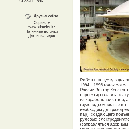
Онлайн:
1596
Друзья сайта
Сервис +
www.stimeks.kz
Натяжные потолки
Для инвалидов
Работы на пустующих з
1994—1996 годах хотел
России Виктор Констант
спроектировал «тарелку
из корабельной стали, 
грузоподъемностью в ты
необходим для разогрев
пар), создающего подъе
рулевых электродвигат
(заправляться ядерным 
можно дозаправляться в