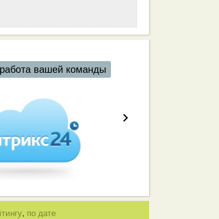
работа вашей команды
,
йтингу
по дате