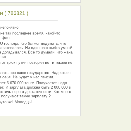
 ( 786821 )
 непонятно
 не так последнее время, какой-то
т фляг
господа. Кто бы мог подумать, что
 и затевалось. Ни один наш шибко умный
е догадывался. Все то думали, что жана
упит
тот трюк путин повторил вот и токаев не
знать про наше государство. Надеяться
 себя. Не будет у нас пенсии.
лет 6 670 000 тенге. Получается надо
ет. И зарплата должна быть 2 800 000 в
остичь порога достаточности. Как много
 получают такую зарплату ?
Круто же! Молодцы!