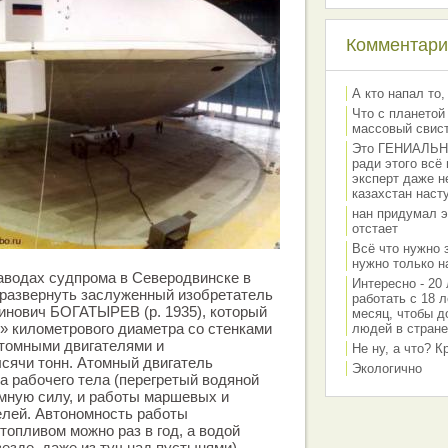
Комментарии
А кто напал то,
Что с планетой
массовый свис
Это ГЕНИАЛЬНО 
ради этого всё
эксперт даже н
казахстан наст
нан придумал э
отстает
Всё что нужно 
нужно только на
аводах судпрома в Северодвинске в
Интересно - 20 
 развернуть заслуженный изобретатель
работать с 18 л
инович БОГАТЫРЕВ (р. 1935), который
месяц, чтобы д
» километрового диаметра со стенками
людей в стране
атомными двигателями и
Не ну, а что? 
сячи тонн. Атомный двигатель
Экологично
а рабочего тела (перегретый водяной
мную силу, и работы маршевых и
елей. Автономность работы
топливом можно раз в год, а водой
езде, даже из туч над пустынями)