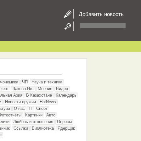
Добавить новость
Экономика
ЧП
Наука и техника
кент
Закона.Нет
Мнения
Видео
альная Азия
В Казахстане
Календарь
и
Новости оружия
HotNews
ьтура
О нас
IT
Спорт
Фотоотчёты
Картинки
Авто
ьчики
Любовь и отношения
Опросы
енник
Ссылки
Библиотека
Ядерщик
я