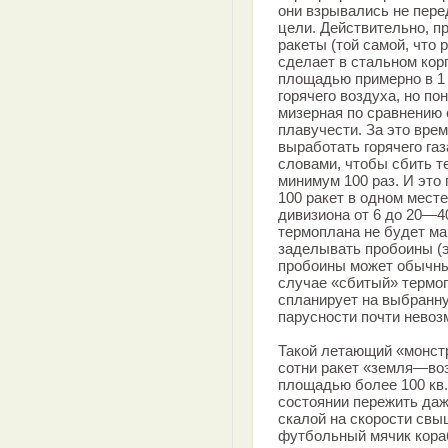
они взрывались не перед
цели. Действительно, п
ракеты (той самой, что 
сделает в стальном кор
площадью примерно в 1 
горячего воздуха, но по
мизерная по сравнению 
плавучести. За это врем
выработать горячего га
словами, чтобы сбить те
минимум 100 раз. И это 
100 ракет в одном мест
дивизиона от 6 до 20—40
термоплана не будет ма
заделывать пробоины (эт
пробоины может обычный
случае «сбитый» термопл
спланирует на выбранну
парусности почти невоз
Такой летающий «монст
сотни ракет «земля—во
площадью более 100 кв.
состоянии пережить даж
скалой на скорости свыш
футбольный мячик кораб