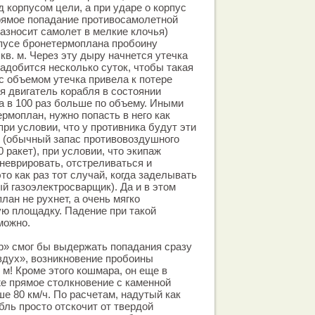
 корпусом цели, а при ударе о корпус
рямое попадание противосамолетной
разносит самолет в мелкие клочья)
пусе бронетермоплана пробоину
кв. м. Через эту дыру начнется утечка
надобится несколько суток, чтобы такая
с объемом утечка привела к потере
я двигатель корабля в состоянии
за в 100 раз больше по объему. Иными
рмоплан, нужно попасть в него как
при условии, что у противника будут эти
е (обычный запас противовоздушного
 ракет), при условии, что экипаж
неврировать, отстреливаться и
о как раз тот случай, когда заделывать
 газоэлектросварщик). Да и в этом
ан не рухнет, а очень мягко
ю площадку. Падение при такой
можно.
р» смог бы выдержать попадания сразу
здух», возникновение пробоины
 м! Кроме этого кошмара, он еще в
е прямое столкновение с каменной
е 80 км/ч. По расчетам, надутый как
ль просто отскочит от твердой