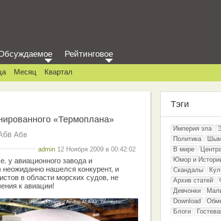
Обсуждаемое
Рейтинговое
ца
Месяц
Квартал
Тэги
онированного «Термоплана»
Империя зла
Абв
Абв
Политика
Шым
admin
12 Ноября 2009 в 00:42:02
В мире
Центр
Юмор и Истори
е. у авиационного завода и
) неожиданно нашелся конкурент, и
Скандалы
Кул
истов в области морских судов, не
Архив статей
ения к авиации!
Девчонки
Мал
Download
Обм
Блоги
Гостева