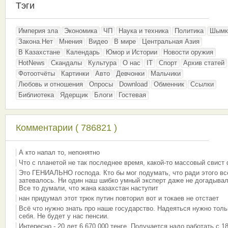
Тэги
Империя зла
Экономика
ЧП
Наука и техника
Политика
Шымк
Закона.Нет
Мнения
Видео
В мире
Центральная Азия
В Казахстане
Календарь
Юмор и Истории
Новости оружия
HotNews
Скандалы
Культура
О нас
IT
Спорт
Архив статей
Фотоотчёты
Картинки
Авто
Девчонки
Мальчики
Любовь и отношения
Опросы
Download
Обменник
Ссылки
Библиотека
Ядерщик
Блоги
Гостевая
Комментарии ( 786821 )
А кто напал то, непонятно
Что с планетой не так последнее время, какой-то массовый свист
Это ГЕНИАЛЬНО господа. Кто бы мог подумать, что ради этого вс
затевалось. Ни один наш шибко умный эксперт даже не догадывал
Все то думали, что жана казахстан наступит
нан придумал этот трюк путин повторил вот и токаев не отстает
Всё что нужно знать про наше государство. Надеяться нужно толь
себя. Не будет у нас пенсии.
Интересно - 20 лет 6 670 000 тенге. Получается надо работать с 18