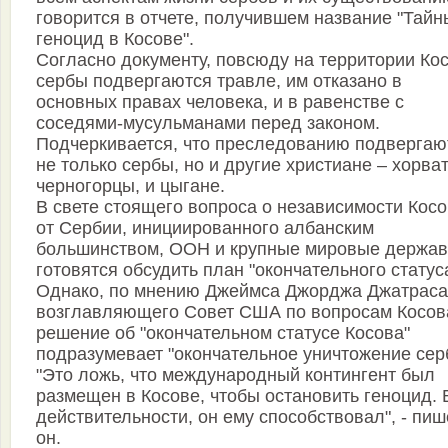
говорится в отчете, получившем название "Тайн
геноцид в Косове".
Согласно документу, повсюду на территории Ко
сербы подвергаются травле, им отказано в
основных правах человека, и в равенстве с
соседями-мусульманами перед законом.
Подчеркивается, что преследованию подвергаю
не только сербы, но и другие христиане – хорва
черногорцы, и цыгане.
В свете стоящего вопроса о независимости Кос
от Сербии, инициированного албанским
большинством, ООН и крупные мировые держа
готовятся обсудить план "окончательного статуса
Однако, по мнению Джеймса Джорджа Джатраса
возглавляющего Совет США по вопросам Косов
решение об "окончательном статусе Косова"
подразумевает "окончательное уничтожение сер
"Это ложь, что международный контингент был
размещен в Косове, чтобы остановить геноцид. 
действительности, он ему способствовал", - пиш
он.