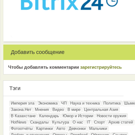
Добавить сообщение
Чтобы добавлять комментарии
зарeгиcтрирyйтeсь
Тэги
Империя зла
Экономика
ЧП
Наука и техника
Политика
Шымк
Закона.Нет
Мнения
Видео
В мире
Центральная Азия
В Казахстане
Календарь
Юмор и Истории
Новости оружия
HotNews
Скандалы
Культура
О нас
IT
Спорт
Архив статей
Фотоотчёты
Картинки
Авто
Девчонки
Мальчики
Любовь и отношения
Опросы
Download
Обменник
Ссылки