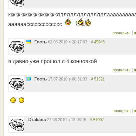
кккккккккккккккккккклллллллллллллллааааааааа
аааааассссссссссссс
поощрить
|
п
Гость
02.06.2010 в 20:17:03
# 45945
я давно уже прошол с 4 концовкой
поощрить
|
п
Гость
17.07.2010 в 00:31:33
# 51621
поощрить
|
п
Drakana
27.08.2010 в 13:03:15
# 57997