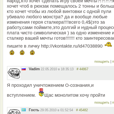
народ,кто хочет сделать игру своей мечты?!?!?!?!
хочет чтоб в рюкзак помещалось 2 тонны и боль
кто хочет чтобы из любой винтовки с одной пули
убивало любого монстра? да и вообще любые
изменения героя сталкера!!!!всего 0,4$(это за
работу,сами поймите,это долгий и нудный процесс
плата чисто символическая ) за одно изменение 
сталкер вашей мечты готов!!!!!!! кто заинтересова
пишите в личку http://vkontakte.ru/id47038890
поощрить
|
п
Vadim
22.05.2010 в 18:35:13
# 44867
Я проходил уничтожением О-сознания,и
вступлением.
Щас монолитом хочу пройти
поощрить
|
п
Гость
29.05.2010 в 01:52:54
# 45482