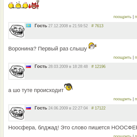
поощрить
|
п
Гость
27.12.2008 в 21:59:52
# 7613
Воронина? Первый раз слышу
поощрить
|
п
Гость
28.03.2009 в 18:28:48
# 12196
а шо туте происходит
поощрить
|
п
Гость
24.06.2009 в 22:27:04
# 17122
Ноосфера, блджад! Это слово пишется НООСФЕ
поощрить
|
п