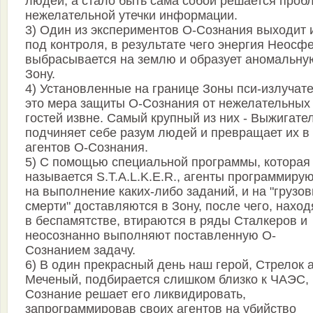
людей, а стало быть сама собой решается проб
нежелательной утечки информации.
3) Один из экспериментов О-Сознания выходит 
под контроля, в результате чего энергия Неосф
выбрасывается на землю и образует аномальну
Зону.
4) Установленные на границе Зоны пси-излучате
это мера защиты О-Сознания от нежелательных
гостей извне. Самый крупный из них - Выжигател
подчиняет себе разум людей и превращает их в
агентов О-Сознания.
5) С помощью специальной программы, которая
называется S.T.A.L.K.E.R., агенты программиру
на выполнение каких-либо заданий, и на "грузов
смерти" доставляются в Зону, после чего, наход
в беспамятстве, втираются в ряды Сталкеров и
неосознанно выполняют поставленную О-
Сознанием задачу.
6) В один прекрасный день наш герой, Стрелок 
Меченый, подбирается слишком близко к ЧАЭС, 
Сознание решает его ликвидировать,
запрограммировав своих агентов на убийство