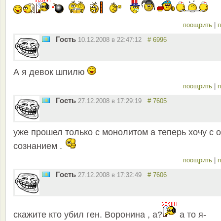
поощрить
|
п
Гость
10.12.2008 в 22:47:12
# 6996
А я девок шпилю
поощрить
|
п
Гость
27.12.2008 в 17:29:19
# 7605
уже прошел только с монолитом а теперь хочу с о
сознанием .
поощрить
|
п
Гость
27.12.2008 в 17:32:49
# 7606
скажите кто убил ген. Воронина , а?
а то я-