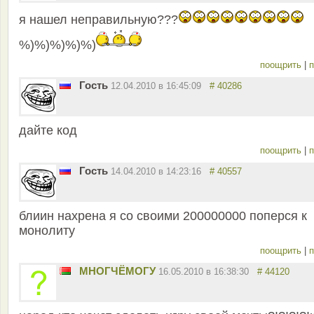
я нашел неправильную???
%)%)%)%)%)
поощрить
|
п
Гость
12.04.2010 в 16:45:09
# 40286
дайте код
поощрить
|
п
Гость
14.04.2010 в 14:23:16
# 40557
блиин нахрена я со своими 200000000 поперся к
монолиту
поощрить
|
п
МНОГЧЁМОГУ
16.05.2010 в 16:38:30
# 44120