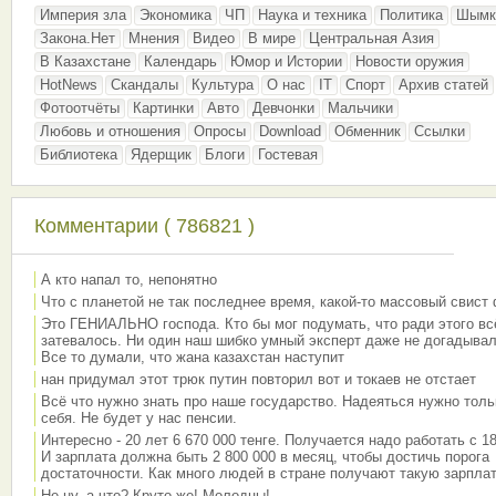
Империя зла
Экономика
ЧП
Наука и техника
Политика
Шымк
Закона.Нет
Мнения
Видео
В мире
Центральная Азия
В Казахстане
Календарь
Юмор и Истории
Новости оружия
HotNews
Скандалы
Культура
О нас
IT
Спорт
Архив статей
Фотоотчёты
Картинки
Авто
Девчонки
Мальчики
Любовь и отношения
Опросы
Download
Обменник
Ссылки
Библиотека
Ядерщик
Блоги
Гостевая
Комментарии ( 786821 )
А кто напал то, непонятно
Что с планетой не так последнее время, какой-то массовый свист
Это ГЕНИАЛЬНО господа. Кто бы мог подумать, что ради этого вс
затевалось. Ни один наш шибко умный эксперт даже не догадывал
Все то думали, что жана казахстан наступит
нан придумал этот трюк путин повторил вот и токаев не отстает
Всё что нужно знать про наше государство. Надеяться нужно толь
себя. Не будет у нас пенсии.
Интересно - 20 лет 6 670 000 тенге. Получается надо работать с 18
И зарплата должна быть 2 800 000 в месяц, чтобы достичь порога
достаточности. Как много людей в стране получают такую зарплат
Не ну, а что? Круто же! Молодцы!