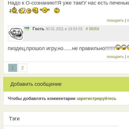
Надо к О-сознанию!!Я уже там!У нас есть печеньк
поощрить
|
п
Гость
30.01.2011 в 19:03:03
# 99359
пиздец,прошол игру,но......не правильно!!!!!!!
поощрить
|
п
1
2
Добавить сообщение
Чтобы добавлять комментарии
зарeгиcтрирyйтeсь
Тэги