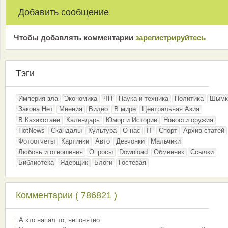
Добавить сообщение
Чтобы добавлять комментарии
зарeгиcтрирyйтeсь
Тэги
Империя зла
Экономика
ЧП
Наука и техника
Политика
Шымк
Закона.Нет
Мнения
Видео
В мире
Центральная Азия
В Казахстане
Календарь
Юмор и Истории
Новости оружия
HotNews
Скандалы
Культура
О нас
IT
Спорт
Архив статей
Фотоотчёты
Картинки
Авто
Девчонки
Мальчики
Любовь и отношения
Опросы
Download
Обменник
Ссылки
Библиотека
Ядерщик
Блоги
Гостевая
Комментарии ( 786821 )
А кто напал то, непонятно