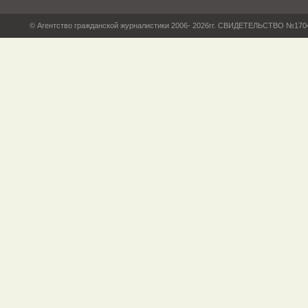
© Агентство гражданской журналистики 2006- 2026гг. СВИДЕТЕЛЬСТВО №17