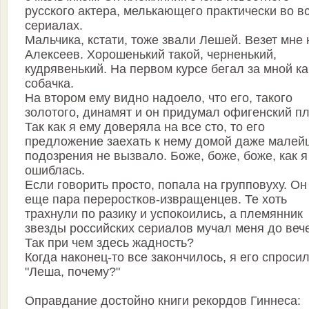
русского актера, мелькающего практически во в
сериалах.
Мальчика, кстати, тоже звали Лешей. Везет мне 
Алексеев. Хорошенький такой, черненький,
кудрявенький. На первом курсе бегал за мной ка
собачка.
На втором ему видно надоело, что его, такого
золотого, динамят и он придумал офигенский пл
Так как я ему доверяла на все сто, то его
предложение заехать к нему домой даже малей
подозрения не вызвало. Боже, боже, боже, как я
ошиблась.
Если говорить просто, попала на групповуху. Он
еще пара переростков-извращенцев. Те хоть
трахнули по разику и успокоились, а племянник
звезды российских сериалов мучал меня до веч
Так при чем здесь жадность?
Когда наконец-то все закончилось, я его спросил
"Леша, почему?"
Оправдание достойно книги рекордов Гиннеса: