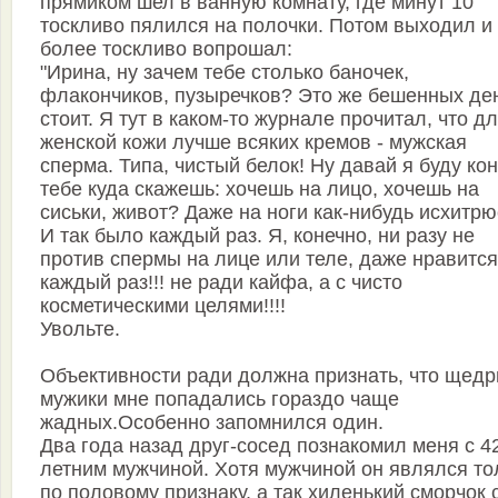
прямиком шел в ванную комнату, где минут 10
тоскливо пялился на полочки. Потом выходил и
более тоскливо вопрошал:
"Ирина, ну зачем тебе столько баночек,
флакончиков, пузыречков? Это же бешенных де
стоит. Я тут в каком-то журнале прочитал, что д
женской кожи лучше всяких кремов - мужская
сперма. Типа, чистый белок! Ну давай я буду ко
тебе куда скажешь: хочешь на лицо, хочешь на
сиськи, живот? Даже на ноги как-нибудь исхитрю
И так было каждый раз. Я, конечно, ни разу не
против спермы на лице или теле, даже нравится
каждый раз!!! не ради кайфа, а с чисто
косметическими целями!!!!
Увольте.
Объективности ради должна признать, что щед
мужики мне попадались гораздо чаще
жадных.Особенно запомнился один.
Два года назад друг-сосед познакомил меня с 4
летним мужчиной. Хотя мужчиной он являлся то
по половому признаку, а так хиленький сморчок 