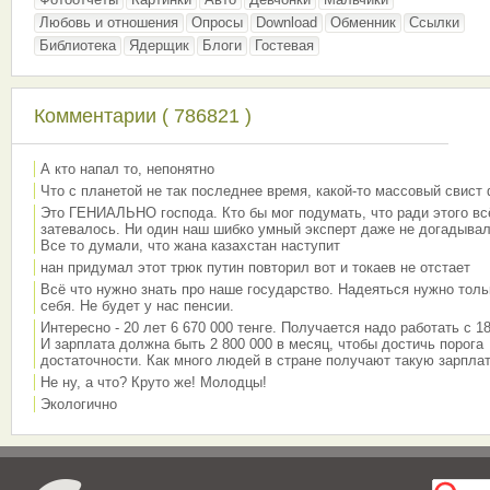
Любовь и отношения
Опросы
Download
Обменник
Ссылки
Библиотека
Ядерщик
Блоги
Гостевая
Комментарии ( 786821 )
А кто напал то, непонятно
Что с планетой не так последнее время, какой-то массовый свист
Это ГЕНИАЛЬНО господа. Кто бы мог подумать, что ради этого вс
затевалось. Ни один наш шибко умный эксперт даже не догадывал
Все то думали, что жана казахстан наступит
нан придумал этот трюк путин повторил вот и токаев не отстает
Всё что нужно знать про наше государство. Надеяться нужно толь
себя. Не будет у нас пенсии.
Интересно - 20 лет 6 670 000 тенге. Получается надо работать с 18
И зарплата должна быть 2 800 000 в месяц, чтобы достичь порога
достаточности. Как много людей в стране получают такую зарплат
Не ну, а что? Круто же! Молодцы!
Экологично