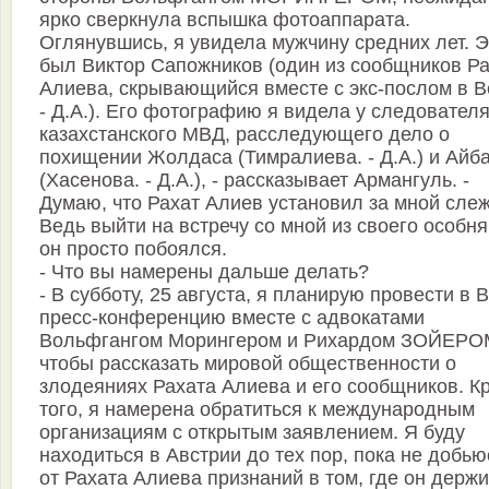
ярко сверкнула вспышка фотоаппарата.
Оглянувшись, я увидела мужчину средних лет. Э
был Виктор Сапожников (один из сообщников Р
Алиева, скрывающийся вместе с экс-послом в В
- Д.А.). Его фотографию я видела у следовател
казахстанского МВД, расследующего дело о
похищении Жолдаса (Тимралиева. - Д.А.) и Айб
(Хасенова. - Д.А.), - рассказывает Армангуль. -
Думаю, что Рахат Алиев установил за мной слеж
Ведь выйти на встречу со мной из своего особня
он просто побоялся.
- Что вы намерены дальше делать?
- В субботу, 25 августа, я планирую провести в 
пресс-конференцию вместе с адвокатами
Вольфгангом Морингером и Рихардом ЗОЙЕРО
чтобы рассказать мировой общественности о
злодеяниях Рахата Алиева и его сообщников. К
того, я намерена обратиться к международным
организациям с открытым заявлением. Я буду
находиться в Австрии до тех пор, пока не добью
от Рахата Алиева признаний в том, где он держи