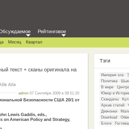
Обсуждаемое
Рейтинговое
ца
Месяц
Квартал
Тэги
ый текст + сканы оригинала на
Империя зла
Политика
Шым
Абв
Абв
В мире
Центр
admin
07 Сентября 2009 в 09:51:20
Юмор и Истори
Скандалы
Кул
иональной Безопасности США 20/1 от
Архив статей
Девчонки
Мал
ohn Lewis Gaddis, eds.,
Download
Обм
 on American Policy and Strategy,
Блоги
Гостева