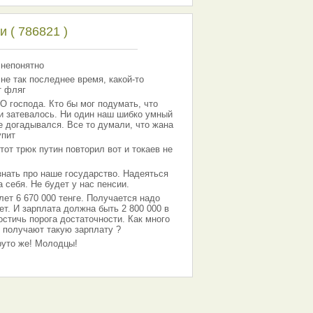
 ( 786821 )
 непонятно
 не так последнее время, какой-то
т фляг
господа. Кто бы мог подумать, что
 и затевалось. Ни один наш шибко умный
е догадывался. Все то думали, что жана
упит
тот трюк путин повторил вот и токаев не
знать про наше государство. Надеяться
 себя. Не будет у нас пенсии.
лет 6 670 000 тенге. Получается надо
ет. И зарплата должна быть 2 800 000 в
остичь порога достаточности. Как много
 получают такую зарплату ?
Круто же! Молодцы!