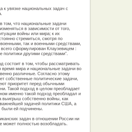
 к увязке национальных задач с
.
в том, что национальные задачи
изменяться в зависимости от того,
итуации войны или мира; к их
тоянно стремиться, смотря по
евоенными, так и военными средствами,
 всего сформулирован Клаузевицем :
е политики другими средствами".
 состоит в том, чтобы рассматривать
 время мира и национальные задачи во
венно различные. Согласно этому
ет собственные политические задачи,
меют приоритет перед обычными
ни. Такой подход в целом преобладает
вном именно такой подход преобладал и
да выигрыш собственно войны, как
 важнейшей задачей политики США, а
 были ей подчинены.
риканских задач в отношении России ни
не может полностью возобладать.