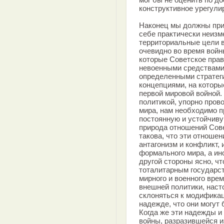
конструктивное урегули
Наконец мы должны приз
себе практически неизм
территориальные цели в
очевидно во время войн
которые Советское пра
невоенными средствами 
определенными стратег
концепциями, на которы
первой мировой войной.
политикой, упорно пров
мира, нам необходимо п
постоянную и устойчиву
природа отношений Сов
такова, что эти отноше
антагонизм и конфликт,
формального мира, а ин
другой стороны ясно, чт
тоталитарным государс
мирного и военного врем
внешней политики, наст
склоняться к модификац
надежде, что они могут
Когда же эти надежды и
войны, разразившейся и