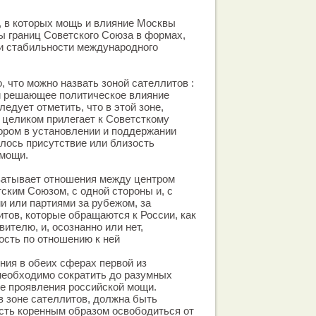
 в которых мощь и влияние Москвы
ы границ Советского Союза в формах,
и стабильности международного
о, что можно назвать зоной сателлитов :
ой решающее политическое влияние
едует отметить, что в этой зоне,
 целиком прилегает к Советсткому
ром в установлении и поддержании
илось присутствие или близость
 мощи.
хватывает отношения между центром
ским Союзом, с одной стороны и, с
и или партиями за рубежом, за
тов, которые обращаются к России, как
ителю, и, осознанно или нет,
сть по отношению к ней
ия в обеих сферах первой из
необходимо сократить до разумных
е проявления российской мощи.
 зоне сателлитов, должна быть
сть коренным образом освободиться от