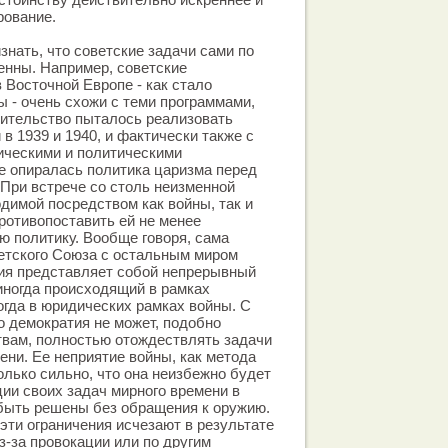
рование.
нать, что советские задачи сами по
енны. Например, советские
 Восточной Европе - как стало
ы - очень схожи с теми программами,
вительство пыталось реализовать
в 1939 и 1940, и фактически также с
ическими и политическими
е опиралась политика царизма перед
 При встрече со столь неизменной
одимой посредством как войны, так и
ротивопоставить ей не менее
ю политику. Вообще говоря, сама
етского Союза с остальным миром
ния представляет собой непрерывный
 иногда происходящий в рамках
огда в юридических рамках войны. С
о демократия не может, подобно
твам, полностью отождествлять задачи
ени. Ее неприятие войны, как метода
олько сильно, что она неизбежно будет
ии своих задач мирного времени в
 быть решены без обращения к оружию.
 эти ограничения исчезают в результате
з-за провокации или по другим