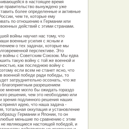
ачивающейся в настоящее время
ше правительство вынуждено уже
 ставить более определенные и активные
оссии, чем те, которые ему
вать по отношению к Германии или
 военных действий с этими странами.
шей войны научил нас тому, что
наши военные усилия с ясным и
ением о тех задачах, которые мы
лговременной перспективе. Это
ае войны с Советским Союзом. Мы едва
шить такую войну с той же военной и
ностью, как последнюю войну с
этому если всем не станет ясно, что
 в военной победе ради победы, то
дет затруднительно осознать, что же
я благоприятным разрешением
ое мнение могло бы ожидать гораздо
ного решения, чем это необходимо или
и зрения подлинного решения наших
оспринял идею, что наша задача -
я, тотальная оккупация и установление
образцу Германии и Японии, то он
 любые меньшие по сравнению с этим
 не являющиеся настоящей победой, и
остоинству действительно искреннее и