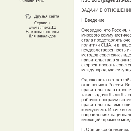
NSC 20/1 (pages 173-203
Онлайн:
1594
ЗАДАЧИ В ОТНОШЕНИ
Друзья сайта
I. Введение
Сервис +
www.stimeks.kz
Очевидно, что Россия, к
Натяжные потолки
мирового коммунистичес
Для инвалидов
стала представлять оч
политики США, и в наше
неудовлетворенность и 
методов советских лиде
правительства в значи
скорректировать советс
международную ситуацию
Однако пока нет четко
отношению к России. Вв
правительства в отноше
такие задачи были бы 
рабочих программ всем
правительства, имеющи
коммунизма. Иначе воз
направлениях национал
имеющей огромное межд
II. Общие соображения.