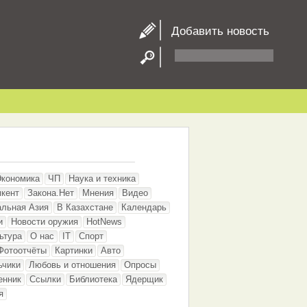
Добавить новость
Экономика
ЧП
Наука и техника
кент
Закона.Нет
Мнения
Видео
альная Азия
В Казахстане
Календарь
и
Новости оружия
HotNews
ьтура
О нас
IT
Спорт
Фотоотчёты
Картинки
Авто
ьчики
Любовь и отношения
Опросы
енник
Ссылки
Библиотека
Ядерщик
я