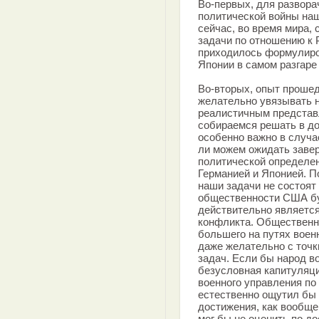
Во-первых, для развор
политической войны на
сейчас, во время мира,
задачи по отношению к Р
приходилось формулиро
Японии в самом разгаре
Во-вторых, опыт прошед
желательно увязывать 
реалистичным представл
собираемся решать в до
особенно важно в случ
ли можем ожидать завер
политической определен
Германией и Японией. По
наши задачи не состоят
общественности США бу
действительно являетс
конфликта. Общественн
большего на путях воен
даже желательно с точк
задач. Если бы народ в
безусловная капитуляци
военного управления по 
естественно ощутил бы
достижения, как вообще
мог бы не оценить по д