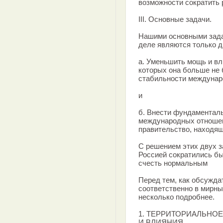
возможности сократить 
III. Основные задачи.
Нашими основными зада
деле являются только д
а. Уменьшить мощь и вл
которых она больше не 
стабильности междунар
и
б. Внести фундаменталь
международных отношен
правительство, находящ
С решением этих двух 
Россией сократились бы
счесть нормальным
Перед тем, как обсужда
соответственно в мирны
несколько подробнее.
1. ТЕРРИТОРИАЛЬНО
И ВЛИЯНИЯ.