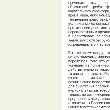
причинам, возмущенное
обычно либо требует фо
карательного характера
время мира, либо немед
терпеливая подготовка 
условиях могла бы вест
протяжениии десятилет
нереалистичным предпо
бы действовать во врем
задач, или хотя бы рук
их решения, что и во вр
В то же время следует 
между задачами мирного
вероятность того, что 
успешны и в политическ
действительно вытекаю
то они стоят того, что
их как во время войны, 
возникающие вследствие
для выражения сбаланс
национальных интересо
теперь, до возникновен
предпринять все усилия
отношению к России наш
наших гипотетических за