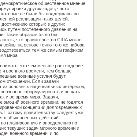
 демократическое общественное мнение
рмулировки других задач, часто
, которые не были бы поддержаны во
ленной реализации таких целей,
к достижению которых в других
ись путем постепенного давления на
ий. Таким образом было бы
лагать, что правительство США могло
я войны на основе точно того же набора
оводствоваться тем же самым графиком
емя мира.
понимать, что чем меньше расхождение
 и военного времени, тем больше
успешные военные усилия будут
ом отношении. Если задачи
т из основных национальных интересов,
бы осознанно сформулировать и решать
так и во время мира. Задачи,
 эмоций военного времени, не годятся
ированной концепции долговременных
в. Поэтому правительству следует уже
ия любых военных действий,
 по планированию и определению по
их текущих задач мирного времени и
дач военного времени, и по