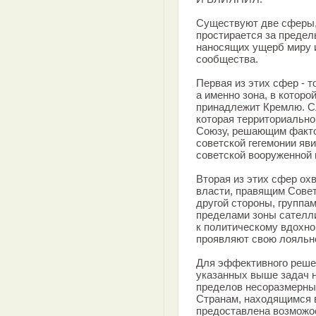
Существуют две сферы,
простирается за предел
наносящих ущерб миру 
сообщества.
Первая из этих сфер - т
а именно зона, в котор
принадлежит Кремлю. Сл
которая территориально
Союзу, решающим факто
советской гегемонии яв
советской вооруженной
Вторая из этих сфер о
власти, правящим Совет
другой стороны, группам
пределами зоны сателли
к политическому вдохнов
проявляют свою лояльно
Для эффективного решен
указанных выше задач 
пределов несоразмерны
Странам, находящимся в
предоставлена возможо