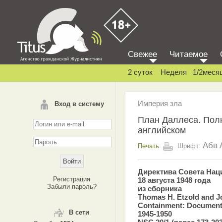
Свежее
Читаемое
2 суток
Неделя
1/2меся
Империя зла
Вход в систему
План Даллеса. Полн
английском
Абв
Печать:
Шрифт:
Директива Совета Нац
Регистрация
18 августа 1948 года
Забыли пароль?
из сборника
Thomas H. Etzold and J
Containment: Documents
В сети
1945-1950