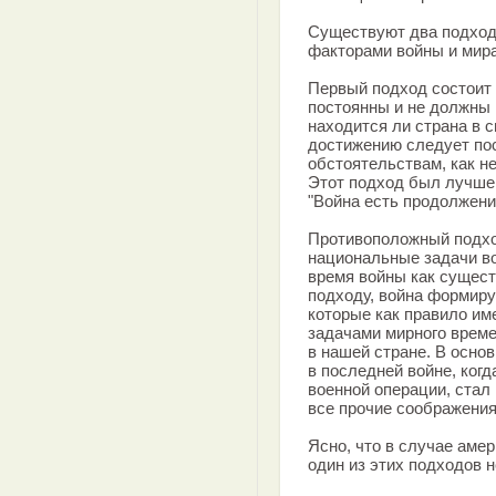
Существуют два подхода
факторами войны и мира
Первый подход состоит 
постоянны и не должны 
находится ли страна в с
достижению следует пос
обстоятельствам, как н
Этот подход был лучше
"Война есть продолжени
Противоположный подход
национальные задачи во
время войны как сущест
подходу, война формиру
которые как правило и
задачами мирного време
в нашей стране. В осно
в последней войне, ког
военной операции, стал
все прочие соображения
Ясно, что в случае аме
один из этих подходов 