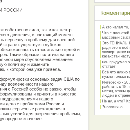
)
И РОССИИ
Комментарии
А кто напал то,
ак собственно сила, так и как центр
Что с планетой
кого движения, в настоящий момент
массовый свис
ень серьезную проблему для внешней
Это ГЕНИАЛЬНО 
й стране существует глубокая
ради этого всё
обеспокоенность относительно целей и
эксперт даже н
ров. Таким образом политика нашего
казахстан наст
тельной мере обусловлена желанием
нан придумал э
кую политику и изменить
отстает
, к которой она уже привела.
Всё что нужно 
нужно только на
й формулировки основных задач США по
Интересно - 20 
иду вовлеченности нашего
работать с 18 л
ния с Россией особенно важно, чтобы
месяц, чтобы д
сформулированы и приняты в качестве
людей в стране
и подразделениями нашего
Не ну, а что? 
ми дело с проблемами России и
Экологично
можны серьезные расхождения в
ьных усилий для разрешения проблемы,
ународное значение.