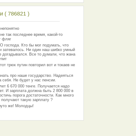
 ( 786821 )
 непонятно
 не так последнее время, какой-то
т фляг
господа. Кто бы мог подумать, что
 и затевалось. Ни один наш шибко умный
е догадывался. Все то думали, что жана
упит
тот трюк путин повторил вот и токаев не
знать про наше государство. Надеяться
 себя. Не будет у нас пенсии.
лет 6 670 000 тенге. Получается надо
ет. И зарплата должна быть 2 800 000 в
остичь порога достаточности. Как много
 получают такую зарплату ?
Круто же! Молодцы!