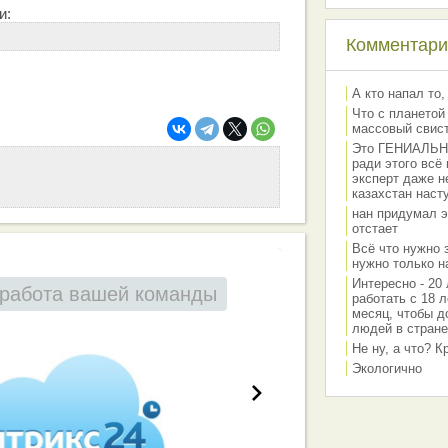
и:
Комментарии
А кто напал то,
Что с планетой
массовый свис
Это ГЕНИАЛЬНО 
ради этого всё
эксперт даже н
казахстан наст
нан придумал э
отстает
Всё что нужно 
нужно только на
Интересно - 20 
работа вашей команды
работать с 18 л
месяц, чтобы д
людей в стране
Не ну, а что? 
Экологично