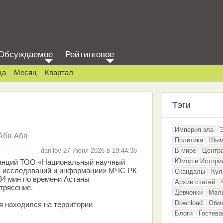
Обсуждаемое
Рейтинговое
ца
Месяц
Квартал
Тэги
Империя зла
Абв
Абв
Политика
Шым
danilov 27 Июня 2026 в 19:44:38
В мире
Центр
Юмор и Истори
танций ТОО «Национальный научный
х исследований и информации» МЧС РК
Скандалы
Кул
с 34 мин по времени Астаны
Архив статей
трясение.
Девчонки
Мал
Download
Обм
я находился на территории
Блоги
Гостева