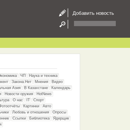
Добавить новость
Экономика
ЧП
Наука и техника
кент
Закона.Нет
Мнения
Видео
альная Азия
В Казахстане
Календарь
и
Новости оружия
HotNews
ьтура
О нас
IT
Спорт
Фотоотчёты
Картинки
Авто
ьчики
Любовь и отношения
Опросы
енник
Ссылки
Библиотека
Ядерщик
я