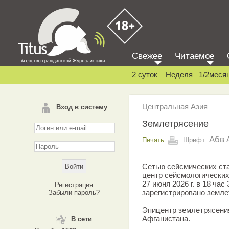
Свежее
Читаемое
2 суток
Неделя
1/2меся
Центральная Азия
Вход в систему
Землетрясение
Абв
Печать:
Шрифт:
Сетью сейсмических с
центр сейсмологически
27 июня 2026 г. в 18 ча
Регистрация
зарегистрировано земле
Забыли пароль?
Эпицентр землетрясени
Афганистана.
В сети