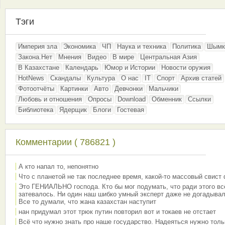
Тэги
Империя зла
Экономика
ЧП
Наука и техника
Политика
Шымк
Закона.Нет
Мнения
Видео
В мире
Центральная Азия
В Казахстане
Календарь
Юмор и Истории
Новости оружия
HotNews
Скандалы
Культура
О нас
IT
Спорт
Архив статей
Фотоотчёты
Картинки
Авто
Девчонки
Мальчики
Любовь и отношения
Опросы
Download
Обменник
Ссылки
Библиотека
Ядерщик
Блоги
Гостевая
Комментарии ( 786821 )
А кто напал то, непонятно
Что с планетой не так последнее время, какой-то массовый свист
Это ГЕНИАЛЬНО господа. Кто бы мог подумать, что ради этого вс
затевалось. Ни один наш шибко умный эксперт даже не догадывал
Все то думали, что жана казахстан наступит
нан придумал этот трюк путин повторил вот и токаев не отстает
Всё что нужно знать про наше государство. Надеяться нужно толь