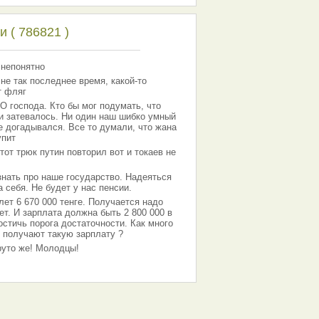
 ( 786821 )
 непонятно
 не так последнее время, какой-то
т фляг
господа. Кто бы мог подумать, что
 и затевалось. Ни один наш шибко умный
е догадывался. Все то думали, что жана
упит
тот трюк путин повторил вот и токаев не
знать про наше государство. Надеяться
 себя. Не будет у нас пенсии.
лет 6 670 000 тенге. Получается надо
ет. И зарплата должна быть 2 800 000 в
остичь порога достаточности. Как много
 получают такую зарплату ?
Круто же! Молодцы!