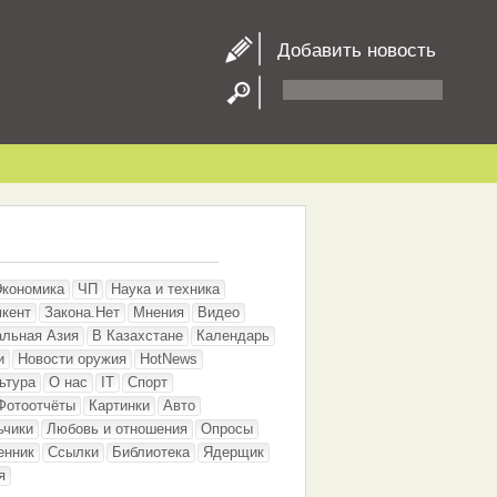
Добавить новость
Экономика
ЧП
Наука и техника
кент
Закона.Нет
Мнения
Видео
альная Азия
В Казахстане
Календарь
и
Новости оружия
HotNews
ьтура
О нас
IT
Спорт
Фотоотчёты
Картинки
Авто
ьчики
Любовь и отношения
Опросы
енник
Ссылки
Библиотека
Ядерщик
я