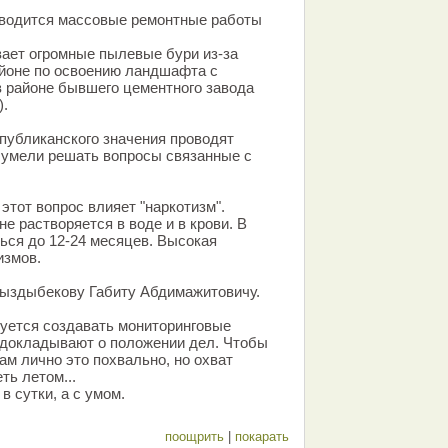
оводится массовые ремонтные работы
ает огромные пылевые бури из-за
айоне по освоению ландшафта с
 районе бывшего цементного завода
).
публиканского значения проводят
ы умели решать вопросы связанные с
 этот вопрос влияет "наркотизм".
е растворяется в воде и в крови. В
ься до 12-24 месяцев. Высокая
измов.
ыздыбекову Габиту Абдимажитовичу.
буется создавать мониторинговые
 докладывают о положении дел. Чтобы
ам лично это похвально, но охват
ть летом...
в сутки, а с умом.
поощрить
|
покарать