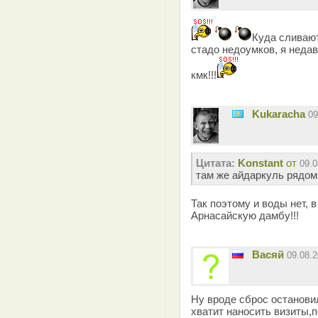
Куда сливают
стадо недоумков, я неда
кмк!!!
Kukaracha
09
Цитата:
Konstant
от
09.0
там же айдаркуль рядом
Так поэтому и воды нет, 
Арнасайскую дамбу!!!
Васяй
09.08.
Ну вроде сброс останови
хватит наносить визиты,