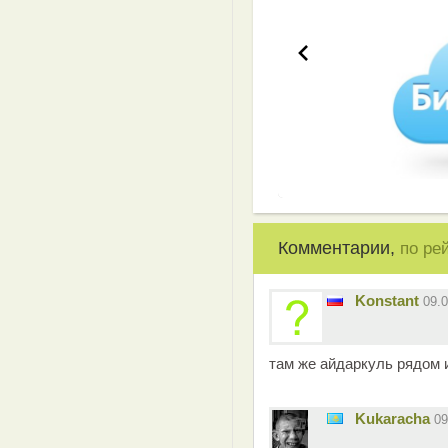
Комментарии,
по ре
Konstant
09.
там же айдаркуль рядом 
Kukaracha
09