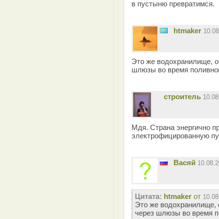
в пустыню превратимся.
htmaker
10.0
Это же водохранилище, о
шлюзы во время поливного
строитель
10.0
Мдя. Страна энергично п
электрофицированную п
Васяй
10.08.
Цитата:
htmaker
от
10.08
Это же водохранилище, 
через шлюзы во время по