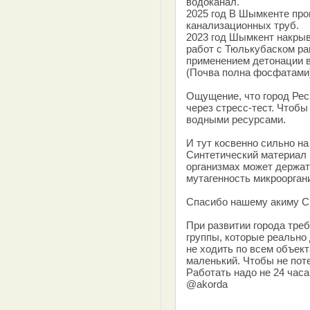
водоканал.
2025 год В Шымкенте пр
канализационных труб.
2023 год Шымкент накрыв
работ с Тюлькубаском р
применением детонации в
(Почва полна фосфатами
Ощущение, что город Рес
через стресс-тест. Чтоб
водными ресурсами.
И тут косвенно сильно на
Синтетический материал н
организмах может держат
мутагенность микроорган
Спасибо нашему акиму С
При развитии города тре
группы, которые реально
не ходить по всем объект
маленький. Чтобы не поте
Работать надо не 24 часа 
@akorda