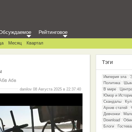
Обсуждаемое
Рейтинговое
ца
Месяц
Квартал
Тэги
ы
Империя зла
Абв
Абв
Политика
Шым
danilov 08 Августа 2025 в 22:37:40
В мире
Центр
Юмор и Истори
Скандалы
Кул
Архив статей
Девчонки
Мал
Download
Обм
Блоги
Гостева