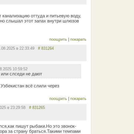
 канализацию оттуда и питьевую воду,
вно слышал этот запах внутри шлюзов
поощрить
|
покарать
.08.2025 в 22:33:49
# 831264
8.2025 10:59:52
 или слседи не дают
в Узбекистан всё слили через
поощрить
|
покарать
2025 в 23:29:58
# 831265
лся,как пишут рыбаки.Но это звонок-
пора за страну браться.Такими темпами