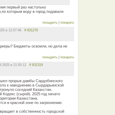
емя первый раз настолько
,по которым воду в город подавали
поощрить
|
покарать
2025 в 12:07:46
# 831276
джеры? Бюджеты освоили, но дела не
поощрить
|
покарать
8.2025 в 21:50:12
# 831319
изошел прорыв дамбы Сардобинского
ело к наводнению в Сырдарьинской
атронуло соседний Казахстан.
 Кодекс (сырой). 2025 год начато
рритории Казахстана.
тся в красной зоне по загрязнению
звращает в собственность городской