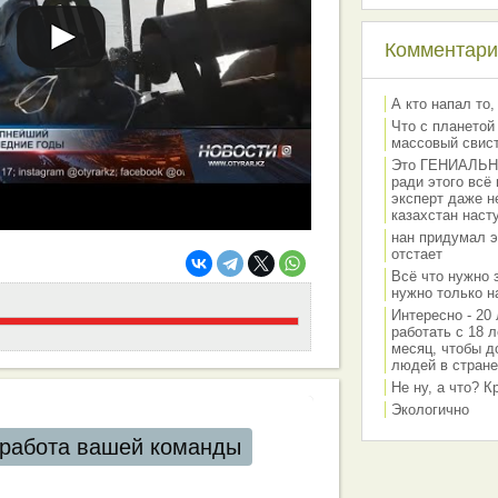
Комментарии
А кто напал то,
Что с планетой
массовый свис
Это ГЕНИАЛЬНО 
ради этого всё
эксперт даже н
казахстан наст
нан придумал э
отстает
Всё что нужно 
нужно только на
Интересно - 20 
работать с 18 л
месяц, чтобы д
людей в стране
Не ну, а что? 
Экологично
работа вашей команды