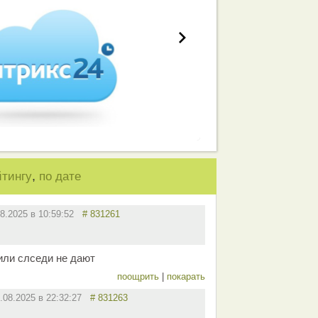
,
йтингу
по дате
08.2025 в 10:59:52
# 831261
или слседи не дают
поощрить
|
покарать
.08.2025 в 22:32:27
# 831263