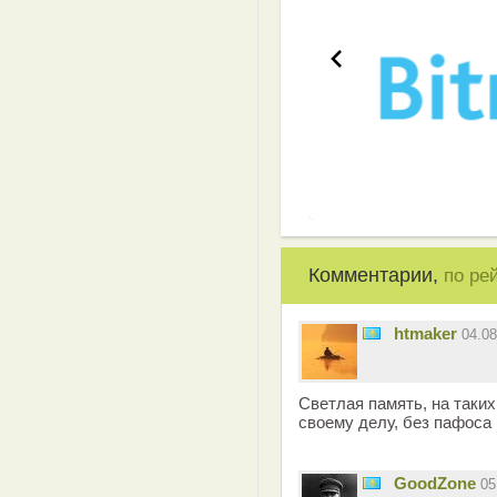
Комментарии,
по ре
htmaker
04.0
Светлая память, на таки
своему делу, без пафоса 
GoodZone
05