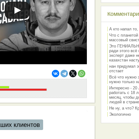
Комментарии
А кто напал то,
Что с планетой
массовый свис
Это ГЕНИАЛЬНО 
ради этого всё
эксперт даже н
казахстан наст
нан придумал э
отстает
Всё что нужно 
нужно только на
Интересно - 20 
работать с 18 л
месяц, чтобы д
людей в стране
Не ну, а что? 
Экологично
аших клиентов