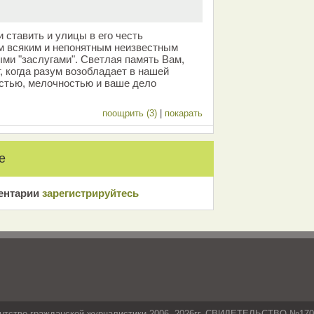
 ставить и улицы в его честь
м всяким и непонятным неизвестным
ми "заслугами". Светлая память Вам,
, когда разум возобладает в нашей
стью, мелочностью и ваше дело
поощрить (3)
|
покарать
е
ентарии
зарeгиcтрирyйтeсь
нтство гражданской журналистики 2006- 2026гг. СВИДЕТЕЛЬСТВО №17