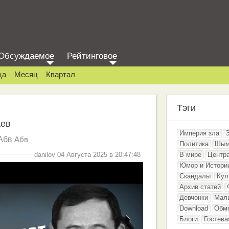
Обсуждаемое
Рейтинговое
ца
Месяц
Квартал
Тэги
аев
Империя зла
Абв
Абв
Политика
Шым
danilov 04 Августа 2025 в 20:47:48
В мире
Центр
Юмор и Истори
Скандалы
Кул
Архив статей
Девчонки
Мал
Download
Обм
Блоги
Гостева