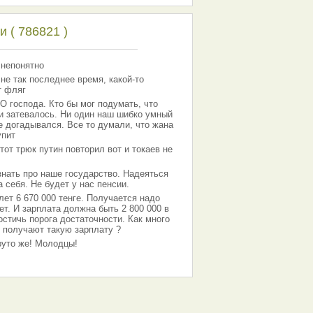
 ( 786821 )
 непонятно
 не так последнее время, какой-то
т фляг
господа. Кто бы мог подумать, что
 и затевалось. Ни один наш шибко умный
е догадывался. Все то думали, что жана
упит
тот трюк путин повторил вот и токаев не
знать про наше государство. Надеяться
 себя. Не будет у нас пенсии.
лет 6 670 000 тенге. Получается надо
ет. И зарплата должна быть 2 800 000 в
остичь порога достаточности. Как много
 получают такую зарплату ?
Круто же! Молодцы!