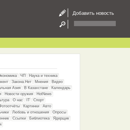
Добавить новость
Экономика
ЧП
Наука и техника
кент
Закона.Нет
Мнения
Видео
альная Азия
В Казахстане
Календарь
и
Новости оружия
HotNews
ьтура
О нас
IT
Спорт
Фотоотчёты
Картинки
Авто
ьчики
Любовь и отношения
Опросы
енник
Ссылки
Библиотека
Ядерщик
я