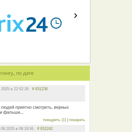
,
йтингу
по дате
8.2025 в 22:52:26
# 831236
х людей приятно смотреть, верных
и фальши...
поощрить (1)
|
покарать
.08.2025 в 09:19:55
# 831242