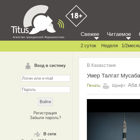
Свежее
Читаемое
2 суток
Неделя
1/2меся
В Казахстане
Вход в систему
Умер Талгат Мусаб
Абв
Печать:
Шрифт:
Регистрация
Забыли пароль?
В сети