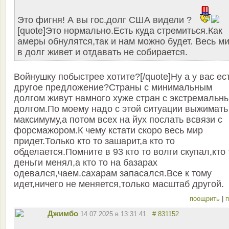
Это фигня! А вы гос.долг США видели ?
[quote]Это нормально.Есть куда стремиться.Как
амеры обнулятся,так и нам можно будет. Весь м
в долг живет и отдавать не собирается.
Войнушку побыстрее хотите?[/quote]Ну а у вас ес
другое предложение?Страны с минимальным
долгом живут намного хуже стран с экстремальн
долгом.По моему надо с этой ситуации выжимать
максимуму,а потом всех на йух послать всвязи с
форсмажором.К чему кстати скоро весь мир
придет.Только кто то зашарит,а кто то
обделается.Помните в 93 кто то волги скупал,кто 
деньги менял,а кто то на базарах
одевался,чаем.сахарам запасался.Все к тому
идет,ничего не меняется,только масштаб другой.
поощрить
|
п
Джимбо
14.07.2025 в 13:31:41
# 831152