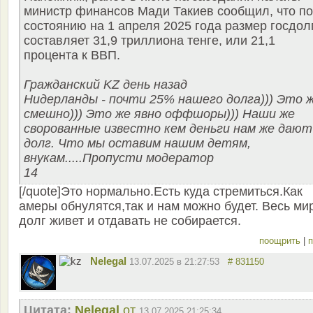
министр финансов Мади Такиев сообщил, что по
состоянию на 1 апреля 2025 года размер госдол
составляет 31,9 триллиона тенге, или 21,1
процента к ВВП.
Гражданский KZ день назад
Нидерланды - почти 25% нашего долга))) Это 
смешно))) Это же явно оффшоры))) Наши же
сворованные известно кем деньги нам же дают
долг. Что мы оставим нашим детям,
внукам.....Пропусти модератор
14
[/quote]Это нормально.Есть куда стремиться.Как
амеры обнулятся,так и нам можно будет. Весь ми
долг живет и отдавать не собирается.
поощрить
|
п
Nelegal
13.07.2025 в 21:27:53
# 831150
Цитата:
Nelegal
от
13.07.2025 21:25:34