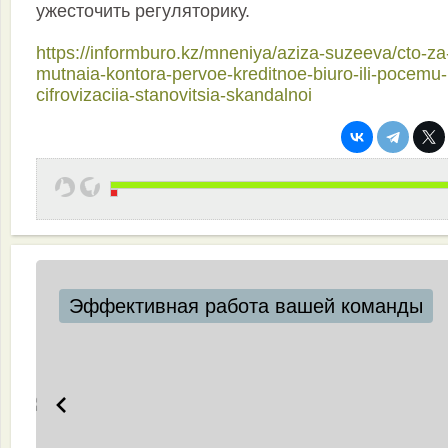
ужесточить регуляторику.
https://informburo.kz/mneniya/aziza-suzeeva/cto-za
mutnaia-kontora-pervoe-kreditnoe-biuro-ili-pocemu-
cifrovizaciia-stanovitsia-skandalnoi
ды