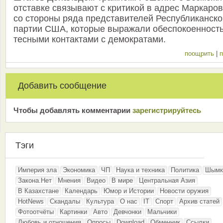
отставке связывают с критикой в адрес Маркаро
со стороны ряда представителей Республиканско
партии США, которые выражали обеспокоенность
тесными контактами с демократами.
поощрить
|
п
Добавить сообщение
Чтобы добавлять комментарии
зарeгиcтрирyйтeсь
Тэги
Империя зла
Экономика
ЧП
Наука и техника
Политика
Шымк
Закона.Нет
Мнения
Видео
В мире
Центральная Азия
В Казахстане
Календарь
Юмор и Истории
Новости оружия
HotNews
Скандалы
Культура
О нас
IT
Спорт
Архив статей
Фотоотчёты
Картинки
Авто
Девчонки
Мальчики
Любовь и отношения
Опросы
Download
Обменник
Ссылки