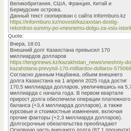
Великобритания, США, Франция, Китай и
Бермудские острова.
Данный текст скопирован с сайта Informburo.kz
https://informburo.kz/novosti/kazaxstan-dostig-
rekordnoi-summy-po-vnesnemu-dolgu-za-vsiu-istori
Quote:
Вчера, 18:01
Внешний долг Казахстана превысил 170
миллиардов долларов
https://tengrinews.kz/kazakhstan_news/vneshniy-do
kazahstana-prevyisil-170-milliardov-dollarov-575068
Согласно данным Нацбанка, объем внешнего
долга Казахстана на 1 апреля 2025 года достиг
170,5 миллиарда долларов, увеличившись на 5,
миллиарда с начала года. В первом квартале
прирост долга обеспечили операции платежного
баланса (+3,4 миллиарда долларов), а также
курсовые и стоимостные изменения, включая
прочие факторы (+2,3 миллиарда долларов).
Долгосрочные обязательства преобладают
Основную часть внешнего долга (87,1 процента)