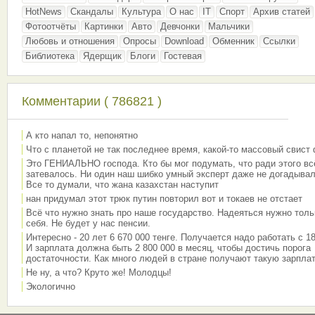
HotNews
Скандалы
Культура
О нас
IT
Спорт
Архив статей
Фотоотчёты
Картинки
Авто
Девчонки
Мальчики
Любовь и отношения
Опросы
Download
Обменник
Ссылки
Библиотека
Ядерщик
Блоги
Гостевая
Комментарии ( 786821 )
А кто напал то, непонятно
Что с планетой не так последнее время, какой-то массовый свист
Это ГЕНИАЛЬНО господа. Кто бы мог подумать, что ради этого вс
затевалось. Ни один наш шибко умный эксперт даже не догадывал
Все то думали, что жана казахстан наступит
нан придумал этот трюк путин повторил вот и токаев не отстает
Всё что нужно знать про наше государство. Надеяться нужно толь
себя. Не будет у нас пенсии.
Интересно - 20 лет 6 670 000 тенге. Получается надо работать с 18
И зарплата должна быть 2 800 000 в месяц, чтобы достичь порога
достаточности. Как много людей в стране получают такую зарплат
Не ну, а что? Круто же! Молодцы!
Экологично