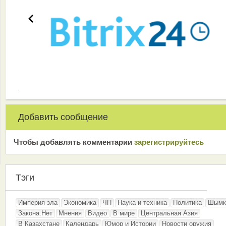
Добавить сообщение
Чтобы добавлять комментарии
зарeгиcтрирyйтeсь
Тэги
Империя зла
Экономика
ЧП
Наука и техника
Политика
Шымк
Закона.Нет
Мнения
Видео
В мире
Центральная Азия
В Казахстане
Календарь
Юмор и Истории
Новости оружия