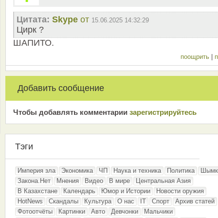
Цитата:
Skype
от
15.06.2025 14:32:29
Цирк ?
ШАПИТО.
поощрить
|
п
Добавить сообщение
Чтобы добавлять комментарии
зарeгиcтрирyйтeсь
Тэги
Империя зла
Экономика
ЧП
Наука и техника
Политика
Шымк
Закона.Нет
Мнения
Видео
В мире
Центральная Азия
В Казахстане
Календарь
Юмор и Истории
Новости оружия
HotNews
Скандалы
Культура
О нас
IT
Спорт
Архив статей
Фотоотчёты
Картинки
Авто
Девчонки
Мальчики