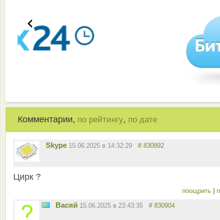
Комментарии,
,
по рейтингу
по дате
Skype
15.06.2025 в 14:32:29
# 830892
Цирк ?
поощрить
|
п
Васяй
15.06.2025 в 23:43:35
# 830904