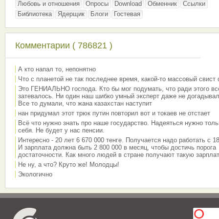
Любовь и отношения
Опросы
Download
Обменник
Ссылки
Библиотека
Ядерщик
Блоги
Гостевая
Комментарии ( 786821 )
А кто напал то, непонятно
Что с планетой не так последнее время, какой-то массовый свист
Это ГЕНИАЛЬНО господа. Кто бы мог подумать, что ради этого вс
затевалось. Ни один наш шибко умный эксперт даже не догадывал
Все то думали, что жана казахстан наступит
нан придумал этот трюк путин повторил вот и токаев не отстает
Всё что нужно знать про наше государство. Надеяться нужно толь
себя. Не будет у нас пенсии.
Интересно - 20 лет 6 670 000 тенге. Получается надо работать с 18
И зарплата должна быть 2 800 000 в месяц, чтобы достичь порога
достаточности. Как много людей в стране получают такую зарплат
Не ну, а что? Круто же! Молодцы!
Экологично