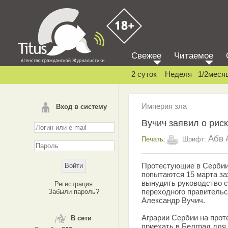
Свежее
Читаемое
2 суток
Неделя
1/2меся
Империя зла
Вход в систему
Вучич заявил о рис
Абв
Печать:
Шрифт:
Протестующие в Сербии
попытаются 15 марта за
вынудить руководство 
Регистрация
переходного правительс
Забыли пароль?
Александр Вучич.
Аграрии Сербии на прот
В сети
приехать в Белград для