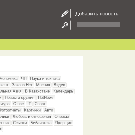
Добавить новость
Экономика
ЧП
Наука и техника
кент
Закона.Нет
Мнения
Видео
альная Азия
В Казахстане
Календарь
и
Новости оружия
HotNews
ьтура
О нас
IT
Спорт
Фотоотчёты
Картинки
Авто
ьчики
Любовь и отношения
Опросы
енник
Ссылки
Библиотека
Ядерщик
я