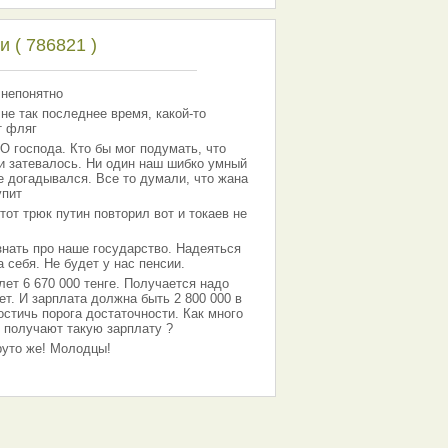
 ( 786821 )
 непонятно
 не так последнее время, какой-то
т фляг
господа. Кто бы мог подумать, что
 и затевалось. Ни один наш шибко умный
е догадывался. Все то думали, что жана
упит
тот трюк путин повторил вот и токаев не
знать про наше государство. Надеяться
 себя. Не будет у нас пенсии.
лет 6 670 000 тенге. Получается надо
ет. И зарплата должна быть 2 800 000 в
остичь порога достаточности. Как много
 получают такую зарплату ?
Круто же! Молодцы!