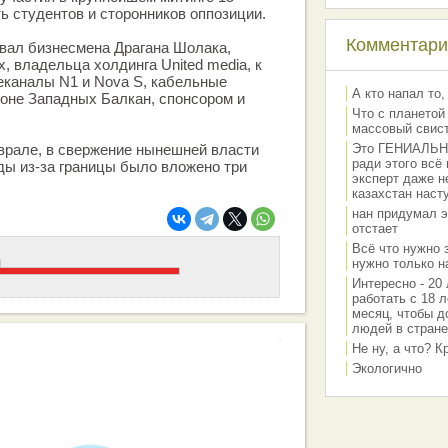
ь студентов и сторонников оппозиции.
Комментарии
вал бизнесмена Драгана Шолака,
, владельца холдинга United media, к
еканалы N1 и Nova S, кабельные
А кто напал то,
оне Западных Балкан, спонсором и
Что с планетой
массовый свис
врале, в свержение нынешней власти
Это ГЕНИАЛЬНО 
ради этого всё
ды из-за границы было вложено три
эксперт даже н
казахстан наст
нан придумал э
отстает
Всё что нужно 
нужно только на
Интересно - 20 
работать с 18 л
месяц, чтобы д
людей в стране
Не ну, а что? 
Экологично
работа вашей команды