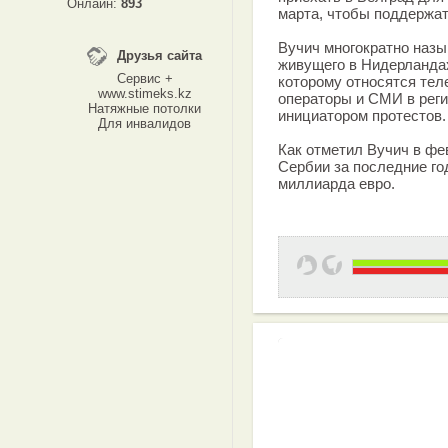
Онлайн:
893
марта, чтобы поддержат
Вучич многократно назы
Друзья сайта
живущего в Нидерландах
Сервис +
которому относятся тел
www.stimeks.kz
операторы и СМИ в реги
Натяжные потолки
инициатором протестов.
Для инвалидов
Как отметил Вучич в фе
Сербии за последние го
миллиарда евро.
Эффективная 