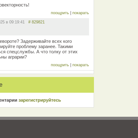
овекторность!
поощрить
|
покарать
025 в 09:19:41
# 829821
ревороте? Задерживайте всех кого
пируйте проблему заранее. Такими
я спецслужбы. А что толку от этих
ьны аграрии?
поощрить
|
покарать
е
ентарии
зарeгиcтрирyйтeсь