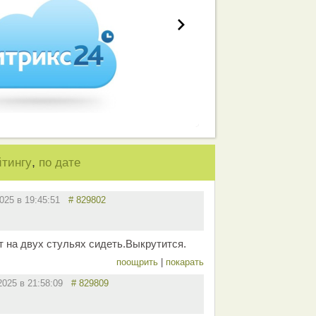
,
йтингу
по дате
2025 в 19:45:51
# 829802
 на двух стульях сидеть.Выкрутится.
поощрить
|
покарать
.2025 в 21:58:09
# 829809