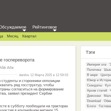
Обсуждаемое
Рейтинговое
ца
Месяц
Квартал
Тэги
ке госпереворота
Империя зла
Абв
Абв
Политика
Шым
danilov 12 Марта 2025 в 12:59:03
В мире
Центр
Юмор и Истори
 студенты и сторонники оппозиции
хватить ряд госструктур, чтобы
Скандалы
Кул
страны согласиться на формирование
Архив статей
тва, заявил президент Сербии
Девчонки
Мал
Download
Обм
есте в субботу пообещали на тракторах
Блоги
Гостева
 участия в крупнейшем митинге 15