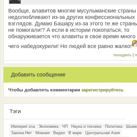
Вообще, алавитов многие мусульманские страны
недолюбливают из-за других конфессиональных
взглядов. Думаю Башару из-за этого те же стран
не помогали!? А если в истории покопаться, то
обнаруживается что алавиты в свое время много
чего набедокурили! Но людей все равно жалко!
поощрить
|
п
Добавить сообщение
Чтобы добавлять комментарии
зарeгиcтрирyйтeсь
Тэги
Империя зла
Экономика
ЧП
Наука и техника
Политика
Шымк
Закона.Нет
Мнения
Видео
В мире
Центральная Азия