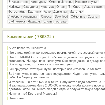
В Казахстане
Календарь
Юмор и Истории
Новости оружия
HotNews
Скандалы
Культура
О нас
IT
Спорт
Архив статей
Фотоотчёты
Картинки
Авто
Девчонки
Мальчики
Любовь и отношения
Опросы
Download
Обменник
Ссылки
Библиотека
Ядерщик
Блоги
Гостевая
Комментарии ( 786821 )
А кто напал то, непонятно
Что с планетой не так последнее время, какой-то массовый свист
Это ГЕНИАЛЬНО господа. Кто бы мог подумать, что ради этого вс
затевалось. Ни один наш шибко умный эксперт даже не догадывал
Все то думали, что жана казахстан наступит
нан придумал этот трюк путин повторил вот и токаев не отстает
Всё что нужно знать про наше государство. Надеяться нужно толь
себя. Не будет у нас пенсии.
Интересно - 20 лет 6 670 000 тенге. Получается надо работать с 18
И зарплата должна быть 2 800 000 в месяц, чтобы достичь порога
достаточности. Как много людей в стране получают такую зарплат
Не ну, а что? Круто же! Молодцы!
Экологично