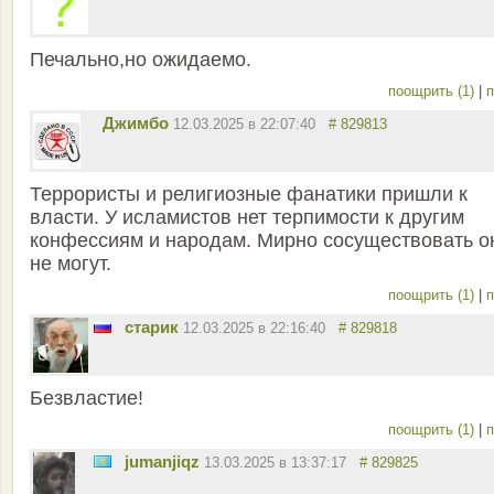
Печально,но ожидаемо.
поощрить (1)
|
п
Джимбо
12.03.2025 в 22:07:40
# 829813
Террористы и религиозные фанатики пришли к
власти. У исламистов нет терпимости к другим
конфессиям и народам. Мирно сосуществовать о
не могут.
поощрить (1)
|
п
старик
12.03.2025 в 22:16:40
# 829818
Безвластие!
поощрить (1)
|
п
jumanjiqz
13.03.2025 в 13:37:17
# 829825