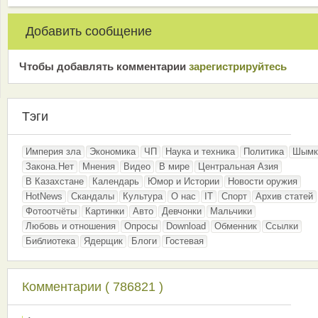
Добавить сообщение
Чтобы добавлять комментарии
зарeгиcтрирyйтeсь
Тэги
Империя зла
Экономика
ЧП
Наука и техника
Политика
Шымк
Закона.Нет
Мнения
Видео
В мире
Центральная Азия
В Казахстане
Календарь
Юмор и Истории
Новости оружия
HotNews
Скандалы
Культура
О нас
IT
Спорт
Архив статей
Фотоотчёты
Картинки
Авто
Девчонки
Мальчики
Любовь и отношения
Опросы
Download
Обменник
Ссылки
Библиотека
Ядерщик
Блоги
Гостевая
Комментарии ( 786821 )