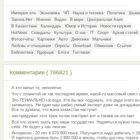
Империя зла
Экономика
ЧП
Наука и техника
Политика
Шымк
Закона.Нет
Мнения
Видео
В мире
Центральная Азия
В Казахстане
Календарь
Юмор и Истории
Новости оружия
HotNews
Скандалы
Культура
О нас
IT
Спорт
Архив статей
Фотоотчёты
Картинки
Авто
Девчонки
Мальчики
Любовь и отношения
Опросы
Download
Обменник
Ссылки
Библиотека
Ядерщик
Блоги
Гостевая
Комментарии ( 786821 )
А кто напал то, непонятно
Что с планетой не так последнее время, какой-то массовый свист
Это ГЕНИАЛЬНО господа. Кто бы мог подумать, что ради этого вс
затевалось. Ни один наш шибко умный эксперт даже не догадывал
Все то думали, что жана казахстан наступит
нан придумал этот трюк путин повторил вот и токаев не отстает
Всё что нужно знать про наше государство. Надеяться нужно толь
себя. Не будет у нас пенсии.
Интересно - 20 лет 6 670 000 тенге. Получается надо работать с 18
И зарплата должна быть 2 800 000 в месяц, чтобы достичь порога