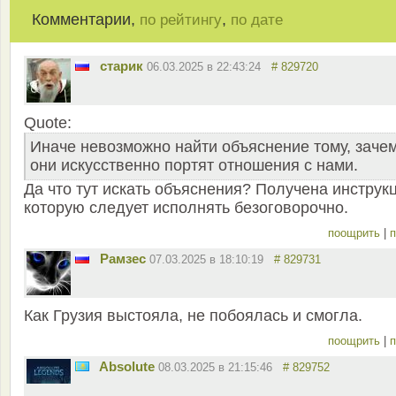
Комментарии,
,
по рейтингу
по дате
старик
06.03.2025 в 22:43:24
# 829720
Quote:
Иначе невозможно найти объяснение тому, заче
они искусственно портят отношения с нами.
Да что тут искать объяснения? Получена инструк
которую следует исполнять безоговорочно.
поощрить
|
п
Рамзес
07.03.2025 в 18:10:19
# 829731
Как Грузия выстояла, не побоялась и смогла.
поощрить
|
п
Absolute
08.03.2025 в 21:15:46
# 829752