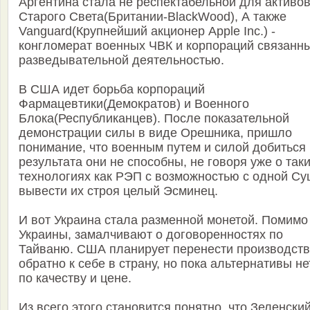
Аргентина стала не респектабельной для активо
Старого Света(Британии-BlackWood), А также
Vanguard(Крупнейший акционер Apple Inc.) -
конгломерат военных ЧВК и корпораций связанны
разведывательной деятельностью.
В США идет борьба корпораций
Фармацевтики(Демократов) и Военного
Блока(Республиканцев). После показательной
демонстрации силы в виде Орешника, пришло
понимание, что военным путем и силой добиться
результата они не способны, не говоря уже о так
технологиях как РЭП с возможностью с одной Су
вывести их строя целый Эсминец.
И вот Украина стала разменной монетой. Помимо
Украины, замалчивают о договоренностях по
Тайваню. США планирует перенести производст
обратно к себе в страну, но пока альтернативы не
по качеству и цене.
Из всего этого становится понятно, что Зеленски