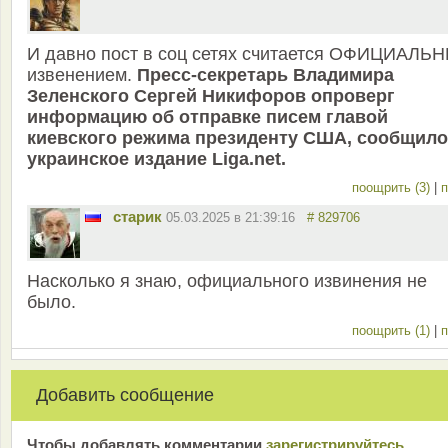
И давно пост в соц сетях считается ОФИЦИАЛЬ
извенением.
Пресс-секретарь Владимира
Зеленского Сергей Никифоров опроверг
информацию об отправке писем главой
киевского режима президенту США, сообщило
украинское издание Liga.net.
поощрить (3)
|
п
старик
05.03.2025 в 21:39:16
# 829706
Насколько я знаю, официального извинения не
было.
поощрить (1)
|
п
Добавить сообщение
Чтобы добавлять комментарии
зарeгиcтрирyйтeсь