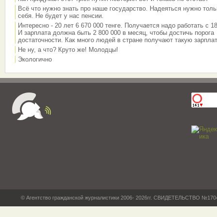
Всё что нужно знать про наше государство. Надеяться нужно толь
себя. Не будет у нас пенсии.
Интересно - 20 лет 6 670 000 тенге. Получается надо работать с 18
И зарплата должна быть 2 800 000 в месяц, чтобы достичь порога
достаточности. Как много людей в стране получают такую зарплат
Не ну, а что? Круто же! Молодцы!
Экологично
© Агентство гражданской журналистики 2006- 2026гг. СВИДЕТЕЛЬСТВО №17