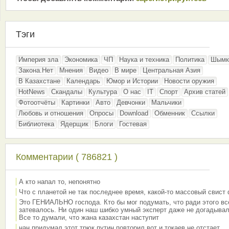
Тэги
Империя зла
Экономика
ЧП
Наука и техника
Политика
Шымк
Закона.Нет
Мнения
Видео
В мире
Центральная Азия
В Казахстане
Календарь
Юмор и Истории
Новости оружия
HotNews
Скандалы
Культура
О нас
IT
Спорт
Архив статей
Фотоотчёты
Картинки
Авто
Девчонки
Мальчики
Любовь и отношения
Опросы
Download
Обменник
Ссылки
Библиотека
Ядерщик
Блоги
Гостевая
Комментарии ( 786821 )
А кто напал то, непонятно
Что с планетой не так последнее время, какой-то массовый свист
Это ГЕНИАЛЬНО господа. Кто бы мог подумать, что ради этого вс
затевалось. Ни один наш шибко умный эксперт даже не догадывал
Все то думали, что жана казахстан наступит
нан придумал этот трюк путин повторил вот и токаев не отстает