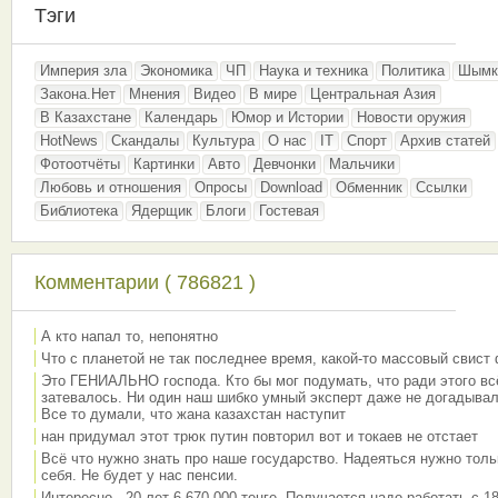
Тэги
Империя зла
Экономика
ЧП
Наука и техника
Политика
Шымк
Закона.Нет
Мнения
Видео
В мире
Центральная Азия
В Казахстане
Календарь
Юмор и Истории
Новости оружия
HotNews
Скандалы
Культура
О нас
IT
Спорт
Архив статей
Фотоотчёты
Картинки
Авто
Девчонки
Мальчики
Любовь и отношения
Опросы
Download
Обменник
Ссылки
Библиотека
Ядерщик
Блоги
Гостевая
Комментарии ( 786821 )
А кто напал то, непонятно
Что с планетой не так последнее время, какой-то массовый свист
Это ГЕНИАЛЬНО господа. Кто бы мог подумать, что ради этого вс
затевалось. Ни один наш шибко умный эксперт даже не догадывал
Все то думали, что жана казахстан наступит
нан придумал этот трюк путин повторил вот и токаев не отстает
Всё что нужно знать про наше государство. Надеяться нужно толь
себя. Не будет у нас пенсии.
Интересно - 20 лет 6 670 000 тенге. Получается надо работать с 18