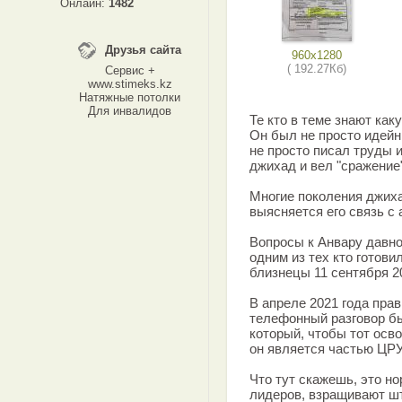
Онлайн:
1482
Друзья сайта
960x1280
( 192.27Кб)
Сервис +
www.stimeks.kz
Натяжные потолки
Для инвалидов
Те кто в теме знают как
Он был не просто идейн
не просто писал труды и
джихад и вел "сражение"
Многие поколения джиха
выясняется его связь с
Вопросы к Анвару давно 
одним из тех кто готови
близнецы 11 сентября 20
В апреле 2021 года пра
телефонный разговор б
который, чтобы тот осв
он является частью ЦРУ
Что тут скажешь, это но
лидеров, взращивают ш