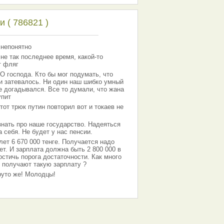
 ( 786821 )
 непонятно
 не так последнее время, какой-то
т фляг
господа. Кто бы мог подумать, что
 и затевалось. Ни один наш шибко умный
е догадывался. Все то думали, что жана
упит
тот трюк путин повторил вот и токаев не
знать про наше государство. Надеяться
 себя. Не будет у нас пенсии.
лет 6 670 000 тенге. Получается надо
ет. И зарплата должна быть 2 800 000 в
остичь порога достаточности. Как много
 получают такую зарплату ?
Круто же! Молодцы!