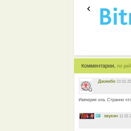
Комментарии,
по ре
Джимбо
10.02.2
Империя зла. Странно что
звукач
11.02.