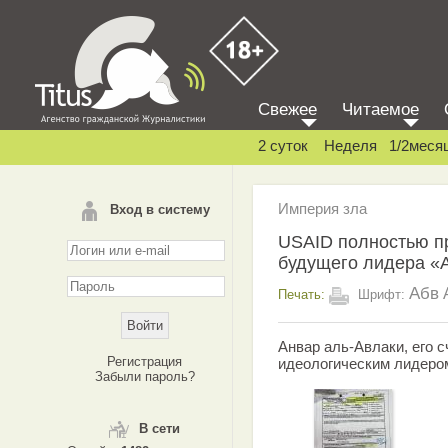
Свежее
Читаемое
2 суток
Неделя
1/2меся
Империя зла
Вход в систему
USAID полностью п
будущего лидера «
Абв
Печать:
Шрифт:
Анвар аль-Авлаки, его с
Регистрация
идеологическим лидеро
Забыли пароль?
В сети