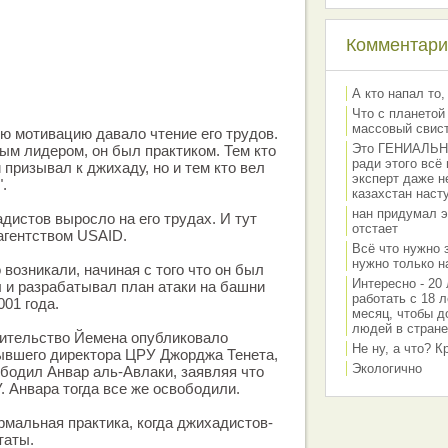
Комментарии
А кто напал то,
Что с планетой
массовый свис
ую мотивацию давало чтение его трудов.
Это ГЕНИАЛЬНО 
ым лидером, он был практиком. Тем кто
ради этого всё
 призывал к джихаду, но и тем кто вел
эксперт даже н
.
казахстан наст
нан придумал э
дистов выросло на его трудах. И тут
отстает
 агентством USAID.
Всё что нужно 
нужно только на
возникали, начиная с того что он был
Интересно - 20 
л и разрабатывал план атаки на башни
работать с 18 л
01 года.
месяц, чтобы д
людей в стране
вительство Йемена опубликовало
Не ну, а что? 
ывшего директора ЦРУ Джорджа Тенета,
Экологично
ободил Анвар аль-Авлаки, заявляя что
. Анвара тогда все же освободили.
рмальная практика, когда джихадистов-
таты.