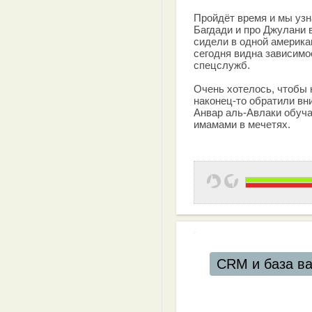
Пройдёт время и мы узн
Багдади и про Джулани в
сидели в одной америка
сегодня видна зависимо
спецслужб.
Очень хотелось, чтобы
наконец-то обратили вни
Анвар аль-Авлаки обуча
имамами в мечетях.
CRM и база в