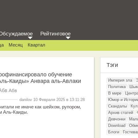
Обсуждаемое
Рейтинговое
ца
Месяц
Квартал
Тэги
рофинансировало обучение
Аль-Каиды» Анвара аль-Авлаки
Империя зла
Политика
Шым
Абв
Абв
В мире
Центр
danilov 10 Февраля 2025 в 13:11:28
Юмор и Истори
Скандалы
Кул
читали не иначе как шейхом, рупором,
м Аль-Каиды.
Архив статей
Девчонки
Мал
Download
Обм
Блоги
Гостева