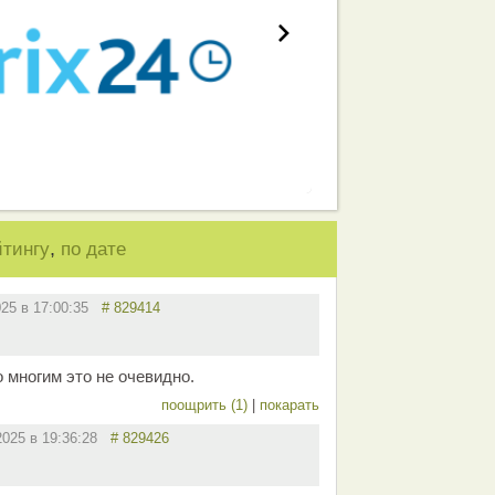
,
йтингу
по дате
025 в 17:00:35
# 829414
 многим это не очевидно.
поощрить (1)
|
покарать
2025 в 19:36:28
# 829426