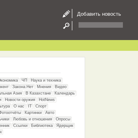
Добавить новость
Экономика
ЧП
Наука и техника
кент
Закона.Нет
Мнения
Видео
альная Азия
В Казахстане
Календарь
и
Новости оружия
HotNews
ьтура
О нас
IT
Спорт
Фотоотчёты
Картинки
Авто
ьчики
Любовь и отношения
Опросы
енник
Ссылки
Библиотека
Ядерщик
я