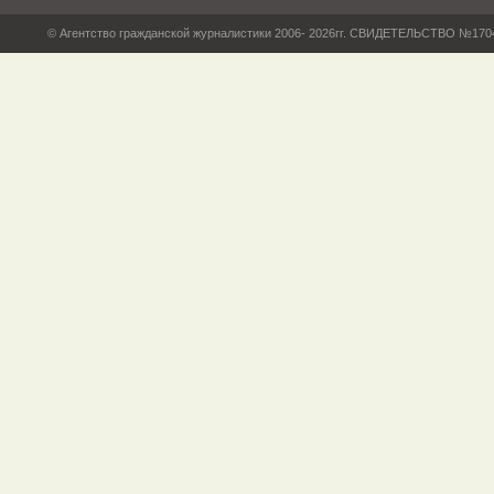
© Агентство гражданской журналистики 2006- 2026гг. СВИДЕТЕЛЬСТВО №17