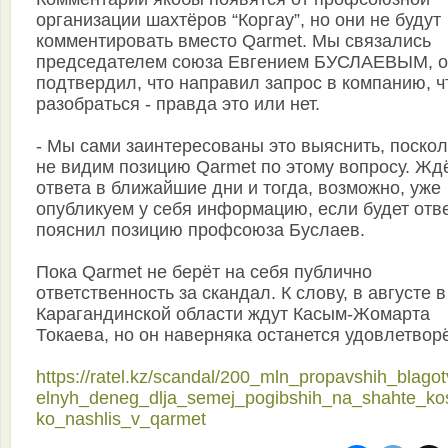
организации шахтёров “Коргау”, но они не будут
комментировать вместо Qarmet. Мы связались
председателем союза Евгением БУСЛАЕВЫМ, о
подтвердил, что направил запрос в компанию, 
разобраться - правда это или нет.
- Мы сами заинтересованы это выяснить, поскол
не видим позицию Qarmet по этому вопросу. Жд
ответа в ближайшие дни и тогда, возможно, уже
опубликуем у себя информацию, если будет ответ
пояснил позицию профсоюза Буслаев.
Пока Qarmet не берёт на себя публично
ответственность за скандал. К слову, в августе в
Карагандинской области ждут Касым-Жомарта
Токаева, но он наверняка останется удовлетвор
https://ratel.kz/scandal/200_mln_propavshih_blagotv
elnyh_deneg_dlja_semej_pogibshih_na_shahte_ko
ko_nashlis_v_qarmet