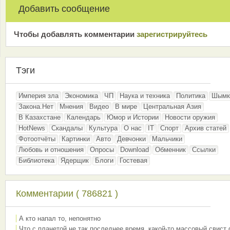
Добавить сообщение
Чтобы добавлять комментарии
зарeгиcтрирyйтeсь
Тэги
Империя зла
Экономика
ЧП
Наука и техника
Политика
Шымк
Закона.Нет
Мнения
Видео
В мире
Центральная Азия
В Казахстане
Календарь
Юмор и Истории
Новости оружия
HotNews
Скандалы
Культура
О нас
IT
Спорт
Архив статей
Фотоотчёты
Картинки
Авто
Девчонки
Мальчики
Любовь и отношения
Опросы
Download
Обменник
Ссылки
Библиотека
Ядерщик
Блоги
Гостевая
Комментарии ( 786821 )
А кто напал то, непонятно
Что с планетой не так последнее время, какой-то массовый свист