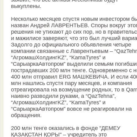
выкуплены.
Несколько месяцев спустя новым инвестором б
назван Андрей ЛАВРЕНТЬЕВ. Споры вокруг это
решения не утихают до сих пор, но в правитель
и мажилисе заверяют, что это был лучший вариа
Задолго до официального объявления четыре
компании связанные с Лаврентьевым – “QazTehn
“АгромашХолдингKZ”, “KamaTyres” и
“СарыаркаАвтопром” выделили семьям погибши
пострадавших 200 млн тенге. Одновременно с н
400 млн отправил ERG МАШКЕВИЧА. И если 40
млн нашлись спустя пару месяцев, и компания
отреагировала на возмущение родных, то в Qar
наивно разводили руками, а “QazTehna”,
“АгромашХолдингKZ”, “KamaTyres” и
“СарыаркаАвтопром” вовсе не реагировали на
обращения.
200 млн тенге оказались в фонде "ДЕМЕУ
ҚАЗАҚСТАН ҚОРЫ" – учредитель это