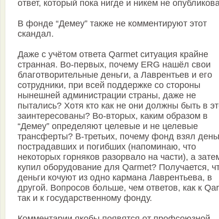
ответ, который пока нигде и никем не опубликова
В фонде “Демеу” также не комментируют этот
скандал.
Даже с учётом ответа Qarmet ситуация крайне
странная. Во-первых, почему ERG нашёл свои
благотворительные деньги, а Лаврентьев и его
сотрудники, при всей поддержке со стороны
нынешней администрации страны, даже не
пытались? Хотя кто как не они должны быть в э
заинтересованы? Во-вторых, каким образом в
“Демеу” определяют целевые и не целевые
трансферты? В-третьих, почему фонд взял день
пострадавших и погибших (напоминаю, что
некоторых горняков разорвало на части), а зате
купил оборудование для Qarmet? Получается, ч
деньги кочуют из одно кармана Лаврентьева, в
другой. Вопросов больше, чем ответов, как к Qar
так и к государственному фонду.
Комментарии якобы появятся от профсоюзной