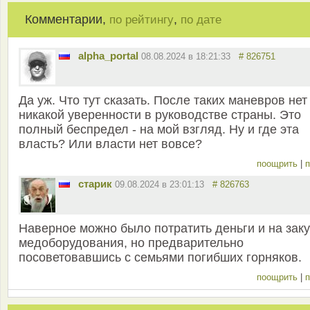
Комментарии,
,
по рейтингу
по дате
alpha_portal
08.08.2024 в 18:21:33
# 826751
Да уж. Что тут сказать. После таких маневров нет
никакой уверенности в руководстве страны. Это
полный беспредел - на мой взгляд. Ну и где эта
власть? Или власти нет вовсе?
поощрить
|
п
старик
09.08.2024 в 23:01:13
# 826763
Наверное можно было потратить деньги и на заку
медоборудования, но предварительно
посоветовавшись с семьями погибших горняков.
поощрить
|
п