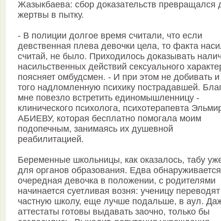
Жазыкбаева: сбор доказательств превращался 
жертвы в пытку.
- В полиции долгое время считали, что если
девственная плева девочки цела, то факта наси
считай, не было. Приходилось доказывать нали
насильственных действий сексуального характер
поясняет омбудсмен. - И при этом не добивать и
того надломленную психику пострадавшей. Бла
мне повезло встретить единомышленницу -
клинического психолога, психотерапевта Эльми
АБИЕВУ, которая бесплатно помогала моим
подопечным, занимаясь их душевной
реабилитацией.
Беременные школьницы, как оказалось, табу уж
для органов образования. Едва обнаруживается
очередная девочка в положении, с родителями
начинается суетливая возня: ученицу переводят
частную школу, еще лучше подальше, в аул. Да
аттестаты готовы выдавать заочно, только бы