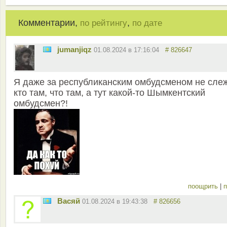
Комментарии,
,
по рейтингу
по дате
jumanjiqz
01.08.2024 в 17:16:04
# 826647
Я даже за республиканским омбудсменом не слеж
кто там, что там, а тут какой-то Шымкентский
омбудсмен?!
поощрить
|
п
Васяй
01.08.2024 в 19:43:38
# 826656