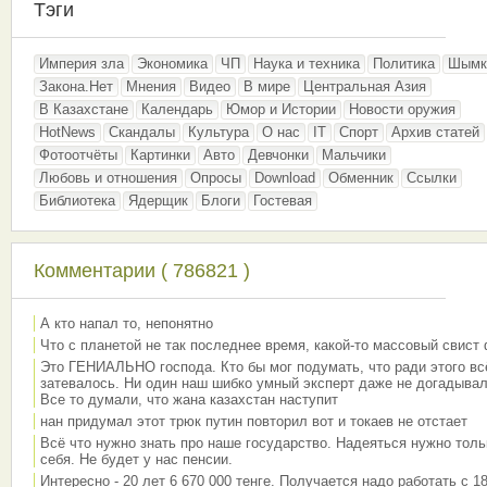
Тэги
Империя зла
Экономика
ЧП
Наука и техника
Политика
Шымк
Закона.Нет
Мнения
Видео
В мире
Центральная Азия
В Казахстане
Календарь
Юмор и Истории
Новости оружия
HotNews
Скандалы
Культура
О нас
IT
Спорт
Архив статей
Фотоотчёты
Картинки
Авто
Девчонки
Мальчики
Любовь и отношения
Опросы
Download
Обменник
Ссылки
Библиотека
Ядерщик
Блоги
Гостевая
Комментарии ( 786821 )
А кто напал то, непонятно
Что с планетой не так последнее время, какой-то массовый свист
Это ГЕНИАЛЬНО господа. Кто бы мог подумать, что ради этого вс
затевалось. Ни один наш шибко умный эксперт даже не догадывал
Все то думали, что жана казахстан наступит
нан придумал этот трюк путин повторил вот и токаев не отстает
Всё что нужно знать про наше государство. Надеяться нужно толь
себя. Не будет у нас пенсии.
Интересно - 20 лет 6 670 000 тенге. Получается надо работать с 18