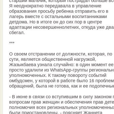
старший мальчик, который пострадал больше вс
Я неоднократно передавала в управление
образования просьбу ребенка отправить его в
лагерь вместе с остальными воспитанниками
детдома. Но в итоге он до сих пор в центре
адаптации несовершеннолетних, откуда уже дв
сбегал.
***
О своем отстранении от долж­ности, которая, по
сути, является общественной нагрузкой,
Жазыкбаева узнала случайно: в один момент ее
просто удалили из WhatsApp-группы региональ
уполномоченных. К такому повороту событий
омбудсмен, у которой в работе было 16 проб­ле
обращений, была не готова, как и ее подопечны
- В июне в связи со вступившим в силу законом 
вопросам прав женщин и обеспечения прав дет
полномочия всех региональных уполномоченны
были приостановлены, - поясняет Жаннета