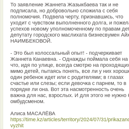
То заявление Жаннета Жазыкбаева так и не
подписала, но добровольно сложила с себя
полномочия. Подвела черту, признавшись, что
уходит с чувством выполненного долга, и поже
успехов новому уполномоченному по правам дет
депутату городского маслихата бизнесвумен Ай
НАИМБЕКОВОЙ.
- Это был колоссальный опыт! - подчеркивает
Жаннета Канаевна. - Однажды поймала себя на 
что, идя по улице, всегда смотрю на проходящи
мимо детей, пытаясь понять, все ли у них хорош
один ребенок идет или с родителями; в глазах
счастье или слезы; если девочка с парнем, то в
порядке ли она. Вот эта насмотренность очень
важна для нас, взрослых. И для этого не нужно
омбудсменом.
Алиса МАСАЛЁВА
https://time.kz/articles/territory/2024/07/31/prikazan
vyzhit