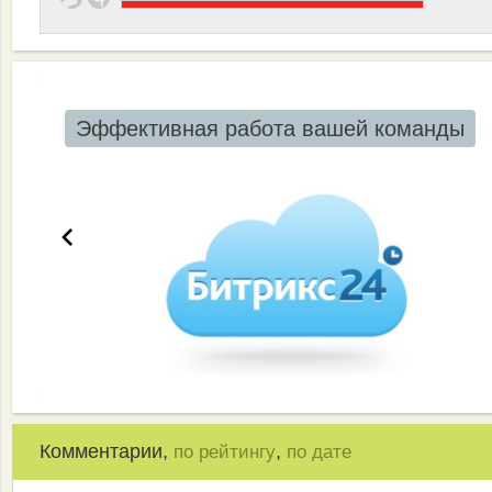
Эффективная работа вашей команды
Комментарии,
,
по рейтингу
по дате