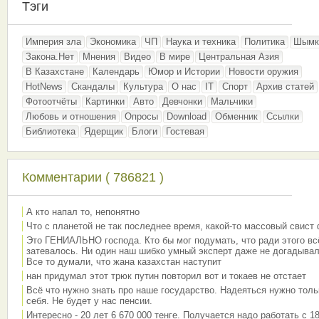
Тэги
Империя зла
Экономика
ЧП
Наука и техника
Политика
Шымк
Закона.Нет
Мнения
Видео
В мире
Центральная Азия
В Казахстане
Календарь
Юмор и Истории
Новости оружия
HotNews
Скандалы
Культура
О нас
IT
Спорт
Архив статей
Фотоотчёты
Картинки
Авто
Девчонки
Мальчики
Любовь и отношения
Опросы
Download
Обменник
Ссылки
Библиотека
Ядерщик
Блоги
Гостевая
Комментарии ( 786821 )
А кто напал то, непонятно
Что с планетой не так последнее время, какой-то массовый свист
Это ГЕНИАЛЬНО господа. Кто бы мог подумать, что ради этого вс
затевалось. Ни один наш шибко умный эксперт даже не догадывал
Все то думали, что жана казахстан наступит
нан придумал этот трюк путин повторил вот и токаев не отстает
Всё что нужно знать про наше государство. Надеяться нужно толь
себя. Не будет у нас пенсии.
Интересно - 20 лет 6 670 000 тенге. Получается надо работать с 18