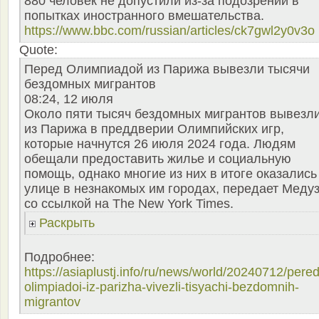
880 человек не допустили из-за подозрений в
попытках иностранного вмешательства.
https://www.bbc.com/russian/articles/ck7gwl2y0v3o
Quote:
Перед Олимпиадой из Парижа вывезли тысячи
бездомных мигрантов
08:24, 12 июля
Около пяти тысяч бездомных мигрантов вывезл
из Парижа в преддверии Олимпийских игр,
которые начнутся 26 июля 2024 года. Людям
обещали предоставить жилье и социальную
помощь, однако многие из них в итоге оказались
улице в незнакомых им городах, передает Меду
со ссылкой на The New York Times.
Раскрыть
Подробнее:
https://asiaplustj.info/ru/news/world/20240712/pered
olimpiadoi-iz-parizha-vivezli-tisyachi-bezdomnih-
migrantov