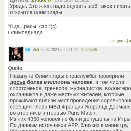
28.07.2024 12:19:10
Уроды. Это ж как надо одуреть шоб такое пихать
открытие олимпиады
"Пид...расы, сэр!"(с)
Олимпедиада
поощрить
|
п
Ал
28.07.2024 в 23:11:22
# 826586
Quote:
Накануне Олимпиады спецслужбы проверили
досье
более миллиона человек
, в том числе
спортсменов, тренеров, журналистов, волонтеро
охранников и даже местных жителей, которые
проживают вблизи мест проведения соревнован
сообщил глава МВД Франции Жеральд Дармане
во вторник в интервью Paris Match.
Из них 4360 человек не были допущены на Игры
По данным источников AFP, близких к министру,