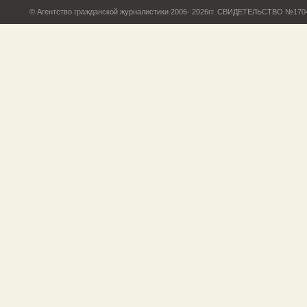
© Агентство гражданской журналистики 2006- 2026гг. СВИДЕТЕЛЬСТВО №17