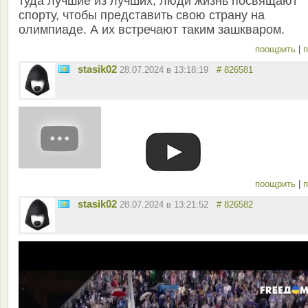
туда лучшие из лучших, люди жизнь посвящают
спорту, чтобы представить свою страну на
олимпиаде. А их встречают таким зашкваром.
поощрить
|
п
stasik02
28.07.2024 в 13:18:19
# 826581
поощрить
|
п
stasik02
28.07.2024 в 13:21:52
# 826582