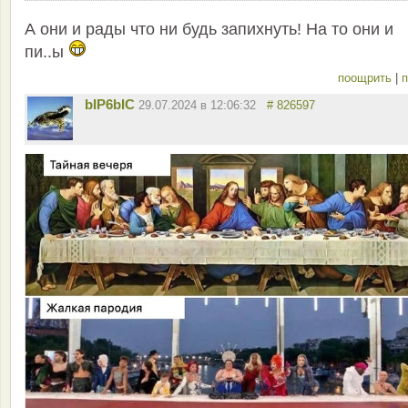
А они и рады что ни будь запихнуть! На то они и
пи..ы
поощрить
|
п
bIP6bIC
29.07.2024 в 12:06:32
# 826597