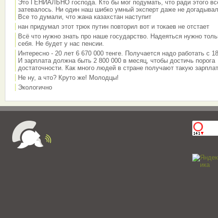
Это ГЕНИАЛЬНО господа. Кто бы мог подумать, что ради этого вс
затевалось. Ни один наш шибко умный эксперт даже не догадывал
Все то думали, что жана казахстан наступит
нан придумал этот трюк путин повторил вот и токаев не отстает
Всё что нужно знать про наше государство. Надеяться нужно толь
себя. Не будет у нас пенсии.
Интересно - 20 лет 6 670 000 тенге. Получается надо работать с 18
И зарплата должна быть 2 800 000 в месяц, чтобы достичь порога
достаточности. Как много людей в стране получают такую зарплат
Не ну, а что? Круто же! Молодцы!
Экологично