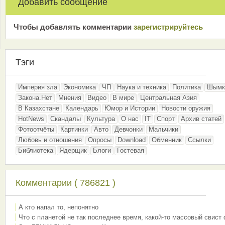
Добавить сообщение
Чтобы добавлять комментарии
зарeгиcтрирyйтeсь
Тэги
Империя зла
Экономика
ЧП
Наука и техника
Политика
Шымк
Закона.Нет
Мнения
Видео
В мире
Центральная Азия
В Казахстане
Календарь
Юмор и Истории
Новости оружия
HotNews
Скандалы
Культура
О нас
IT
Спорт
Архив статей
Фотоотчёты
Картинки
Авто
Девчонки
Мальчики
Любовь и отношения
Опросы
Download
Обменник
Ссылки
Библиотека
Ядерщик
Блоги
Гостевая
Комментарии ( 786821 )
А кто напал то, непонятно
Что с планетой не так последнее время, какой-то массовый свист