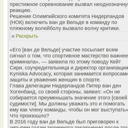
престижное соревнование вызвал неоднозначн
реакцию.
Решение Олимпийского комитета Нидерландов
(НОК) включить ван де Вельде в команду по
пляжному волейболу вызвало волну критики.
Раскрыть
«Его [ван де Вельде] участие посылает всем
сигнал о том, что спортивное мастерство важнее
криминала», — заявила по этому поводу Кейт
Сири, соучредительница и директор организаци
Kyniska Advocacy, которая занимается вопросам
защиты и уважения женщин в спорте.
Глава делегации Нидерландов Питер ван ден
Хогенбанд, со своей стороны, заявил: «Он не
собирается преуменьшать значение этого [своей
судимости]. Мы должны уважать это и помогать
ему как члену команды, чтобы он мог выступать»
Что произошло?
В 2016 году ван де Вельде был приговорен к
четырем годам тюремного заключения после тог