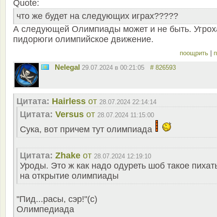
Quote:
что же будет на следующих играх?????
А следующей Олимпиады может и не быть. Угро
пидорюги олимпийское движение.
поощрить
|
п
Nelegal
29.07.2024 в 00:21:05
# 826593
Цитата:
Hairless
от
28.07.2024 22:14:14
Цитата:
Versus
от
28.07.2024 11:15:00
Сука, вот причем тут олимпиада
Цитата:
Zhake
от
28.07.2024 12:19:10
Уроды. Это ж как надо одуреть шоб такое пихат
на открытие олимпиады
"Пид...расы, сэр!"(с)
Олимпедиада