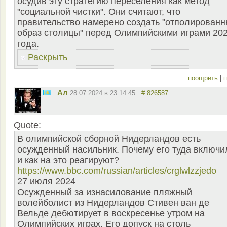
осудив эту стратегию переселения как метод
"социальной чистки". Они считают, что
правительство намерено создать "отполирован
образ столицы" перед Олимпийскими играми 20
года.
Раскрыть
поощрить
|
п
Ал
28.07.2024 в 23:14:45
# 826587
Quote:
В олимпийской сборной Нидерландов есть
осужденный насильник. Почему его туда включи
и как на это реагируют?
https://www.bbc.com/russian/articles/crglwlzzjedo
27 июля 2024
Осужденный за изнасилование пляжный
волейболист из Нидерландов Стивен ван де
Вельде дебютирует в воскресенье утром на
Олимпийских играх. Его допуск на столь