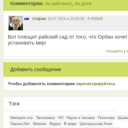
Комментарии,
,
по рейтингу
по дате
старик
18.07.2024 в 22:00:58
# 826500
Вот плющит райский сад от того, что Орбан хочет
установить мир!
поощрить
|
п
Добавить сообщение
Чтобы добавлять комментарии
зарeгиcтрирyйтeсь
Тэги
Империя зла
Экономика
ЧП
Наука и техника
Политика
Шымк
Закона.Нет
Мнения
Видео
В мире
Центральная Азия