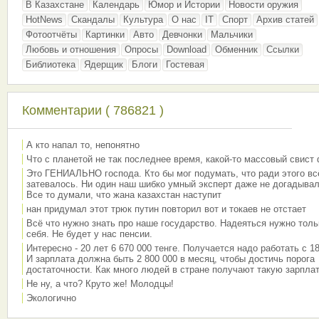
В Казахстане
Календарь
Юмор и Истории
Новости оружия
HotNews
Скандалы
Культура
О нас
IT
Спорт
Архив статей
Фотоотчёты
Картинки
Авто
Девчонки
Мальчики
Любовь и отношения
Опросы
Download
Обменник
Ссылки
Библиотека
Ядерщик
Блоги
Гостевая
Комментарии ( 786821 )
А кто напал то, непонятно
Что с планетой не так последнее время, какой-то массовый свист
Это ГЕНИАЛЬНО господа. Кто бы мог подумать, что ради этого вс
затевалось. Ни один наш шибко умный эксперт даже не догадывал
Все то думали, что жана казахстан наступит
нан придумал этот трюк путин повторил вот и токаев не отстает
Всё что нужно знать про наше государство. Надеяться нужно толь
себя. Не будет у нас пенсии.
Интересно - 20 лет 6 670 000 тенге. Получается надо работать с 18
И зарплата должна быть 2 800 000 в месяц, чтобы достичь порога
достаточности. Как много людей в стране получают такую зарплат
Не ну, а что? Круто же! Молодцы!
Экологично