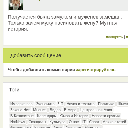
Получается была замужем и муженек замешан.
Только зачем мужу насиловать жену? Мутная
история.
поощрить
|
п
Добавить сообщение
Чтобы добавлять комментарии
зарeгиcтрирyйтeсь
Тэги
Империя зла
Экономика
ЧП
Наука и техника
Политика
Шымк
Закона.Нет
Мнения
Видео
В мире
Центральная Азия
В Казахстане
Календарь
Юмор и Истории
Новости оружия
HotNews
Скандалы
Культура
О нас
IT
Спорт
Архив статей
Фотоотчёты
Картинки
Авто
Девчонки
Мальчики