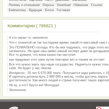
Любовь и отношения
Опросы
Download
Обменник
Ссылки
Библиотека
Ядерщик
Блоги
Гостевая
Комментарии ( 786821 )
А кто напал то, непонятно
Что с планетой не так последнее время, какой-то массовый свист
Это ГЕНИАЛЬНО господа. Кто бы мог подумать, что ради этого вс
затевалось. Ни один наш шибко умный эксперт даже не догадывал
Все то думали, что жана казахстан наступит
нан придумал этот трюк путин повторил вот и токаев не отстает
Всё что нужно знать про наше государство. Надеяться нужно толь
себя. Не будет у нас пенсии.
Интересно - 20 лет 6 670 000 тенге. Получается надо работать с 18
И зарплата должна быть 2 800 000 в месяц, чтобы достичь порога
достаточности. Как много людей в стране получают такую зарплат
Не ну, а что? Круто же! Молодцы!
Экологично