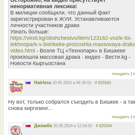
Осторожно, на видео присутствует
ненормативная лексика!
В милиции сообщили, что данный факт
зарегистрирован в ЖУИ. Устанавливаются
личности участников драки.
Узнать больше:
https://vesti.kg/obshchestvo/item/123162-vozle-tts-
tekhnopark-v-bishkeke-proizoshla-massovaya-drak
video.html
- Возле ТЦ «Технопарк» в Бишкеке
произошла массовая драка - видео - Вести.kg -
Новости Кыргызстана
поощрить
|
п
Hairless
20.05.2024 в 06:30:02
# 825593
Ну вот, только собрался съездить в Бишкек - а та
снова киргизинг...
поощрить
|
п
Джимбо
20.05.2024 в 12:04:02
# 825594