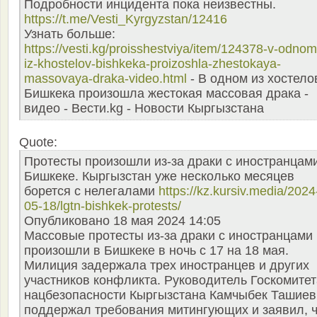
Подробности инцидента пока неизвестны.
https://t.me/Vesti_Kyrgyzstan/12416
Узнать больше:
https://vesti.kg/proisshestviya/item/124378-v-odnom
iz-khostelov-bishkeka-proizoshla-zhestokaya-
massovaya-draka-video.html
- В одном из хостело
Бишкека произошла жестокая массовая драка -
видео - Вести.kg - Новости Кыргызстана
Quote:
Протесты произошли из-за драки с иностранцам
Бишкеке. Кыргызстан уже несколько месяцев
борется с нелегалами
https://kz.kursiv.media/2024
05-18/lgtn-bishkek-protests/
Опубликовано 18 мая 2024 14:05
Массовые протесты из-за драки с иностранцами
произошли в Бишкеке в ночь с 17 на 18 мая.
Милиция задержала трех иностранцев и других
участников конфликта. Руководитель Госкомитет
нацбезопасности Кыргызстана Камчыбек Ташиев
поддержал требования митингующих и заявил, 