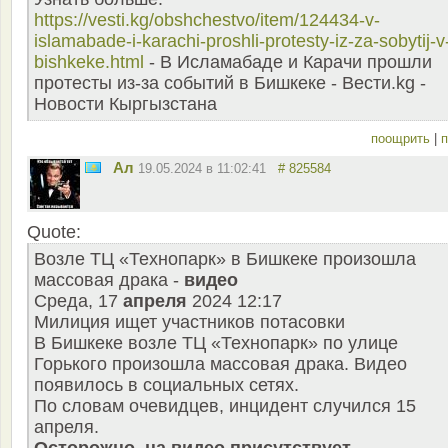
https://vesti.kg/obshchestvo/item/124434-v-
islamabade-i-karachi-proshli-protesty-iz-za-sobytij-v
bishkeke.html
- В Исламабаде и Карачи прошли
протесты из-за событий в Бишкеке - Вести.kg -
Новости Кыргызстана
поощрить
|
п
Ал
19.05.2024 в 11:02:41
# 825584
Quote:
Возле ТЦ «Технопарк» в Бишкеке произошла
массовая драка -
видео
Среда, 17
апреля
2024 12:17
Милиция ищет участников потасовки
В Бишкеке возле ТЦ «Технопарк» по улице
Горького произошла массовая драка. Видео
появилось в социальных сетях.
По словам очевидцев, инцидент случился 15
апреля.