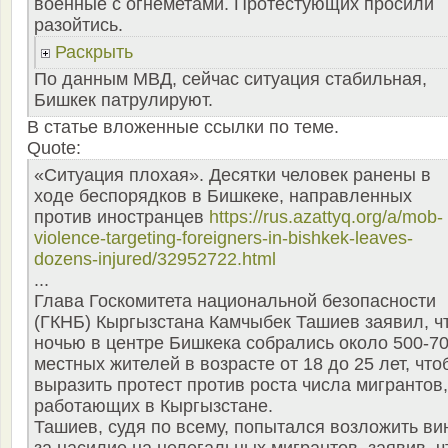
военные с огнеметами. Протестующих просили
разойтись.
Раскрыть
По данным МВД, сейчас ситуация стабильная,
Бишкек патрулируют.
В статье вложенные ссылки по теме.
Quote:
«Ситуация плохая». Десятки человек ранены в
ходе беспорядков в Бишкеке, направленных
против иностранцев
https://rus.azattyq.org/a/mob-
violence-targeting-foreigners-in-bishkek-leaves-
dozens-injured/32952722.html
...
Глава Госкомитета национальной безопасности
(ГКНБ) Кыргызстана Камчыбек Ташиев заявил, ч
ночью в центре Бишкека собрались около 500-7
местных жителей в возрасте от 18 до 25 лет, что
выразить протест против роста числа мигрантов,
работающих в Кыргызстане.
Ташиев, судя по всему, попытался возложить ви