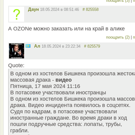
поощрить (3)
|
п
Даун
18.05.2024 в 08:51:46
# 825558
А OZONе можно заказать или на край в алике
поощрить (2)
|
п
Ал
18.05.2024 в 23:22:34
# 825579
Quote:
В одном из хостелов Бишкека произошла жесток
массовая драка -
видео
Пятница, 17 мая 2024 11:16
В потасовке участвовали иностранцы
В одном из хостелов Бишкека произошла массо
драка. Видео инцидента появилось в соцсетях.
Судя по кадрам, в потасовке участвовали
иностранные граждане. Во время драки в ход
пошли подручные средства: лопаты, трубы,
грабли.