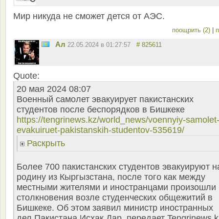
Мир никуда не сможет дется от АЭС.
поощрить (2)
|
п
Ал
22.05.2024 в 01:27:57
# 825611
Quote:
20 мая 2024 08:07
Военный самолет эвакуирует пакистанских
студентов после беспорядков в Бишкеке
https://tengrinews.kz/world_news/voennyiy-samolet
evakuiruet-pakistanskih-studentov-535619/
Раскрыть
Более 700 пакистанских студентов эвакуируют н
родину из Кыргызстана, после того как между
местными жителями и иностранцами произошли
столкновения возле студенческих общежитий в
Бишкеке. Об этом заявил министр иностранных
дел Пакистана Исхак Дар, передает Tengrinews.k