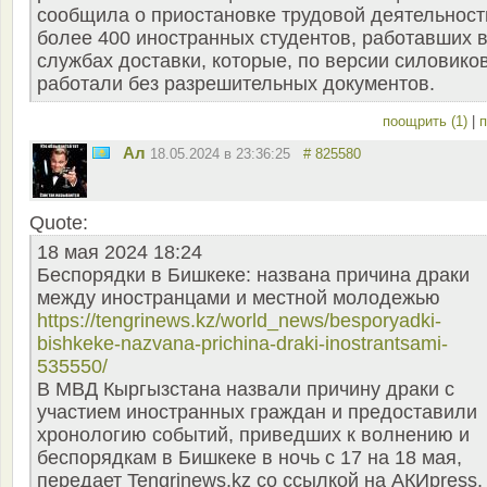
сообщила о приостановке трудовой деятельност
более 400 иностранных студентов, работавших 
службах доставки, которые, по версии силовиков
работали без разрешительных документов.
поощрить (1)
|
п
Ал
18.05.2024 в 23:36:25
# 825580
Quote:
18 мая 2024 18:24
Беспорядки в Бишкеке: названа причина драки
между иностранцами и местной молодежью
https://tengrinews.kz/world_news/besporyadki-
bishkeke-nazvana-prichina-draki-inostrantsami-
535550/
В МВД Кыргызстана назвали причину драки с
участием иностранных граждан и предоставили
хронологию событий, приведших к волнению и
беспорядкам в Бишкеке в ночь с 17 на 18 мая,
передает Tengrinews.kz со ссылкой на АКИpress.