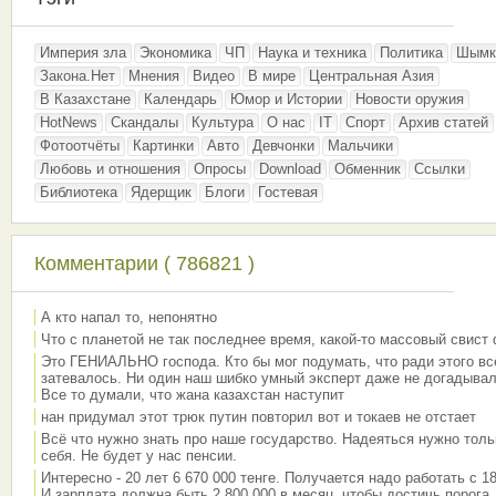
Империя зла
Экономика
ЧП
Наука и техника
Политика
Шымк
Закона.Нет
Мнения
Видео
В мире
Центральная Азия
В Казахстане
Календарь
Юмор и Истории
Новости оружия
HotNews
Скандалы
Культура
О нас
IT
Спорт
Архив статей
Фотоотчёты
Картинки
Авто
Девчонки
Мальчики
Любовь и отношения
Опросы
Download
Обменник
Ссылки
Библиотека
Ядерщик
Блоги
Гостевая
Комментарии ( 786821 )
А кто напал то, непонятно
Что с планетой не так последнее время, какой-то массовый свист
Это ГЕНИАЛЬНО господа. Кто бы мог подумать, что ради этого вс
затевалось. Ни один наш шибко умный эксперт даже не догадывал
Все то думали, что жана казахстан наступит
нан придумал этот трюк путин повторил вот и токаев не отстает
Всё что нужно знать про наше государство. Надеяться нужно толь
себя. Не будет у нас пенсии.
Интересно - 20 лет 6 670 000 тенге. Получается надо работать с 18
И зарплата должна быть 2 800 000 в месяц, чтобы достичь порога