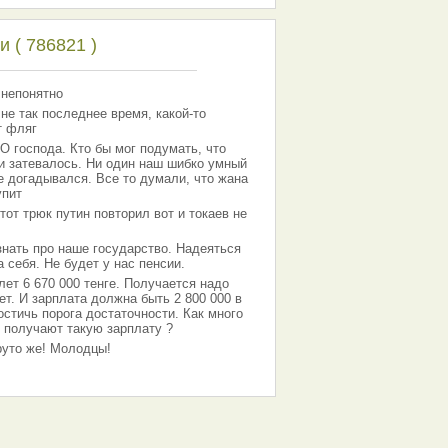
 ( 786821 )
 непонятно
 не так последнее время, какой-то
т фляг
господа. Кто бы мог подумать, что
 и затевалось. Ни один наш шибко умный
е догадывался. Все то думали, что жана
упит
тот трюк путин повторил вот и токаев не
знать про наше государство. Надеяться
 себя. Не будет у нас пенсии.
лет 6 670 000 тенге. Получается надо
ет. И зарплата должна быть 2 800 000 в
остичь порога достаточности. Как много
 получают такую зарплату ?
Круто же! Молодцы!