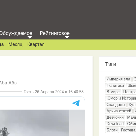
Обсуждаемое
Рейтинговое
ца
Месяц
Квартал
Тэги
Империя зла
Абв
Абв
Политика
Шым
Гость 26 Апреля 2024 в 16:40:58
В мире
Центр
Юмор и Истори
Скандалы
Кул
Архив статей
Девчонки
Мал
Download
Обм
Блоги
Гостева