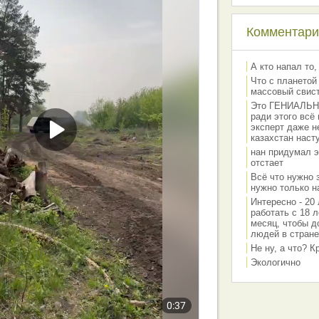
Комментарии
А кто напал то,
Что с планетой
массовый свис
Это ГЕНИАЛЬНО 
ради этого всё
эксперт даже н
казахстан наст
нан придумал э
отстает
Всё что нужно 
нужно только на
Интересно - 20 
работать с 18 л
месяц, чтобы д
людей в стране
Не ну, а что? 
Экологично