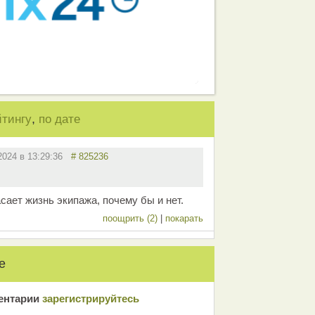
,
йтингу
по дате
.2024 в 13:29:36
# 825236
сает жизнь экипажа, почему бы и нет.
поощрить (2)
|
покарать
е
ентарии
зарeгиcтрирyйтeсь