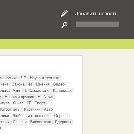
Добавить новость
Экономика
ЧП
Наука и техника
кент
Закона.Нет
Мнения
Видео
альная Азия
В Казахстане
Календарь
и
Новости оружия
HotNews
ьтура
О нас
IT
Спорт
Фотоотчёты
Картинки
Авто
ьчики
Любовь и отношения
Опросы
енник
Ссылки
Библиотека
Ядерщик
я