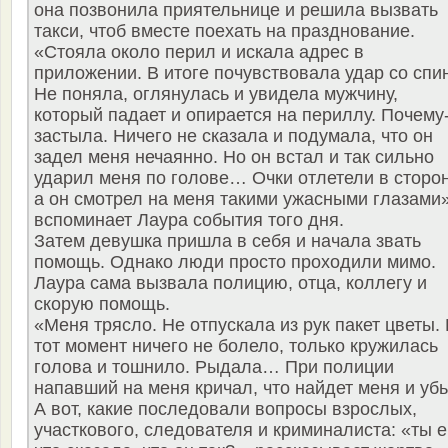
она позвонила приятельнице и решила вызвать
такси, чтоб вместе поехать на празднование.
«Стояла около перил и искала адрес в
приложении. В итоге почувствовала удар со спи
Не поняла, оглянулась и увидела мужчину,
который падает и опирается на периллу. Почему
застыла. Ничего не сказала и подумала, что он
задел меня нечаянно. Но он встал и так сильно
ударил меня по голове… Очки отлетели в сторон
а он смотрел на меня такими ужасными глазами»
вспоминает Лаура события того дня.
Затем девушка пришла в себя и начала звать
помощь. Однако люди просто проходили мимо.
Лаура сама вызвала полицию, отца, коллегу и
скорую помощь.
«Меня трясло. Не отпускала из рук пакет цветы.
тот момент ничего не болело, только кружилась
голова и тошнило. Рыдала… При полиции
напавший на меня кричал, что найдет меня и убь
А вот, какие последовали вопросы взрослых,
участкового, следователя и криминалиста: «ты 