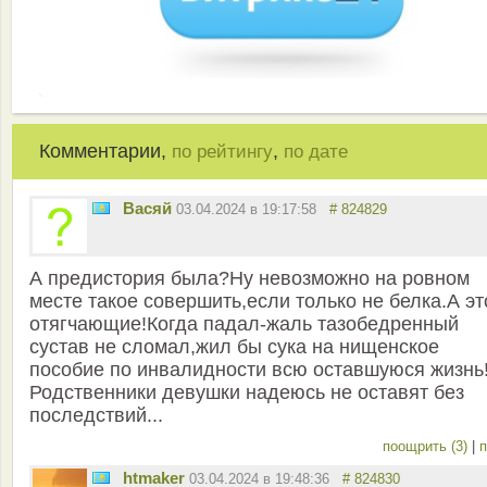
Комментарии,
,
по рейтингу
по дате
Васяй
03.04.2024 в 19:17:58
# 824829
А предистория была?Ну невозможно на ровном
месте такое совершить,если только не белка.А эт
отягчающие!Когда падал-жаль тазобедренный
сустав не сломал,жил бы сука на нищенское
пособие по инвалидности всю оставшуюся жизнь
Родственники девушки надеюсь не оставят без
последствий...
поощрить (3)
|
п
htmaker
03.04.2024 в 19:48:36
# 824830