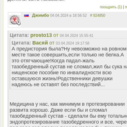
поощрить (1)
|
п
Джимбо
04.04.2024 в 18:56:52
# 824850
Цитата:
prosto13
от
04.04.2024 15:55:41
Цитата:
Васяй
от
03.04.2024 19:17:58
А предистория была?Ну невозможно на ровном
месте такое совершить,если только не белка.А
это отягчающие!Когда падал-жаль
тазобедренный сустав не сломал,жил бы сука н
нищенское пособие по инвалидности всю
оставшуюся жизнь!Родственники девушки
надеюсь не оставят без последствий...
Медицина у нас, как минимум в протезировании
развита хорошо. Даже если бы и сломал
тазобедренный сустав - сделали бы ему тотальн
эндопротезирование тазобедренного и все, чере