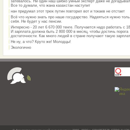
затевалось. Ни один наш шибко умный эксперт даже не догадывал
Все то думали, что жана казахстан наступит
нан придумал этот трюк путин повторил вот и токаев не отстает
Всё что нужно знать про наше государство. Надеяться нужно толь
себя. Не будет у нас пенсии.
Интересно - 20 лет 6 670 000 тенге. Получается надо работать с 18
И зарплата должна быть 2 800 000 в месяц, чтобы достичь порога
достаточности. Как много людей в стране получают такую зарплат
Не ну, а что? Круто же! Молодцы!
Экологично