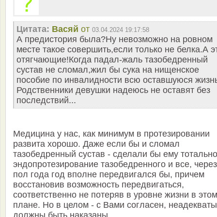
Цитата:
Васяй
от
03.04.2024 19:17:58
А предистория была?Ну невозможно на ровном
месте такое совершить,если только не белка.А э
отягчающие!Когда падал-жаль тазобедренный
сустав не сломал,жил бы сука на нищенское
пособие по инвалидности всю оставшуюся жизнь
Родственники девушки надеюсь не оставят без
последствий...
Медицина у нас, как минимум в протезировании
развита хорошо. Даже если бы и сломал
тазобедренный сустав - сделали бы ему тотальн
эндопротезирование тазобедренного и все, через
пол года год вполне передвигался бы, причем
восстановив возможность передвигаться,
соответственно не потеряв в уровне жизни в это
плане. Но в целом - с Вами согласен, неадекваты
должны быть наказаны.