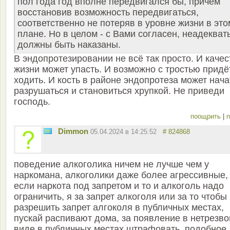
пол года год вполне передвигался бы, причем
восстановив возможность передвигаться,
соответственно не потеряв в уровне жизни в это
плане. Но в целом - с Вами согласен, неадекват
должны быть наказаны.
В эндопротезировании не всё так просто. И качес
жизни может упасть. И возможно с тростью придё
ходить. И кость в районе эндопротеза может нача
разрушаться и становиться хрупкой. Не приведи
господь.
поощрить
|
п
Dimmon
05.04.2024 в 14:25:52
# 824868
поведение алкоголика ничем не лучше чем у
наркомана, алкоголики даже более агрессивные,
если наркота под запретом и то и алкоголь надо
ограничить, я за запрет алкоголя или за то чтобы
разрешить запрет алгоколя в публичных местах,
пускай распивают дома, за появление в нетрезв
виде в публичных местах штрафовать, подобное