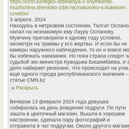
https://cmn.kz/legko-otdelalsya-v-shymkente-
muzhchina-zhestoko-izbil-neznakomku-s-buketom-
czvetov/
3 апреля, 2024
Находясь в нетрезвом состоянии, Талгат Оспано
напал на незнакомую ему Лауру Оспанову.
Мужчину приговорили к одному году условно,
несмотря на травмы у его жертвы. И если бы не
камеры наружного наблюдения, то он и вовсе мо
бы избежать наказания. Но пока страна следит з
судьбой экс-министра Куандыка Бишимбаева, и 
дело набирает резонанс. Что происходит на ули
ещё одного города республиканского значения –
статье CMN.kz
Раскрыть
Вечером 13 февраля 2024 года девушка
собиралась на день рождения подруги. По пути
зашла в цветочный магазин. Вышла в хорошем
настроении, сделала пару фотографий и
отправила в чат подругам. Около другого магаз