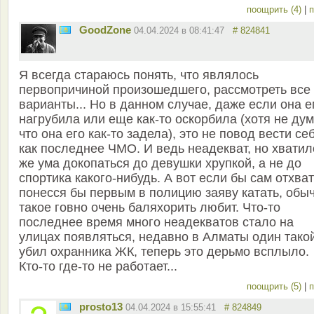
поощрить (4)
|
п
GoodZone
04.04.2024 в 08:41:47
# 824841
Я всегда стараюсь понять, что являлось
первопричиной произошедшего, рассмотреть все
варианты... Но в данном случае, даже если она 
нагрубила или еще как-то оскорбила (хотя не ду
что она его как-то задела), это не повод вести се
как последнее ЧМО. И ведь неадекват, но хватил
же ума докопаться до девушки хрупкой, а не до
спортика какого-нибудь. А вот если бы сам отхва
понесся бы первым в полицию заяву катать, обы
такое говно очень баляхорить любит. Что-то
последнее время много неадекватов стало на
улицах появляться, недавно в Алматы один тако
убил охранника ЖК, теперь это дерьмо всплыло.
Кто-то где-то не работает...
поощрить (5)
|
п
prosto13
04.04.2024 в 15:55:41
# 824849