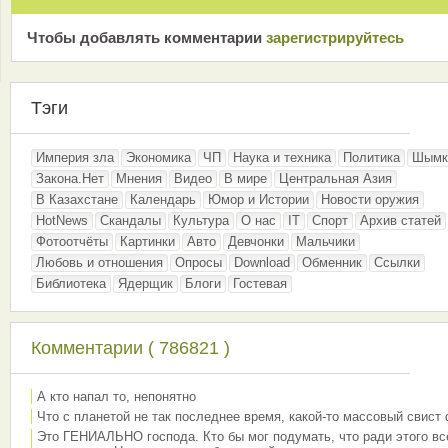
Чтобы добавлять комментарии
зарeгиcтрирyйтeсь
Тэги
Империя зла
Экономика
ЧП
Наука и техника
Политика
Шымк
Закона.Нет
Мнения
Видео
В мире
Центральная Азия
В Казахстане
Календарь
Юмор и Истории
Новости оружия
HotNews
Скандалы
Культура
О нас
IT
Спорт
Архив статей
Фотоотчёты
Картинки
Авто
Девчонки
Мальчики
Любовь и отношения
Опросы
Download
Обменник
Ссылки
Библиотека
Ядерщик
Блоги
Гостевая
Комментарии ( 786821 )
А кто напал то, непонятно
Что с планетой не так последнее время, какой-то массовый свист
Это ГЕНИАЛЬНО господа. Кто бы мог подумать, что ради этого вс