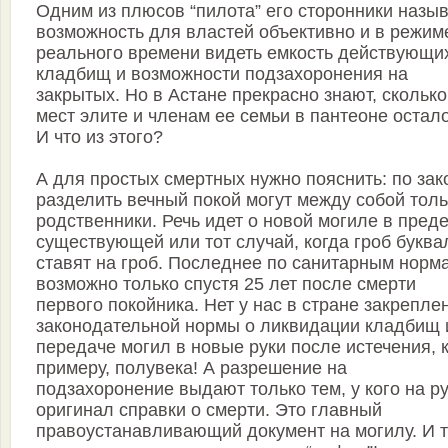
Одним из плюсов “пилота” его сторонники назы
возможность для властей объективно и в режим
реального времени видеть емкость действующи
кладбищ и возможности подзахоронения на
закрытых. Но в Астане прекрасно знают, сколько
мест элите и членам ее семьи в пантеоне остало
И что из этого?
А для простых смертных нужно пояснить: по зак
разделить вечный покой могут между собой толь
родственники. Речь идет о новой могиле в пред
существующей или тот случай, когда гроб буква
ставят на гроб. Последнее по санитарным норм
возможно только спустя 25 лет после смерти
первого покойника. Нет у нас в стране закрепле
законодательной нормы о ликвидации кладбищ 
передаче могил в новые руки после истечения, 
примеру, полувека! А разрешение на
подзахоронение выдают только тем, у кого на р
оригинал справки о смерти. Это главный
правоустанавливающий документ на могилу. И т