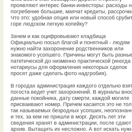
проявляют интерес банки-инвесторы: расходы н
погребение большие, маячат кредиты, рассрочки
Что это: удобная опция или новый способ сруби
горе людском легкую копейку?
Зачем и как оцифровывают кладбища
Официально посыл благой и понятный - людям
нужно найти захоронение родственников или
знакомого усопшего. Причины могут быть разные
патетической до низменно практической (иногда
нотариусы для оформления некоторых сделок
просят даже сделать фото надгробия).
В городах администрация каждого отдельно взя
погоста ведет учет захоронений. В журналы вно
данные покойника, дату смерти, каждой могиле
присваивают номер. Причем касается это не тол
так называемых безродных усопших, неопознан
и тех, за кем не пришли в морг. Десять лет эти
сведения хранят в администрации, после сдают
архив. Вытащить их несложно. А вот искать нуж