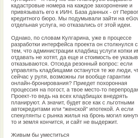
кадастровые номера на каждое захоронение и
привязывать его к ИИН. База данных - от Перво
кредитного бюро. Мы подумывали зайти на eGov
отдельная услуга, но отказались от этой идеи.
Однако, по словам Кулгарина, уже в процессе
разработки интерфейса проекта он столкнулся с
тем, что администрации кладбищ услуги копки и
отдавать не хотят, да еще и стоимость ее указы
отказываются. Отсюда резонный вопрос: если
управлять кладбищами останутся те же люди, ч
сейчас у руля, возможны ли вообще гарантии
онлайн-бронирования? Приедет похоронная
процессия на погост, а твое место-то перепрода
Проект-то ведь на всех кладбищах внедрять
планируют. А значит, будет все как с льготными
автокредитами или “женской” ипотекой. А если
спекулянты с рынка жилья на бронь могил кинут
то и земля кончится, и сайт не выдержит.
Живым бы уместиться