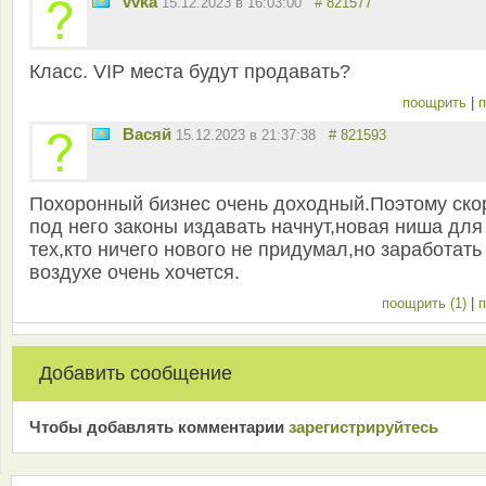
vvka
15.12.2023 в 16:03:00
# 821577
Класс. VIP места будут продавать?
поощрить
|
п
Васяй
15.12.2023 в 21:37:38
# 821593
Похоронный бизнес очень доходный.Поэтому ско
под него законы издавать начнут,новая ниша для
тех,кто ничего нового не придумал,но заработать
воздухе очень хочется.
поощрить (1)
|
п
Добавить сообщение
Чтобы добавлять комментарии
зарeгиcтрирyйтeсь