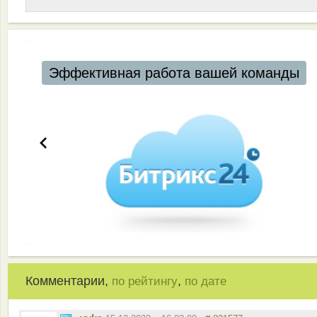
Эффективная работа вашей команды
Комментарии,
,
по рейтингу
по дате