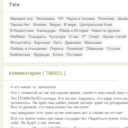
Тэги
Империя зла
Экономика
ЧП
Наука и техника
Политика
Шымк
Закона.Нет
Мнения
Видео
В мире
Центральная Азия
В Казахстане
Календарь
Юмор и Истории
Новости оружия
HotNews
Скандалы
Культура
О нас
IT
Спорт
Архив статей
Фотоотчёты
Картинки
Авто
Девчонки
Мальчики
Любовь и отношения
Опросы
Download
Обменник
Ссылки
Библиотека
Ядерщик
Блоги
Гостевая
Комментарии ( 786821 )
А кто напал то, непонятно
Что с планетой не так последнее время, какой-то массовый свист
Это ГЕНИАЛЬНО господа. Кто бы мог подумать, что ради этого вс
затевалось. Ни один наш шибко умный эксперт даже не догадывал
Все то думали, что жана казахстан наступит
нан придумал этот трюк путин повторил вот и токаев не отстает
Всё что нужно знать про наше государство. Надеяться нужно толь
себя. Не будет у нас пенсии.