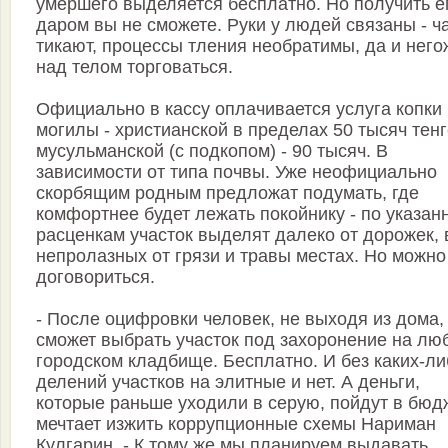
умершего выделяется бесплатно. Но получить е
даром вы не сможете. Руки у людей связаны - ч
тикают, процессы тления необратимы, да и него
над телом торговаться.
Официально в кассу оплачивается услуга копки
могилы - христианской в пределах 50 тысяч тенг
мусульманской (с подкопом) - 90 тысяч. В
зависимости от типа почвы. Уже неофициально
скорбящим родным предложат подумать, где
комфортнее будет лежать покойнику - по указа
расценкам участок выделят далеко от дорожек, 
непролазных от грязи и травы местах. Но можно
договориться.
- После оцифровки человек, не выходя из дома,
сможет выбрать участок под захоронение на лю
городском кладбище. Бесплатно. И без каких-ли
делений участков на элитные и нет. А деньги,
которые раньше уходили в серую, пойдут в бюдж
мечтает изжить коррупционные схемы Нариман
Кулгарин. - К тому же мы планируем выдавать