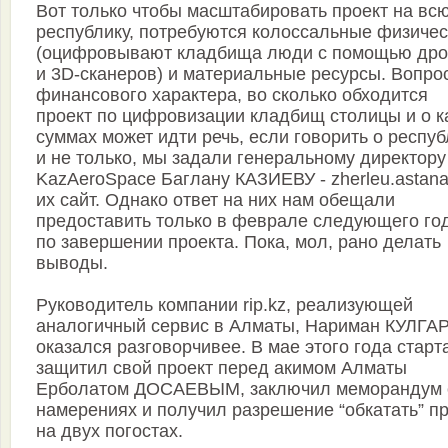
Вот только чтобы масштабировать проект на вс
республику, потребуются колоссальные физичес
(оцифровывают кладбища люди с помощью дро
и 3D-сканеров) и материальные ресурсы. Вопро
финансового характера, во сколько обходится
проект по цифровизации кладбищ столицы и о к
суммах может идти речь, если говорить о респу
и не только, мы задали генеральному директору
KazAeroSpace Баглану КАЗИЕВУ - zherleu.astana
их сайт. Однако ответ на них нам обещали
предоставить только в феврале следующего го
по завершении проекта. Пока, мол, рано делать
выводы.
Руководитель компании rip.kz, реализующей
аналогичный сервис в Алматы, Нариман КУЛГА
оказался разговорчивее. В мае этого года старт
защитил свой проект перед акимом Алматы
Ерболатом ДОСАЕВЫМ, заключил меморандум 
намерениях и получил разрешение “обкатать” п
на двух погостах.