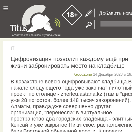
≡
Добавить нов
IT
Цифровизация позволит каждому ещё при
жизни забронировать место на кладбище
GoodZone
14 Декабря 2023 в 19
В Казахстане вовсю оцифровывают кладбища.В
начале следующего года уже закончат пилотны
проект по столице - zherleu.astana.kz (там в “ци
уже 28 погостов, более 148 тысяч захоронений).
Алматы, правда,уже совершенно другая
организация, “перенесла” в виртуальное
пространство два городских кладбища - элитны
Кенсай и уже закрытое Никитское, расположенн
близ Восточной объездной дороги. К проекту