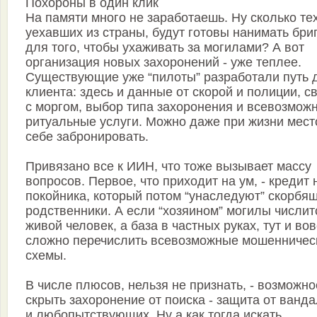
Похороны в один клик
На памяти много не заработаешь. Ну сколько тех
уехавших из страны, будут готовы нанимать бри
для того, чтобы ухаживать за могилами? А вот
организация новых захоронений - уже теплее.
Существующие уже “пилоты” разработали путь 
клиента: здесь и данные от скорой и полиции, с
с моргом, выбор типа захоронения и всевозмож
ритуальные услуги. Можно даже при жизни мест
себе забронировать.
Привязано все к ИИН, что тоже вызывает массу
вопросов. Первое, что приходит на ум, - кредит 
покойника, который потом “унаследуют” скорбя
родственники. А если “хозяином” могилы числит
живой человек, а база в частных руках, тут и во
сложно перечислить всевозможные мошенничес
схемы.
В числе плюсов, нельзя не признать, - возможно
скрыть захоронение от поиска - защита от ванд
и любопытствующих. Ну а как тогда искать