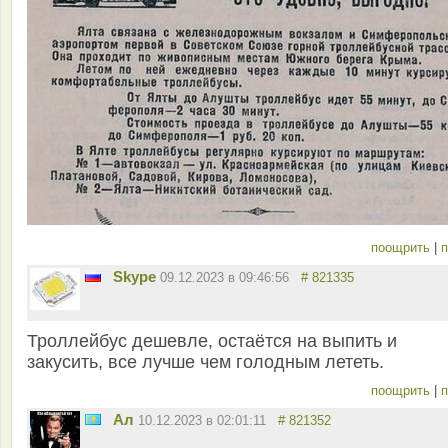
поощрить
|
п
Skype
09.12.2023 в 09:46:56
# 821335
Троллейбус дешевле, остаётся на выпить и
закусить, все лучше чем голодным лететь.
поощрить
|
п
Ал
10.12.2023 в 02:01:11
# 821352