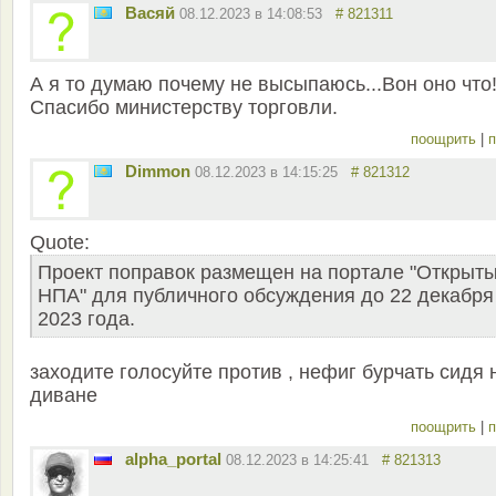
Васяй
08.12.2023 в 14:08:53
# 821311
А я то думаю почему не высыпаюсь...Вон оно что
Спасибо министерству торговли.
поощрить
|
п
Dimmon
08.12.2023 в 14:15:25
# 821312
Quote:
Проект поправок размещен на портале "Открыт
НПА" для публичного обсуждения до 22 декабря
2023 года.
заходите голосуйте против , нефиг бурчать сидя 
диване
поощрить
|
п
alpha_portal
08.12.2023 в 14:25:41
# 821313