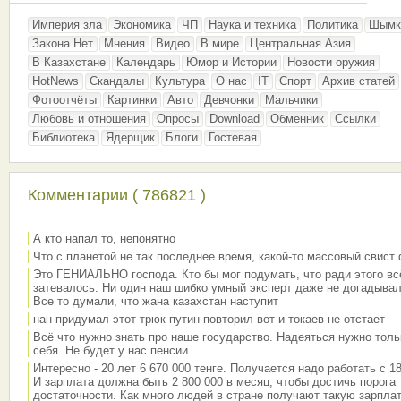
Империя зла
Экономика
ЧП
Наука и техника
Политика
Шымк
Закона.Нет
Мнения
Видео
В мире
Центральная Азия
В Казахстане
Календарь
Юмор и Истории
Новости оружия
HotNews
Скандалы
Культура
О нас
IT
Спорт
Архив статей
Фотоотчёты
Картинки
Авто
Девчонки
Мальчики
Любовь и отношения
Опросы
Download
Обменник
Ссылки
Библиотека
Ядерщик
Блоги
Гостевая
Комментарии ( 786821 )
А кто напал то, непонятно
Что с планетой не так последнее время, какой-то массовый свист
Это ГЕНИАЛЬНО господа. Кто бы мог подумать, что ради этого вс
затевалось. Ни один наш шибко умный эксперт даже не догадывал
Все то думали, что жана казахстан наступит
нан придумал этот трюк путин повторил вот и токаев не отстает
Всё что нужно знать про наше государство. Надеяться нужно толь
себя. Не будет у нас пенсии.
Интересно - 20 лет 6 670 000 тенге. Получается надо работать с 18
И зарплата должна быть 2 800 000 в месяц, чтобы достичь порога
достаточности. Как много людей в стране получают такую зарплат