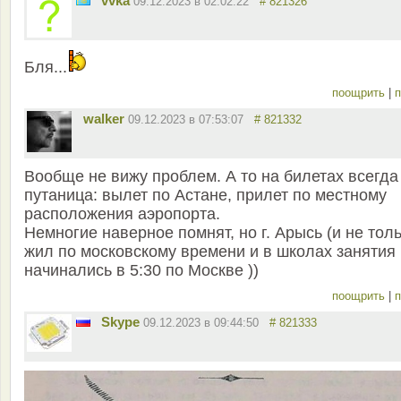
vvka
09.12.2023 в 02:02:22
# 821326
Бля...
поощрить
|
п
walker
09.12.2023 в 07:53:07
# 821332
Вообще не вижу проблем. А то на билетах всегда
путаница: вылет по Астане, прилет по местному
расположения аэропорта.
Немногие наверное помнят, но г. Арысь (и не толь
жил по московскому времени и в школах занятия
начинались в 5:30 по Москве ))
поощрить
|
п
Skype
09.12.2023 в 09:44:50
# 821333