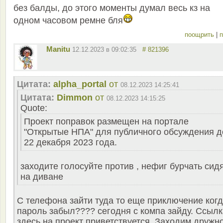
без балды, до этого моменты думал весь кз на
одном часовом ремне бля
поощрить
|
п
Manitu
12.12.2023 в 09:02:35
# 821396
Цитата:
alpha_portal
от
08.12.2023 14:25:41
Цитата:
Dimmon
от
08.12.2023 14:15:25
Quote:
Проект поправок размещен на портале
"Открытые НПА" для публичного обсуждения д
22 декабря 2023 года.
заходите голосуйте против , нефиг бурчать сид
на диване
С телефона зайти туда то еще приключение ког
пароль забыл???? сегодня с компа зайду. Ссылк
здесь на проект приветствуется. Заходим дружно