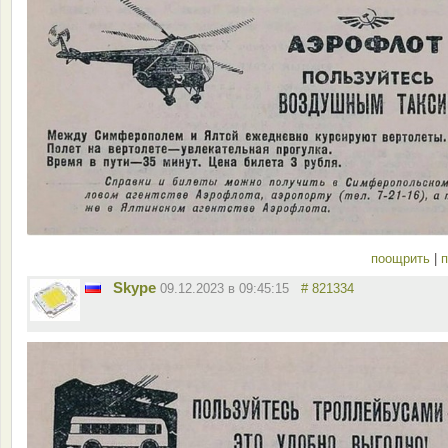
поощрить
|
п
Skype
09.12.2023 в 09:45:15
# 821334