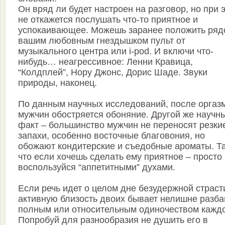
Он вряд ли будет настроен на разговор, но при 
не откажется послушать что-то приятное и
успокаивающее. Можешь заранее положить ряд
вашим любовным гнездышком пульт от
музыкального центра или i-pod. И включи что-
нибудь… неагрессивное: Ленни Кравица,
“Колдплей”, Нору Джонс, Дорис Шаде. Звуки
природы, наконец.
По данным научных исследований, после оргазм
мужчин обостряется обоняние. Другой же научн
факт – большинство мужчин не переносят резки
запахи, особенно восточные благовония, но
обожают кондитерские и съедобные ароматы. Т
что если хочешь сделать ему приятное – просто
воспользуйся “аппетитными” духами.
Если речь идет о целом дне безудержной страст
активную близость двоих бывает нелишне разба
полным или относительным одиночеством каждо
Попробуй для разнообразия не душить его в