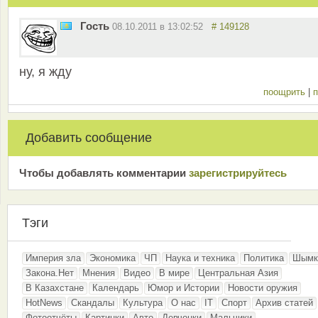
Гость
08.10.2011 в 13:02:52
# 149128
ну, я жду
поощрить
|
п
Добавить сообщение
Чтобы добавлять комментарии
зарeгиcтрирyйтeсь
Тэги
Империя зла
Экономика
ЧП
Наука и техника
Политика
Шымк
Закона.Нет
Мнения
Видео
В мире
Центральная Азия
В Казахстане
Календарь
Юмор и Истории
Новости оружия
HotNews
Скандалы
Культура
О нас
IT
Спорт
Архив статей
Фотоотчёты
Картинки
Авто
Девчонки
Мальчики