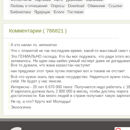
Любовь и отношения
Опросы
Download
Обменник
Ссылки
Библиотека
Ядерщик
Блоги
Гостевая
Комментарии ( 786821 )
А кто напал то, непонятно
Что с планетой не так последнее время, какой-то массовый свист
Это ГЕНИАЛЬНО господа. Кто бы мог подумать, что ради этого вс
затевалось. Ни один наш шибко умный эксперт даже не догадывал
Все то думали, что жана казахстан наступит
нан придумал этот трюк путин повторил вот и токаев не отстает
Всё что нужно знать про наше государство. Надеяться нужно толь
себя. Не будет у нас пенсии.
Интересно - 20 лет 6 670 000 тенге. Получается надо работать с 18
И зарплата должна быть 2 800 000 в месяц, чтобы достичь порога
достаточности. Как много людей в стране получают такую зарплат
Не ну, а что? Круто же! Молодцы!
Экологично