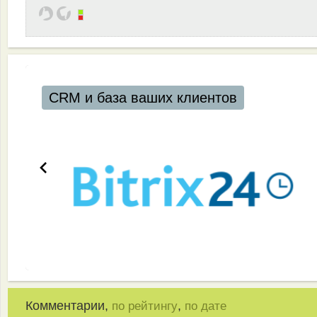
CRM и база ваших клиентов
Комментарии,
,
по рейтингу
по дате