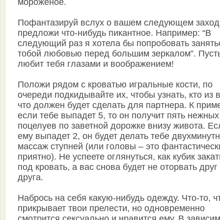
мороженое.
Пофантазируй вслух о вашем следующем заход
предложи что-нибудь пикантное. Например: “В
следующий раз я хотела бы попробовать занять
тобой любовью перед большим зеркалом”. Пуст
любит тебя глазами и воображением!
Положи рядом с кроватью игральные кости, по
очереди подкидывайте их, чтобы узнать, кто из в
что должен будет сделать для партнера. К приме
если тебе выпадет 5, то он получит пять нежных
поцелуев по заветной дорожке внизу живота. Ес
ему выпадет 2, он будет делать тебе двухминут
массаж ступней (или головы – это фантастическ
приятно). Не успеете оглянуться, как кубик зака
под кровать, а вас снова будет не оторвать друг
друга.
Набрось на себя какую-нибудь одежду. Что-то, ч
прикрывает твои прелести, но одновременно
смотрится сексуально и нравится ему. В зависи