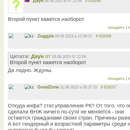
Даун
09.09.2023 в 07:22:06
# 818195
Второй пункт кажется наоборот
поощрить
|
п
Zoggyla
09.09.2023 в 12:08:51
# 818208
Цитата:
Даун
от
09.09.2023 07:22:06
Второй пункт кажется наоборот
Да ладно. Ждуны.
поощрить
|
п
GoodZone
11.09.2023 в 09:37:33
# 818257
Откуда инфа? стат.управление РК? От того, что о
сделали ВНЖ ничего по-сути не меняется - они
остаются гражданами своих стран. Причины разн
А вот гендерный и возрастной параметры среди 