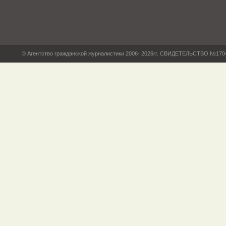
© Агентство гражданской журналистики 2006- 2026гг. СВИДЕТЕЛЬСТВО №17