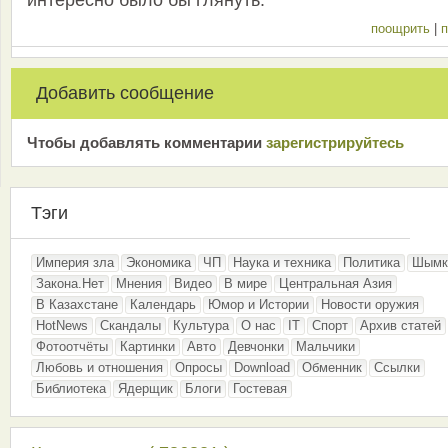
интересно было бы глянуть.
поощрить
|
п
Добавить сообщение
Чтобы добавлять комментарии
зарeгиcтрирyйтeсь
Тэги
Империя зла
Экономика
ЧП
Наука и техника
Политика
Шымк
Закона.Нет
Мнения
Видео
В мире
Центральная Азия
В Казахстане
Календарь
Юмор и Истории
Новости оружия
HotNews
Скандалы
Культура
О нас
IT
Спорт
Архив статей
Фотоотчёты
Картинки
Авто
Девчонки
Мальчики
Любовь и отношения
Опросы
Download
Обменник
Ссылки
Библиотека
Ядерщик
Блоги
Гостевая