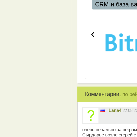
CRM и база в
Комментарии,
по ре
Lana4
22.08.2
очень печально за негра
Сырдарье возле егерей с 