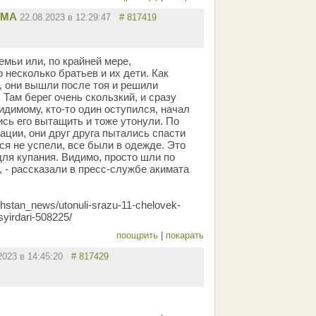
ММА
22.08.2023 в 12:29:47
# 817419
мьи или, по крайней мере,
несколько братьев и их дети. Как
, они вышли после тоя и решили
 Там берег очень скользкий, и сразу
идимому, кто-то один оступился, начал
ись его вытащить и тоже утонули. По
ции, они друг друга пытались спасти
ся не успели, все были в одежде. Это
для купания. Видимо, просто шли по
, - рассказали в пресс-службе акимата
khstan_news/utonuli-srazu-11-chelovek-
syirdari-508225/
поощрить
|
покарать
.2023 в 14:45:20
# 817429