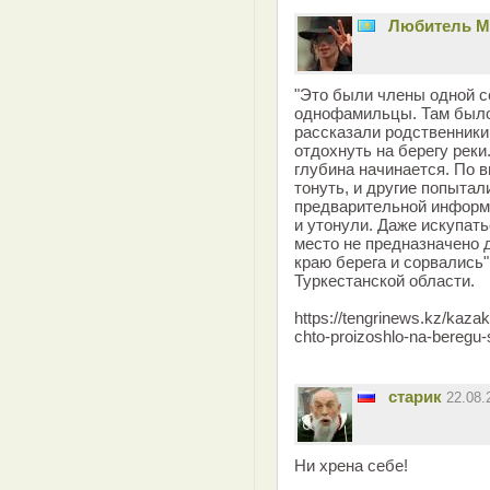
Любитель 
"Это были члены одной се
однофамильцы. Там было 
рассказали родственники
отдохнуть на берегу реки.
глубина начинается. По в
тонуть, и другие попытал
предварительной информа
и утонули. Даже искупать
место не предназначено 
краю берега и сорвались"
Туркестанской области.
https://tengrinews.kz/kaza
chto-proizoshlo-na-beregu-
старик
22.08
Ни хрена себе!