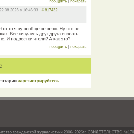
поощрить
|
покарать
22.08.2023 в 16:46:33
# 817432
Что-то я ну вообще не верю. Ну это не
как. Все кинулись друг друга спасать
не. И подростки чтоли? А как это?
поощрить
|
покарать
е
ентарии
зарeгиcтрирyйтeсь
нтство гражданской журналистики 2006- 2026гг. СВИДЕТЕЛЬСТВО №17