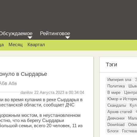
Обсуждаемое
Рейтинговое
ца
Месяц
Квартал
Тэги
тонуло в Сырдарье
Империя зла
Абв
Абв
Политика
Шым
danilov 22 Августа 2023 в 00:34:04
В мире
Центр
Юмор и Истори
ли во время купания в реке Сырдарья в
кестанской области, сообщает ДЧС
Скандалы
Кул
Архив статей
дорожным мостом, в неустановленном
Девчонки
Мал
естно, что на берегу Сырдарьи
Download
Обм
ольшой семьи, всего 20 человек, 11 из
Блоги
Гостева