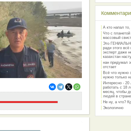
Комментарии
А кто напал то,
Что с планетой
массовый свис
Это ГЕНИАЛЬНО 
ради этого всё
эксперт даже н
казахстан наст
нан придумал э
отстает
Всё что нужно 
нужно только на
Интересно - 20 
работать с 18 л
месяц, чтобы д
людей в стране
Не ну, а что? 
Экологично