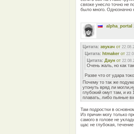
связке унесло точно не п
было много. Однозначно 
alpha_portal
Цитата:
звукач
от
22.08.
Цитата:
htmaker
от
22.0
Цитата:
Даун
от
22.08.
Очень жаль, но как та
Разве что от удара ток
Почему то так же подума
утонуть вряд ли могли,н
глубокий омут там, и из 
плавать, либо пьяные в
Там подростки в основно
Из причин могу только пр
самого в голове не уклад
щас не глубокая, течение