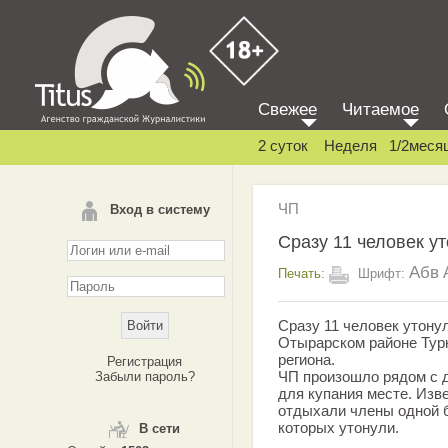
Свежее
Читаемое
2 суток
Неделя
1/2меся
ЧП
Вход в систему
Сразу 11 человек у
Абв
Печать:
Шрифт:
Сразу 11 человек утону
Отырарском районе Тур
региона.
Регистрация
ЧП произошло рядом с 
Забыли пароль?
для купания месте. Изв
отдыхали члены одной б
которых утонули.
В сети