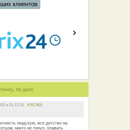
аших клиентов
,
йтингу
по дате
023 в 01:13:33
# 817401
мотность людскую, все детство на
отцом, никто не тонул, плавать