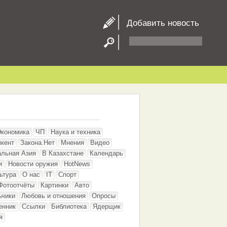
Добавить новость
Экономика
ЧП
Наука и техника
кент
Закона.Нет
Мнения
Видео
альная Азия
В Казахстане
Календарь
и
Новости оружия
HotNews
ьтура
О нас
IT
Спорт
Фотоотчёты
Картинки
Авто
ьчики
Любовь и отношения
Опросы
енник
Ссылки
Библиотека
Ядерщик
я