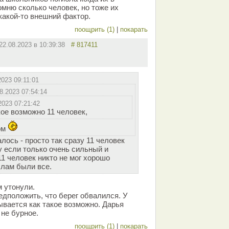
омню сколько человек, но тоже их
какой-то внешний фактор.
поощрить (1)
|
покарать
22.08.2023 в 10:39:38
# 817411
2023 09:11:01
8.2023 07:54:14
2023 07:21:42
кое возможно 11 человек,
ом
лось - просто так сразу 11 человек
у если только очень сильный и
11 человек никто не мог хорошо
хлам были все.
м утонули.
едположить, что берег обвалился. У
ывается как такое возможно. Дарья
 не бурное.
поощрить (1)
|
покарать