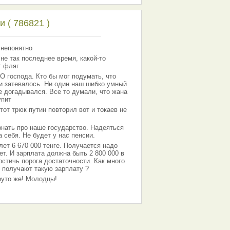
 ( 786821 )
 непонятно
 не так последнее время, какой-то
т фляг
господа. Кто бы мог подумать, что
 и затевалось. Ни один наш шибко умный
е догадывался. Все то думали, что жана
упит
тот трюк путин повторил вот и токаев не
знать про наше государство. Надеяться
 себя. Не будет у нас пенсии.
лет 6 670 000 тенге. Получается надо
ет. И зарплата должна быть 2 800 000 в
остичь порога достаточности. Как много
 получают такую зарплату ?
Круто же! Молодцы!