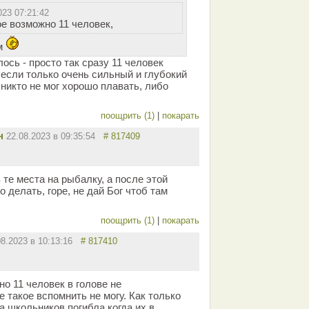
023 07:21:42
ое возможно 11 человек,
ом
ось - просто так сразу 11 человек
 если только очень сильный и глубокий
к никто не мог хорошо плавать, либо
поощрить (1)
|
покарать
н
22.08.2023 в 09:35:54
# 817409
те места на рыбалку, а после этой
о делать, горе, не дай Бог чтоб там
поощрить (1)
|
покарать
08.2023 в 10:13:16
# 817410
о 11 человек в голове не
 такое вспомнить не могу. Как только
па школьников погибла когда их в