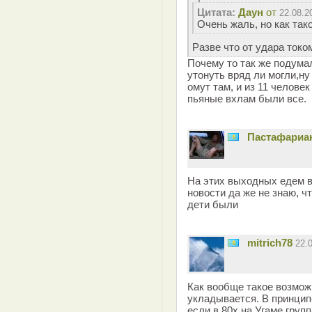
Цитата:
Даун
от
22.08.2
Очень жаль, но как так
Разве что от удара ток
Почему то так же подумал
утонуть вряд ли могли,ну
омут там, и из 11 челове
пьяные вхлам были все.
Пастафариа
На этих выходных едем в 
новости да же не знаю, чт
дети были
mitrich78
22.
Как вообще такое возможн
укладывается. В принципе
если в 80х на Угаме груп