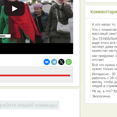
Комментарии
А кто напал то,
Что с планетой
массовый свис
Это ГЕНИАЛЬНО 
ради этого всё
эксперт даже н
казахстан наст
нан придумал э
отстает
Всё что нужно 
нужно только на
Интересно - 20 
работать с 18 л
месяц, чтобы д
людей в стране
Не ну, а что? 
Экологично
работа вашей команды