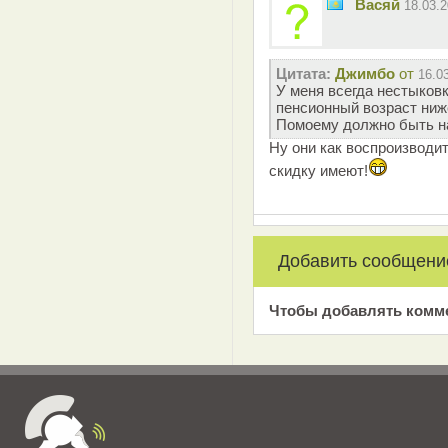
Васяй
18.03.
Цитата:
Джимбо
от
16.0
У меня всегда нестыковк
пенсионный возраст ни
Помоему должно быть н
Ну они как воспроизводи
скидку имеют!
Добавить сообщени
Чтобы добавлять комм