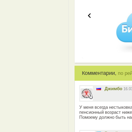
Комментарии,
по ре
Джимбо
16.0
У меня всегда нестыковка
пенсионный возраст ниж
Помоему должно быть на