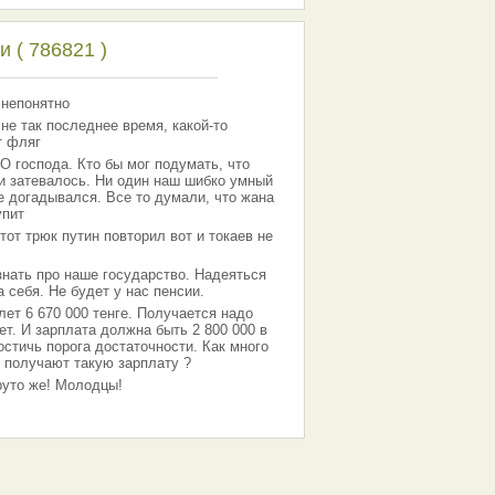
 ( 786821 )
 непонятно
 не так последнее время, какой-то
т фляг
господа. Кто бы мог подумать, что
 и затевалось. Ни один наш шибко умный
е догадывался. Все то думали, что жана
упит
тот трюк путин повторил вот и токаев не
знать про наше государство. Надеяться
 себя. Не будет у нас пенсии.
лет 6 670 000 тенге. Получается надо
ет. И зарплата должна быть 2 800 000 в
остичь порога достаточности. Как много
 получают такую зарплату ?
Круто же! Молодцы!