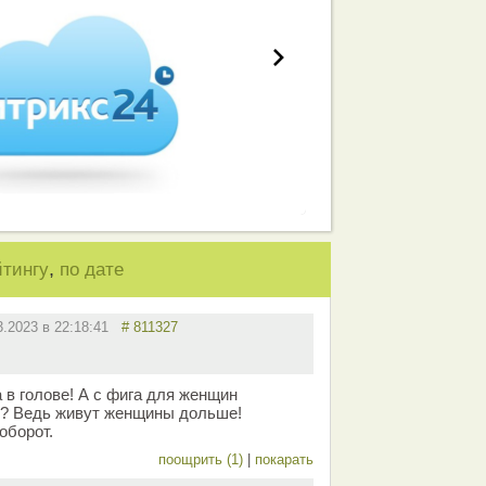
,
йтингу
по дате
3.2023 в 22:18:41
# 811327
 в голове! А с фига для женщин
е? Ведь живут женщины дольше!
оборот.
поощрить (1)
|
покарать