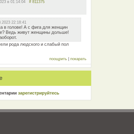
2023 в 01:14:04
# 811375
3.2023 22:18:41
а в голове! А с фига для женщин
же? Ведь живут женщины дольше!
аоборот.
тели рода людского и слабый пол
поощрить
|
покарать
е
ентарии
зарeгиcтрирyйтeсь