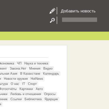
Добавить новость
Экономика
ЧП
Наука и техника
кент
Закона.Нет
Мнения
Видео
альная Азия
В Казахстане
Календарь
и
Новости оружия
HotNews
ьтура
О нас
IT
Спорт
Фотоотчёты
Картинки
Авто
ьчики
Любовь и отношения
Опросы
енник
Ссылки
Библиотека
Ядерщик
я