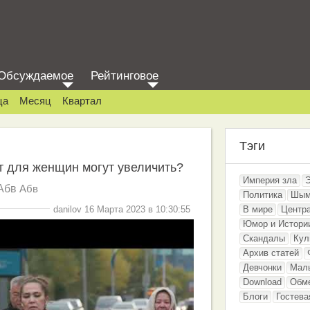
Обсуждаемое
Рейтинговое
ца
Месяц
Квартал
Тэги
т для женщин могут увеличить?
Империя зла
Абв
Абв
Политика
Шым
danilov 16 Марта 2023 в 10:30:55
В мире
Центр
Юмор и Истори
Скандалы
Кул
Архив статей
Девчонки
Мал
Download
Обм
Блоги
Гостева