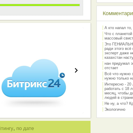
Комментарии
А кто напал то,
Что с планетой
массовый свис
работа вашей команды
Это ГЕНИАЛЬНО 
ради этого всё
эксперт даже н
казахстан наст
нан придумал э
отстает
Всё что нужно 
нужно только на
Интересно - 20 
работать с 18 л
месяц, чтобы д
людей в стране
Не ну, а что? 
Экологично
,
йтингу
по дате