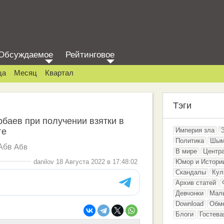
Обсуждаемое
Рейтинговое
ца
Месяц
Квартал
Тэги
баев при получении взятки в
ге
Империя зла
Политика
Шым
Абв
Абв
В мире
Центр
danilov 18 Августа 2022 в 17:48:02
Юмор и Истори
Скандалы
Кул
Архив статей
Девчонки
Мал
Download
Обм
Блоги
Гостева