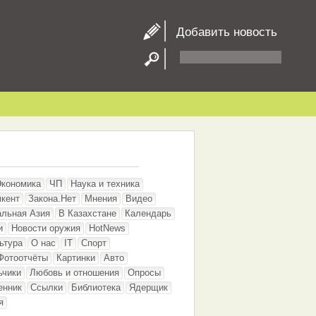
Добавить новость
Экономика
ЧП
Наука и техника
кент
Закона.Нет
Мнения
Видео
альная Азия
В Казахстане
Календарь
и
Новости оружия
HotNews
ьтура
О нас
IT
Спорт
Фотоотчёты
Картинки
Авто
ьчики
Любовь и отношения
Опросы
енник
Ссылки
Библиотека
Ядерщик
я