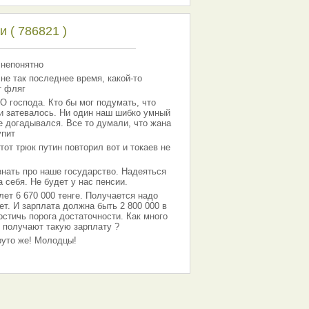
 ( 786821 )
 непонятно
 не так последнее время, какой-то
т фляг
господа. Кто бы мог подумать, что
 и затевалось. Ни один наш шибко умный
е догадывался. Все то думали, что жана
упит
тот трюк путин повторил вот и токаев не
знать про наше государство. Надеяться
 себя. Не будет у нас пенсии.
лет 6 670 000 тенге. Получается надо
ет. И зарплата должна быть 2 800 000 в
остичь порога достаточности. Как много
 получают такую зарплату ?
Круто же! Молодцы!