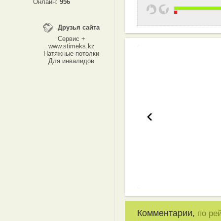
Онлайн:
956
Друзья сайта
Сервис +
www.stimeks.kz
Натяжные потолки
Для инвалидов
Эффективная 
Комментарии,
по ре