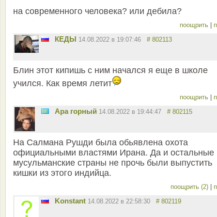
на современного человека? или дебила?
поощрить
|
п
КЕДЫ
14.08.2022 в 19:07:46
# 802113
Блин этот кипишь с ним начался я еще в школе
учился. Как время летит
поощрить
|
п
Ара горный
14.08.2022 в 19:44:47
# 802115
На Салмана Рушди была обьявлена охота
официальными властями Ирана. Да и остальные
мусульманские страны не прочь были выпустить
кишки из этого индийца.
поощрить (2)
|
п
Konstant
14.08.2022 в 22:58:30
# 802119