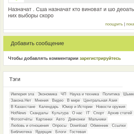
Назначат . Сша назначат кто виноват и шо деоать
них выборы скоро
поощрить
|
пока
Добавить сообщение
Чтобы добавлять комментарии
зарeгиcтрирyйтeсь
Тэги
Империя зла
Экономика
ЧП
Наука и техника
Политика
Шымк
Закона.Нет
Мнения
Видео
В мире
Центральная Азия
В Казахстане
Календарь
Юмор и Истории
Новости оружия
HotNews
Скандалы
Культура
О нас
IT
Спорт
Архив статей
Фотоотчёты
Картинки
Авто
Девчонки
Мальчики
Любовь и отношения
Опросы
Download
Обменник
Ссылки
Библиотека
Ядерщик
Блоги
Гостевая