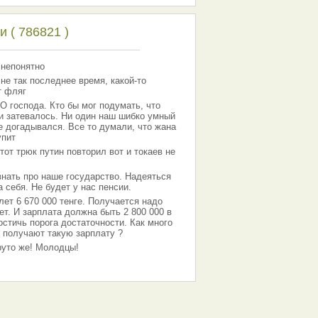
 ( 786821 )
 непонятно
 не так последнее время, какой-то
т фляг
господа. Кто бы мог подумать, что
 и затевалось. Ни один наш шибко умный
е догадывался. Все то думали, что жана
упит
тот трюк путин повторил вот и токаев не
знать про наше государство. Надеяться
 себя. Не будет у нас пенсии.
лет 6 670 000 тенге. Получается надо
ет. И зарплата должна быть 2 800 000 в
остичь порога достаточности. Как много
 получают такую зарплату ?
Круто же! Молодцы!