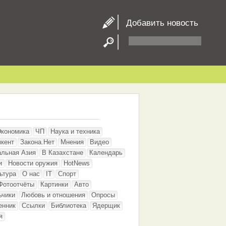
Добавить новость
Экономика
ЧП
Наука и техника
кент
Закона.Нет
Мнения
Видео
альная Азия
В Казахстане
Календарь
и
Новости оружия
HotNews
ьтура
О нас
IT
Спорт
Фотоотчёты
Картинки
Авто
ьчики
Любовь и отношения
Опросы
енник
Ссылки
Библиотека
Ядерщик
я