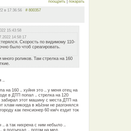
поощрить
|
покарать
22 в 17:36:56
# 800357
022 15:43:58
7.2022 14:58:17
стерялся. Скорость по видимому 110-
очно было чтоб среагировать.
и много роликов. Там стрелка на 160
ткие.
 ..
а на 160 .. хуйня это .. у меня отец на
оде в ДТП попал .. стрелка на 120
о забирал этот машину с места ДТП на
этот хлам никогда в жЫзни не разгонялся
 городу как пенсионер 60 км/ч ездит ток
.. а так нихрена с ним небыло ..
.. я подъехал .. потом на мед.