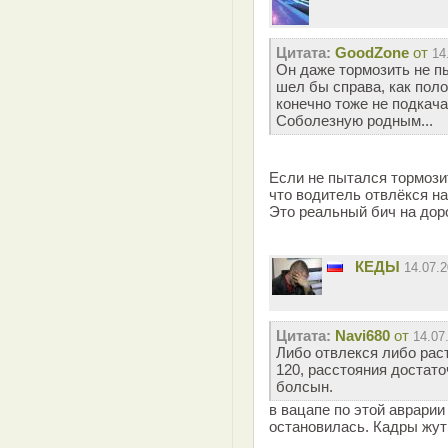
Цитата:
GoodZone
от
14
Он даже тормозить не пы
шел бы справа, как поло
конечно тоже не подкача
Соболезную родным...
Если не пытался тормозит
что водитель отвлёкся н
Это реальный бич на дор
КЕДЫ
14.07.
Цитата:
Navi680
от
14.07
Либо отвлекся либо рас
120, расстояния достат
болсын.
в вацапе по этой аврарии
остановилась. Кадры жут