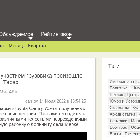
Обсуждаемое
Рейтинговое
ца
Месяц
Квартал
Тэги
участием грузовика произошло
- Тараз
Империя зла
Политика
Шым
Абв
Абв
В мире
Центр
danilov 14 Июля 2022 в 13:54:25
Юмор и Истори
Скандалы
Кул
арки «Toyota Camry 70» от полученных
те происшествия. Пассажир и водитель
Архив статей
с различными телесными повреждениями
Девчонки
Мал
ную районную больницу села Мерке.
Download
Обм
Блоги
Гостева