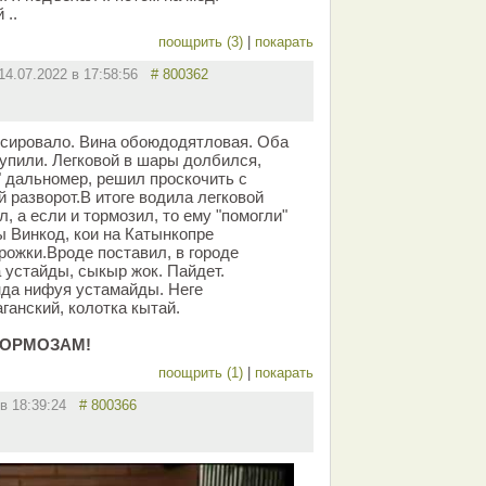
 ..
поощрить (3)
|
покарать
14.07.2022 в 17:58:56
# 800362
ксировало. Вина обоюдодятловая. Оба
купили. Легковой в шары долбился,
" дальномер, решил проскочить с
й разворот.В итоге водила легковой
л, а если и тормозил, то ему "помогли"
ы Винкод, кои на Катынкопре
рожки.Вроде поставил, в городе
 устайды, сыкыр жок. Пайдет.
нда нифуя устамайды. Неге
анский, колотка кытай.
ТОРМОЗАМ!
поощрить (1)
|
покарать
 в 18:39:24
# 800366