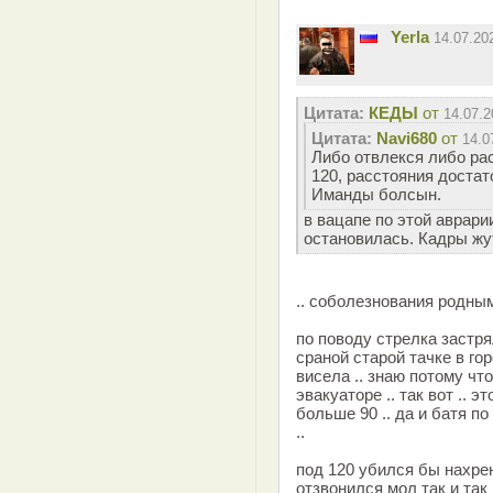
Yerla
14.07.20
Цитата:
КЕДЫ
от
14.07.2
Цитата:
Navi680
от
14.0
Либо отвлекся либо ра
120, расстояния достат
Иманды болсын.
в вацапе по этой аврари
остановилась. Кадры жу
.. соболезнования родным
по поводу стрелка застрял
сраной старой тачке в гор
висела .. знаю потому чт
эвакуаторе .. так вот .. 
больше 90 .. да и батя по
..
под 120 убился бы нахрен 
отзвонился мол так и так 