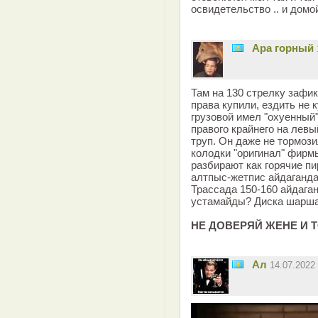
освидетельство .. и домой
Ара горный
Там на 130 стрелку зафи
права купили, ездить не 
грузовой имел "охуенный
правого крайнего на левы
труп. Он даже не тормози
колодки "оригинал" фирм
разбирают как горячие пи
алтпыс-жетпис айдаганда
Трассада 150-160 айдага
устамайды? Диска шаршаг
НЕ ДОВЕРЯЙ ЖЕНЕ И 
Ал
14.07.2022