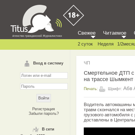
Свежее
Читаемое
2 суток
Неделя
1/2меся
ЧП
Вход в систему
Смертельное ДТП с 
на трассе Шымкент 
Абв
Печать:
Шрифт:
Водитель автомашины м
Регистрация
травм скончался на мес
Забыли пароль?
грузового автомобиля 
доставлены в Централь
В сети