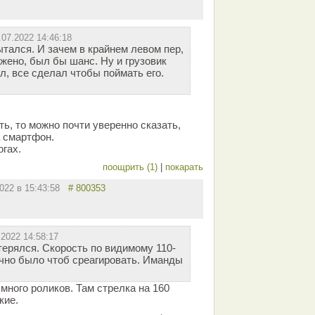
.07.2022 14:46:18
тался. И зачем в крайнем левом пер,
жено, был бы шанс. Ну и грузовик
л, все сделал чтобы поймать его.
ь, то можно почти уверенно сказать,
а смартфон.
огах.
поощрить (1)
|
покарать
2022 в 15:43:58
# 800353
.2022 14:58:17
терялся. Скорость по видимому 110-
очно было чтоб среагировать. Иманды
 много роликов. Там стрелка на 160
кие.