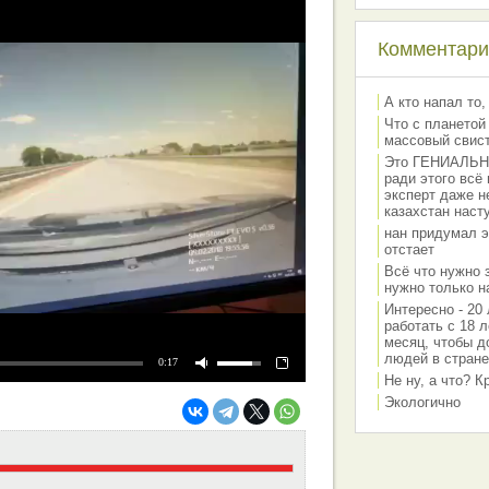
Комментарии
А кто напал то,
Что с планетой
массовый свис
Это ГЕНИАЛЬНО 
ради этого всё
эксперт даже н
казахстан наст
нан придумал э
отстает
Всё что нужно 
нужно только на
Интересно - 20 
работать с 18 л
месяц, чтобы д
людей в стране
0:17
Не ну, а что? 
Экологично