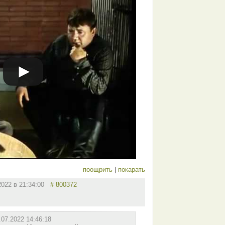
поощрить
|
покарать
2022 в 21:34:00
# 800372
.07.2022 14:46:18