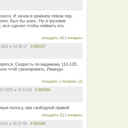
тался. И зачем в крайнем левом пер,
ено, был бы шанс. Ну и грузовик
, все сделал чтобы поймать его.
поощрить (4)
|
покарать
.2022 в 14:58:17
# 800337
ерялся. Скорость по видимому 110-120,
ыло чтоб среагировать. Иманды
поощрить
|
покарать (1)
.07.2022 в 15:13:03
# 800340
вую полосу, при свободной правой
поощрить (1)
|
покарать
.2022 в 15:37:58
# 800348