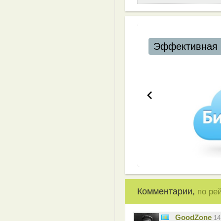
Эффективная 
Комментарии,
по ре
GoodZone
14