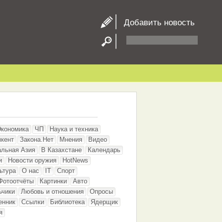
Добавить новость
Экономика
ЧП
Наука и техника
кент
Закона.Нет
Мнения
Видео
альная Азия
В Казахстане
Календарь
и
Новости оружия
HotNews
ьтура
О нас
IT
Спорт
Фотоотчёты
Картинки
Авто
ьчики
Любовь и отношения
Опросы
енник
Ссылки
Библиотека
Ядерщик
я