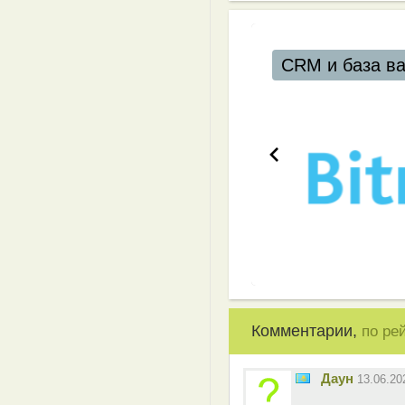
CRM и база в
Комментарии,
по ре
Даун
13.06.2