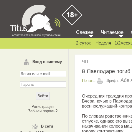
Свежее
Читаемое
2 суток
Неделя
1/2меся
ЧП
Вход в систему
В Павлодаре погиб 
Абв
Печать:
Шрифт:
Очередная трагедия про
Вчера ночью в Павлодар
военнослужащий-контра
Регистрация
Забыли пароль?
По словам родственник
отпуске, однако его вы
накачивании колеса ма
В сети
голову контрактнику.