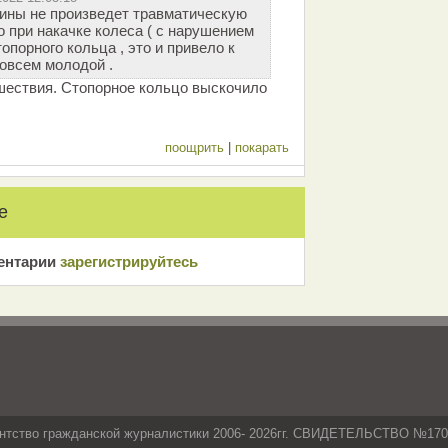
ины не произведет травматическую
о при накачке колеса ( с нарушением
опорного кольца , это и привело к
совсем молодой .
шествия. Стопорное кольцо выскочило
поощрить
|
покарать
е
ентарии
зарeгиcтрирyйтeсь
нтство гражданской журналистики 2006- 2026гг. СВИДЕТЕЛЬСТВО №17