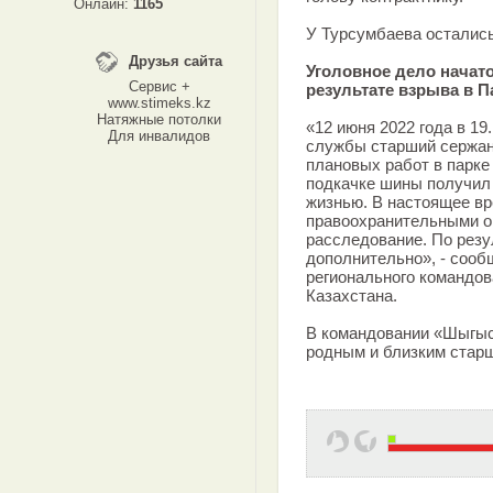
Онлайн:
1165
У Турсумбаева остались
Друзья сайта
Уголовное дело начат
Сервис +
результате взрыва в 
www.stimeks.kz
Натяжные потолки
«12 июня 2022 года в 1
Для инвалидов
службы старший сержан
плановых работ в парке
подкачке шины получил
жизнью. В настоящее вр
правоохранительными о
расследование. По рез
дополнительно», - сооб
регионального командо
Казахстана.
В командовании «Шыгыс
родным и близким старш