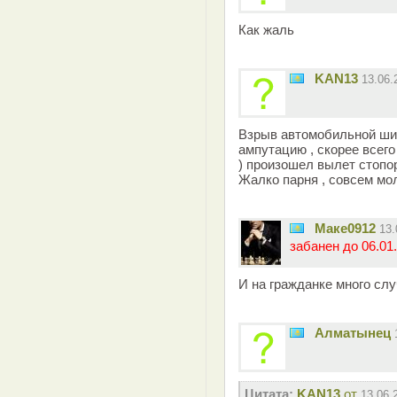
Как жаль
KAN13
13.06
Взрыв автомобильной ши
ампутацию , скорее всего
) произошел вылет стопор
Жалко парня , совсем мо
Маке0912
13
забанен до 06.01.
И на гражданке много слу
Алматынец
Цитата:
KAN13
от
13.06.