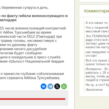
 беременная супруга и дочь.
Комментарии
о по факту гибели военнослужащего в
Павлодаре
А кто напал то,
Что с планетой
9.15 часов военнослужащий контрактной
массовый свис
т Айбек Турсымбаев во время
 воинской части 5512 (Павлодар) при
Это ГЕНИАЛЬНО 
ради этого всё
 травму головы, несовместимую с
эксперт даже н
емя по данному факту
казахстан наст
рганами начато досудебное
нан придумал э
ультатам будет сообщено
отстает
щили в понедельник в пресс-службе
Всё что нужно 
вания «Шыгыс» Национальной гвардии
нужно только на
Интересно - 20 
работать с 18 л
» принесли глубокие соболезнования
месяц, чтобы д
его сержанта Айбека Тупсумбаева.
людей в стране
Не ну, а что? 
Экологично