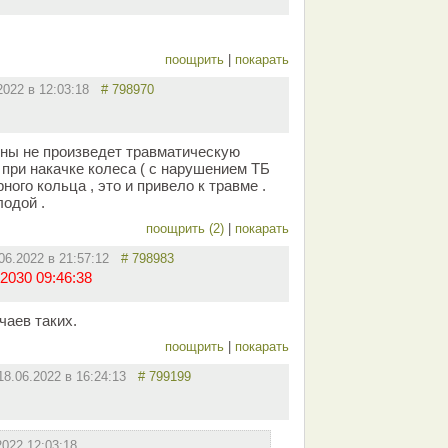
поощрить
|
покарать
.2022 в 12:03:18
# 798970
ны не произведет травматическую
 при накачке колеса ( с нарушением ТБ
ного кольца , это и привело к травме .
лодой .
поощрить (2)
|
покарать
.06.2022 в 21:57:12
# 798983
2030 09:46:38
чаев таких.
поощрить
|
покарать
18.06.2022 в 16:24:13
# 799199
2022 12:03:18