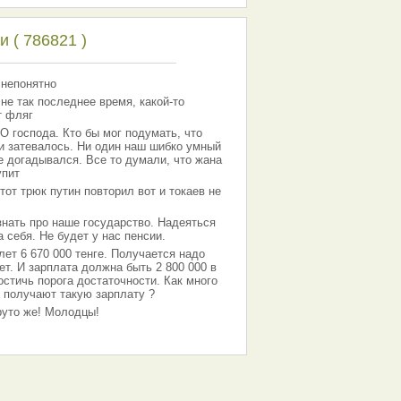
 ( 786821 )
 непонятно
 не так последнее время, какой-то
т фляг
господа. Кто бы мог подумать, что
 и затевалось. Ни один наш шибко умный
е догадывался. Все то думали, что жана
упит
тот трюк путин повторил вот и токаев не
знать про наше государство. Надеяться
 себя. Не будет у нас пенсии.
лет 6 670 000 тенге. Получается надо
ет. И зарплата должна быть 2 800 000 в
остичь порога достаточности. Как много
 получают такую зарплату ?
Круто же! Молодцы!