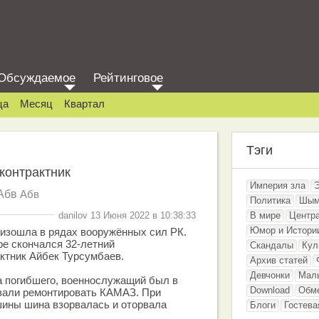
Обсуждаемое
Рейтинговое
ца
Месяц
Квартал
Тэги
контрактник
Империя зла
Абв
Абв
Политика
Шым
danilov 13 Июня 2022 в 10:38:33
В мире
Центр
Юмор и Истори
изошла в рядах вооружённых сил РК.
е скончался 32-летний
Скандалы
Кул
ктник Айбек Турсумбаев.
Архив статей
Девчонки
Мал
а погибшего, военнослужащий был в
Download
Обм
звали ремонтировать КАМАЗ. При
шины шина взорвалась и оторвала
Блоги
Гостева