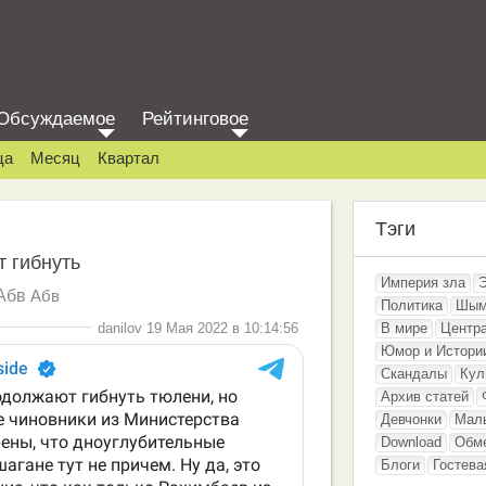
Обсуждаемое
Рейтинговое
ца
Месяц
Квартал
Тэги
 гибнуть
Империя зла
Абв
Абв
Политика
Шым
danilov 19 Мая 2022 в 10:14:56
В мире
Центр
Юмор и Истори
Скандалы
Кул
Архив статей
Девчонки
Мал
Download
Обм
Блоги
Гостева