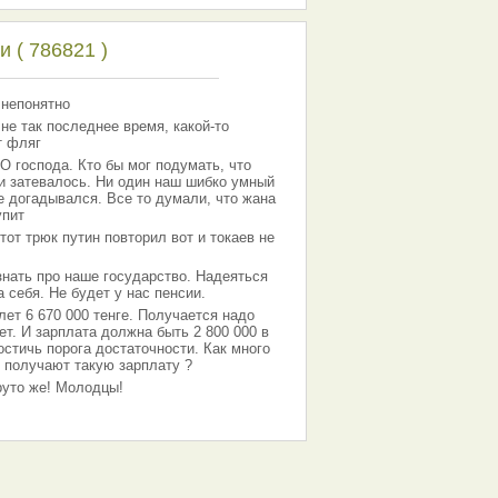
 ( 786821 )
 непонятно
 не так последнее время, какой-то
т фляг
господа. Кто бы мог подумать, что
 и затевалось. Ни один наш шибко умный
е догадывался. Все то думали, что жана
упит
тот трюк путин повторил вот и токаев не
знать про наше государство. Надеяться
 себя. Не будет у нас пенсии.
лет 6 670 000 тенге. Получается надо
ет. И зарплата должна быть 2 800 000 в
остичь порога достаточности. Как много
 получают такую зарплату ?
Круто же! Молодцы!