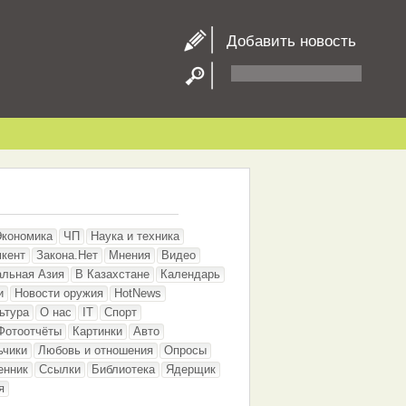
Добавить новость
Экономика
ЧП
Наука и техника
кент
Закона.Нет
Мнения
Видео
альная Азия
В Казахстане
Календарь
и
Новости оружия
HotNews
ьтура
О нас
IT
Спорт
Фотоотчёты
Картинки
Авто
ьчики
Любовь и отношения
Опросы
енник
Ссылки
Библиотека
Ядерщик
я