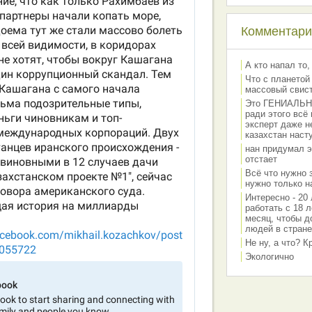
Комментарии
А кто напал то,
Что с планетой
массовый свис
Это ГЕНИАЛЬНО 
ради этого всё
эксперт даже н
казахстан наст
нан придумал э
отстает
Всё что нужно 
нужно только на
Интересно - 20 
работать с 18 л
месяц, чтобы д
людей в стране
Не ну, а что? 
Экологично