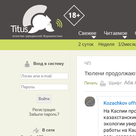
Свежее
Читаемое
2 суток
Неделя
1/2меся
ЧП
Вход в систему
Тюлени продолжают
Абв
Печать:
Шрифт:
Регистрация
Забыли пароль?
В сети