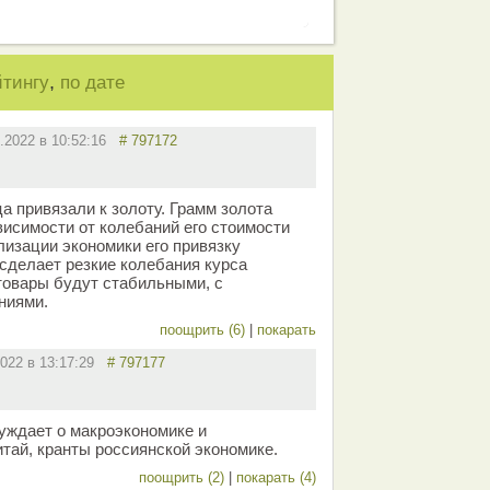
,
йтингу
по дате
4.2022 в 10:52:16
# 797172
а привязали к золоту. Грамм золота
висимости от колебаний его стоимости
лизации экономики его привязку
 сделает резкие колебания курса
товары будут стабильными, с
ниями.
поощрить (6)
|
покарать
2022 в 13:17:29
# 797177
уждает о макроэкономике и
итай, кранты россиянской экономике.
поощрить (2)
|
покарать (4)