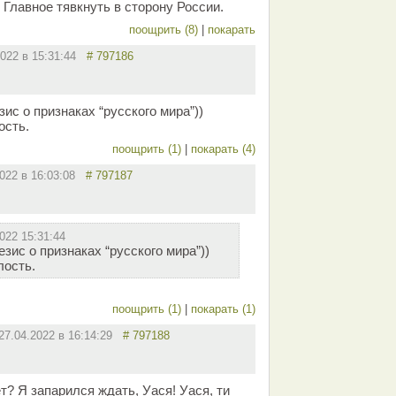
 Главное тявкнуть в сторону России.
поощрить (8)
|
покарать
2022 в 15:31:44
# 797186
ис о признаках “русского мира”))
ость.
поощрить (1)
|
покарать (4)
2022 в 16:03:08
# 797187
022 15:31:44
зис о признаках “русского мира”))
лость.
поощрить (1)
|
покарать (1)
27.04.2022 в 16:14:29
# 797188
ет? Я запарился ждать, Уася! Уася, ти