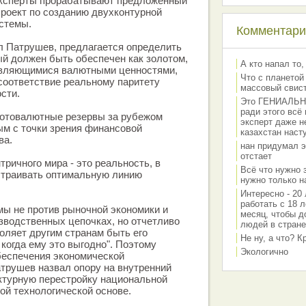
 эксперты прорабатывают предложенный
роект по созданию двухконтурной
стемы.
Комментарии
ил Патрушев, предлагается определить
ый должен быть обеспечен как золотом,
А кто напал то,
 являющимися валютными ценностями,
Что с планетой
 соответствие реальному паритету
массовый свис
сти.
Это ГЕНИАЛЬНО 
ради этого всё
отовалютные резервы за рубежом
эксперт даже н
м с точки зрения финансовой
казахстан наст
ва.
нан придумал э
отстает
ричного мира - это реальность, в
Всё что нужно 
страивать оптимальную линию
нужно только на
Интересно - 20 
работать с 18 л
"мы не против рыночной экономики и
месяц, чтобы д
зводственных цепочках, но отчетливо
людей в стране
воляет другим странам быть его
Не ну, а что? 
 когда ему это выгодно". Поэтому
Экологично
еспечения экономической
трушев назвал опору на внутренний
ктурную перестройку национальной
ой технологической основе.