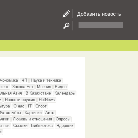
Добавить новость
Экономика
ЧП
Наука и техника
кент
Закона.Нет
Мнения
Видео
альная Азия
В Казахстане
Календарь
и
Новости оружия
HotNews
ьтура
О нас
IT
Спорт
Фотоотчёты
Картинки
Авто
ьчики
Любовь и отношения
Опросы
енник
Ссылки
Библиотека
Ядерщик
я