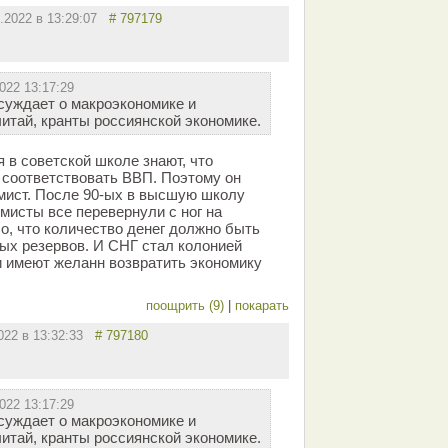
4.2022 в 13:29:07
# 797179
022 13:17:29
суждает о макроэкономике и
итай, кранты россиянской экономике.
 в советской школе знают, что
 соответствовать ВВП. Поэтому он
омист. После 90-ых в высшую школу
мисты все перевернули с ног на
о, что количество денег должно быть
ых резервов. И СНГ стал колонией
 имеют желанн возвратить экономику
поощрить (9)
|
покарать
2022 в 13:32:33
# 797180
022 13:17:29
суждает о макроэкономике и
итай, кранты россиянской экономике.