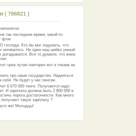
 ( 786821 )
 непонятно
 не так последнее время, какой-то
т фляг
господа. Кто бы мог подумать, что
 и затевалось. Ни один наш шибко умный
е догадывался. Все то думали, что жана
упит
тот трюк путин повторил вот и токаев не
знать про наше государство. Надеяться
 себя. Не будет у нас пенсии.
лет 6 670 000 тенге. Получается надо
ет. И зарплата должна быть 2 800 000 в
остичь порога достаточности. Как много
 получают такую зарплату ?
Круто же! Молодцы!