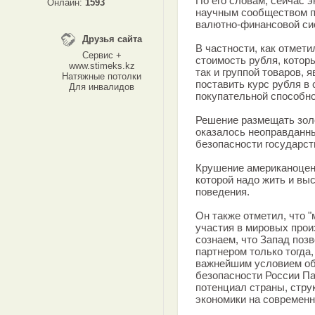
По его словам, сейчас
Онлайн:
1593
научным сообществом п
валютно-финансовой си
Друзья сайта
В частности, как отмет
Сервис +
стоимость рубля, котор
www.stimeks.kz
так и группой товаров,
Натяжные потолки
поставить курс рубля в
Для инвалидов
покупательной способно
Решение размещать зол
оказалось неоправданны
безопасности государст
Крушение американоцент
которой надо жить и вы
поведения.
Он также отметил, что 
участия в мировых прои
сознаем, что Запад поз
партнером только тогда,
важнейшим условием об
безопасности России Па
потенциал страны, стру
экономики на современн