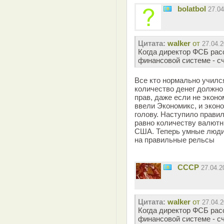
bolatbol
27.0
Цитата:
walker
от
27.04.2
Когда директор ФСБ рас
финансовой системе - сч
Все кто нормально учился
количество денег должно
прав, даже если не экон
ввели Экономикс, и эконо
голову. Наступило правил
равно количеству валютн
США. Теперь умные люди
на правильные рельсы
СССР
27.04.
Цитата:
walker
от
27.04.2
Когда директор ФСБ рас
финансовой системе - сч