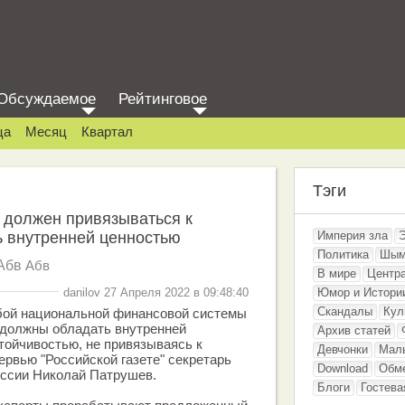
Обсуждаемое
Рейтинговое
ца
Месяц
Квартал
Тэги
 должен привязываться к
ь внутренней ценностью
Империя зла
Политика
Шым
Абв
Абв
В мире
Центр
danilov 27 Апреля 2022 в 09:48:40
Юмор и Истори
Скандалы
Кул
бой национальной финансовой системы
 должны обладать внутренней
Архив статей
тойчивостью, не привязываясь к
Девчонки
Мал
тервью "Российской газете" секретарь
Download
Обм
оссии Николай Патрушев.
Блоги
Гостева