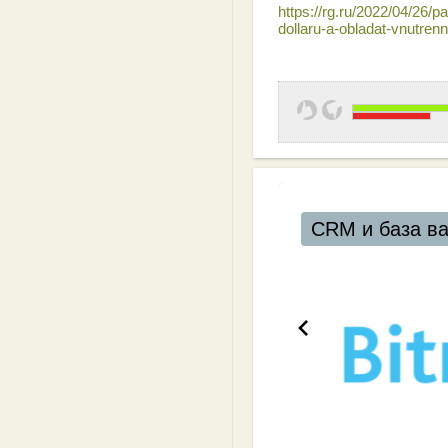
https://rg.ru/2022/04/26/p
dollaru-a-obladat-vnutrenn
CRM и база ва