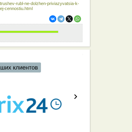
atrushev-rubl-ne-dolzhen-priviazyvatsia-k-
ej-cennostiu.html
ших клиентов