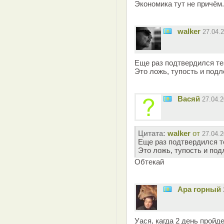
Экономика тут не причём.
walker
27.04.
Еще раз подтвердился тез
Это ложь, тупость и подл
Васяй
27.04.
Цитата:
walker
от
27.04.2
Еще раз подтвердился те
Это ложь, тупость и под
Обтекай
Ара горный
Уася, кагда 2 день пройд