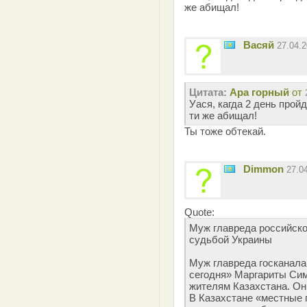
же абищал!
Васяй
27.04.
Цитата:
Ара горный
от
Уася, кагда 2 день прой
ти же абищал!
Ты тоже обтекай.
Dimmon
27.0
Quote:
Муж главреда российско
судьбой Украины
Муж главреда госканала 
сегодня» Маргариты Сим
жителям Казахстана. Он
В Казахстане «местные 