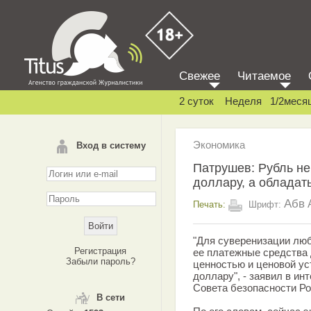
Свежее
Читаемое
2 суток
Неделя
1/2меся
Экономика
Вход в систему
Патрушев: Рубль не
доллару, а обладат
Абв
Печать:
Шрифт:
"Для суверенизации лю
Регистрация
ее платежные средства
Забыли пароль?
ценностью и ценовой ус
доллару", - заявил в ин
Совета безопасности Р
В сети