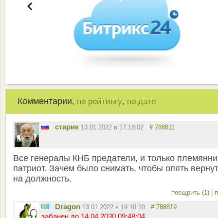
Комментарии,
,
по рейтингу
по дате
старик
13.01.2022 в 17:18:02
# 788811
Все генералы КНБ предатели, и только племянни
патриот. Зачем было снимать, чтобы опять верну
на должность.
поощрить (1)
|
п
Dragon
13.01.2022 в 19:10:10
# 788819
забанен до 14.04.2030 09:48:04