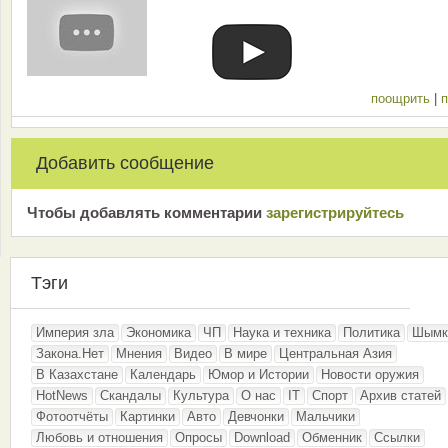
поощрить
|
п
Добавить сообщение
Чтобы добавлять комментарии
зарeгиcтрирyйтeсь
Тэги
Империя зла
Экономика
ЧП
Наука и техника
Политика
Шымк
Закона.Нет
Мнения
Видео
В мире
Центральная Азия
В Казахстане
Календарь
Юмор и Истории
Новости оружия
HotNews
Скандалы
Культура
О нас
IT
Спорт
Архив статей
Фотоотчёты
Картинки
Авто
Девчонки
Мальчики
Любовь и отношения
Опросы
Download
Обменник
Ссылки