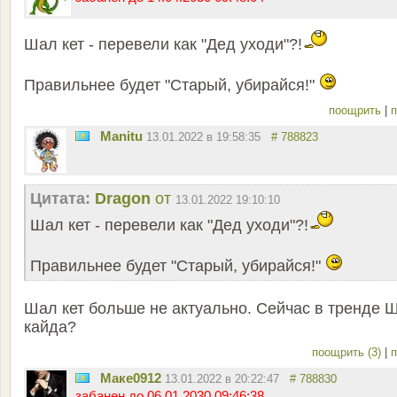
Шал кет - перевели как "Дед уходи"?!
Правильнее будет "Старый, убирайся!"
поощрить
|
п
Manitu
13.01.2022 в 19:58:35
# 788823
Цитата:
Dragon
от
13.01.2022 19:10:10
Шал кет - перевели как "Дед уходи"?!
Правильнее будет "Старый, убирайся!"
Шал кет больше не актуально. Сейчас в тренде 
кайда?
поощрить (3)
|
п
Маке0912
13.01.2022 в 20:22:47
# 788830
забанен до 06.01.2030 09:46:38