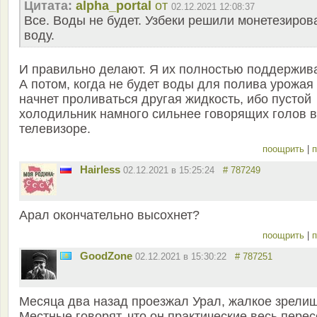
Цитата:
alpha_portal
от
02.12.2021 12:08:37
Все. Воды не будет. Узбеки решили монетезиров
воду.
И правильно делают. Я их полностью поддержив
А потом, когда не будет воды для полива урожая 
начнет проливаться другая жидкость, ибо пустой
холодильник намного сильнее говорящих голов в
телевизоре.
поощрить
|
п
Hairless
02.12.2021 в 15:25:24
# 787249
Арал окончательно высохнет?
поощрить
|
п
GoodZone
02.12.2021 в 15:30:22
# 787251
Месяца два назад проезжал Урал, жалкое зрели
Местные говорят, что он практические весь перес