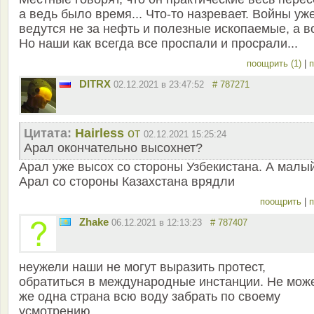
а ведь было время... Что-то назревает. Войны уж
ведутся не за нефть и полезные ископаемые, а в
Но наши как всегда все проспали и просрали...
поощрить (1)
|
п
DITRX
02.12.2021 в 23:47:52
# 787271
Цитата:
Hairless
от
02.12.2021 15:25:24
Арал окончательно высохнет?
Арал уже высох со стороны Узбекистана. А малы
Арал со стороны Казахстана врядли
поощрить
|
п
Zhake
06.12.2021 в 12:13:23
# 787407
неужели наши не могут выразить протест,
обратиться в международные инстанции. Не мож
же одна страна всю воду забрать по своему
усмотрению