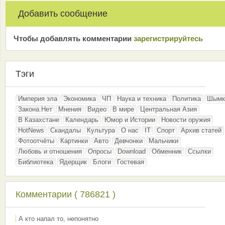
Добавить сообщение
Чтобы добавлять комментарии
зарeгиcтрирyйтeсь
Тэги
Империя зла
Экономика
ЧП
Наука и техника
Политика
Шымк
Закона.Нет
Мнения
Видео
В мире
Центральная Азия
В Казахстане
Календарь
Юмор и Истории
Новости оружия
HotNews
Скандалы
Культура
О нас
IT
Спорт
Архив статей
Фотоотчёты
Картинки
Авто
Девчонки
Мальчики
Любовь и отношения
Опросы
Download
Обменник
Ссылки
Библиотека
Ядерщик
Блоги
Гостевая
Комментарии ( 786821 )
А кто напал то, непонятно