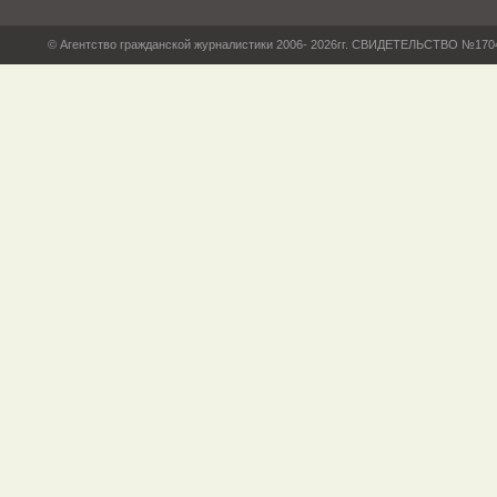
© Агентство гражданской журналистики 2006- 2026гг. СВИДЕТЕЛЬСТВО №17