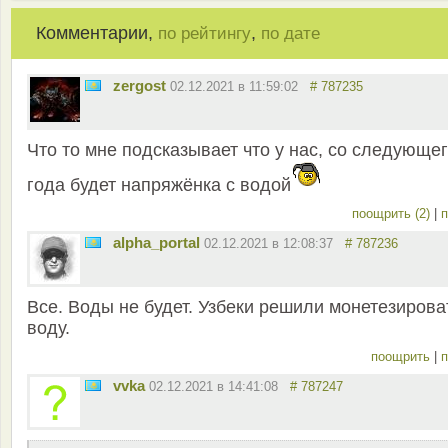
Комментарии,
,
по рейтингу
по дате
zergost
02.12.2021 в 11:59:02
# 787235
Что то мне подсказывает что у нас, со следующе
года будет напряжёнка с водой
поощрить (2)
|
п
alpha_portal
02.12.2021 в 12:08:37
# 787236
Все. Воды не будет. Узбеки решили монетезирова
воду.
поощрить
|
п
vvka
02.12.2021 в 14:41:08
# 787247