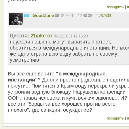
поощрить
|
п
GoodZone
06.12.2021 в 12:40:38
# 787409
Цитата:
Zhake
от
06.12.2021 12:13:23
неужели наши не могут выразить протест,
обратиться в международные инстанции. Не мо
же одна страна всю воду забрать по своему
усмотрению
Вы все еще верите
"в международные
инстанции"
? Да они просто продажные подстил
по-сути... Помнится в Крым воду перекрыли укры,
устроили водную блокаду. Нарушены конвенции
ООН, права человека и куча всяких законов... И?
все эти "борцы за все хорошее против всего
плохого", где санкции, осуждение?
поощрить
|
п