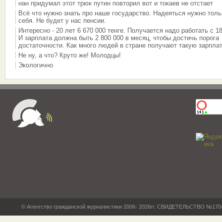
нан придумал этот трюк путин повторил вот и токаев не отстает
Всё что нужно знать про наше государство. Надеяться нужно толь
себя. Не будет у нас пенсии.
Интересно - 20 лет 6 670 000 тенге. Получается надо работать с 18
И зарплата должна быть 2 800 000 в месяц, чтобы достичь порога
достаточности. Как много людей в стране получают такую зарплат
Не ну, а что? Круто же! Молодцы!
Экологично
© Агентство гражданской журналистики 2006- 2026гг. СВИДЕТЕЛЬСТВО №17