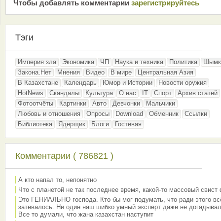
Чтобы добавлять комментарии
зарeгиcтрирyйтeсь
Тэги
Империя зла
Экономика
ЧП
Наука и техника
Политика
Шымк
Закона.Нет
Мнения
Видео
В мире
Центральная Азия
В Казахстане
Календарь
Юмор и Истории
Новости оружия
HotNews
Скандалы
Культура
О нас
IT
Спорт
Архив статей
Фотоотчёты
Картинки
Авто
Девчонки
Мальчики
Любовь и отношения
Опросы
Download
Обменник
Ссылки
Библиотека
Ядерщик
Блоги
Гостевая
Комментарии ( 786821 )
А кто напал то, непонятно
Что с планетой не так последнее время, какой-то массовый свист
Это ГЕНИАЛЬНО господа. Кто бы мог подумать, что ради этого вс
затевалось. Ни один наш шибко умный эксперт даже не догадывал
Все то думали, что жана казахстан наступит