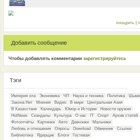
поощрить
|
п
Добавить сообщение
Чтобы добавлять комментарии
зарeгиcтрирyйтeсь
Тэги
Империя зла
Экономика
ЧП
Наука и техника
Политика
Шымк
Закона.Нет
Мнения
Видео
В мире
Центральная Азия
В Казахстане
Календарь
Юмор и Истории
Новости оружия
HotNews
Скандалы
Культура
О нас
IT
Спорт
Архив статей
Фотоотчёты
Картинки
Авто
Девчонки
Мальчики
Любовь и отношения
Опросы
Download
Обменник
Ссылки
Библиотека
Ядерщик
Блоги
Гостевая