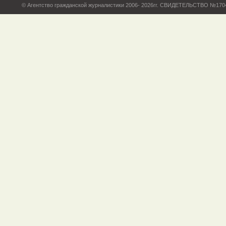
© Агентство гражданской журналистики 2006- 2026гг. СВИДЕТЕЛЬСТВО №17