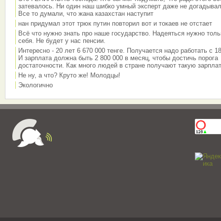
затевалось. Ни один наш шибко умный эксперт даже не догадывал
Все то думали, что жана казахстан наступит
нан придумал этот трюк путин повторил вот и токаев не отстает
Всё что нужно знать про наше государство. Надеяться нужно толь
себя. Не будет у нас пенсии.
Интересно - 20 лет 6 670 000 тенге. Получается надо работать с 18
И зарплата должна быть 2 800 000 в месяц, чтобы достичь порога
достаточности. Как много людей в стране получают такую зарплат
Не ну, а что? Круто же! Молодцы!
Экологично