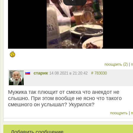
поощрить (2)
|
п
старик
14.08.2021 в 21:20:42
# 783030
Мужика так плющит от смеха что анекдот не
слышно. При этом вообще не ясно что такого
смешного он услышал? Укурился?
поощрить
|
п
Добавить сообщение