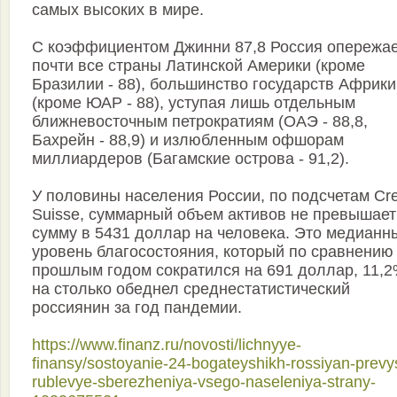
самых высоких в мире.
С коэффициентом Джинни 87,8 Россия опережа
почти все страны Латинской Америки (кроме
Бразилии - 88), большинство государств Африки
(кроме ЮАР - 88), уступая лишь отдельным
ближневосточным петрократиям (ОАЭ - 88,8,
Бахрейн - 88,9) и излюбленным офшорам
миллиардеров (Багамские острова - 91,2).
У половины населения России, по подсчетам Cre
Suisse, суммарный объем активов не превышает
сумму в 5431 доллар на человека. Это медианн
уровень благосостояния, который по сравнению
прошлым годом сократился на 691 доллар, 11,2
на столько обеднел среднестатистический
россиянин за год пандемии.
https://www.finanz.ru/novosti/lichnyye-
finansy/sostoyanie-24-bogateyshikh-rossiyan-prevys
rublevye-sberezheniya-vsego-naseleniya-strany-