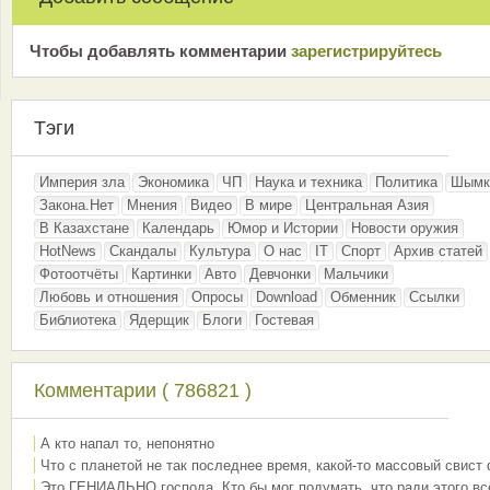
Чтобы добавлять комментарии
зарeгиcтрирyйтeсь
Тэги
Империя зла
Экономика
ЧП
Наука и техника
Политика
Шымк
Закона.Нет
Мнения
Видео
В мире
Центральная Азия
В Казахстане
Календарь
Юмор и Истории
Новости оружия
HotNews
Скандалы
Культура
О нас
IT
Спорт
Архив статей
Фотоотчёты
Картинки
Авто
Девчонки
Мальчики
Любовь и отношения
Опросы
Download
Обменник
Ссылки
Библиотека
Ядерщик
Блоги
Гостевая
Комментарии ( 786821 )
А кто напал то, непонятно
Что с планетой не так последнее время, какой-то массовый свист
Это ГЕНИАЛЬНО господа. Кто бы мог подумать, что ради этого вс