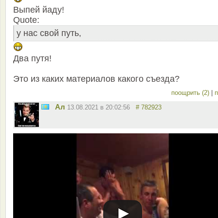
Выпей йаду!
Quote:
у нас свой путь,
Два путя!
Это из каких материалов какого съезда?
поощрить (2)
|
п
Ал
13.08.2021 в 20:02:56
# 782923