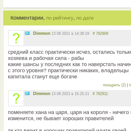
Комментарии,
,
по рейтингу
по дате
Dimmon
13.08.2021 в 14:38:19
# 782908
средний класс практически исчез, остались тольк
хозяева и рабочая сила - рабы
какие шансы у последних как то наверстать начи
с этого уровня? практически никаких, владельцы
капитала станут еще богаче
поощрить (2)
|
п
Dimmon
13.08.2021 в 15:25:21
# 782911
поменяете хана на царя, царя на короля - ничего
изменится, не бывает хороших правителей
те кто верит в хороших правителей идите своей