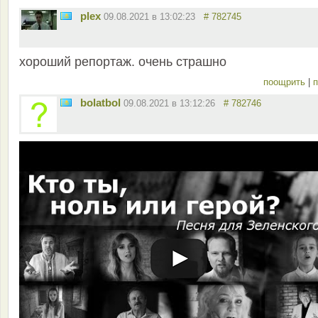
plex
09.08.2021 в 13:02:23
# 782745
хороший репортаж. очень страшно
поощрить
|
п
bolatbol
09.08.2021 в 13:12:26
# 782746