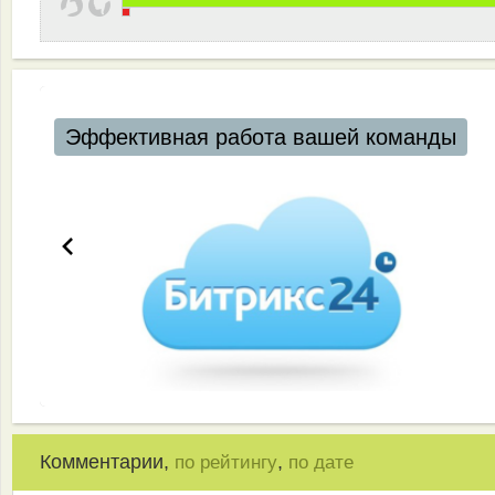
Автоматизация ресторанов и кафе
Комментарии,
,
по рейтингу
по дате