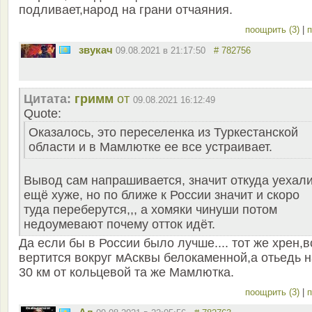
подливает,народ на грани отчаяния.
поощрить (3)
|
п
звукач
09.08.2021 в 21:17:50
# 782756
Цитата:
гримм
от
09.08.2021 16:12:49
Quote:
Оказалось, это переселенка из Туркестанской
области и в Мамлютке ее все устраивает.
Вывод сам напрашивается, значит откуда уехал
ещё хуже, но по ближе к России значит и скоро
туда переберутся,,, а хомяки чинуши потом
недоумевают почему отток идёт.
Да если бы в России было лучше.... тот же хрен,в
вертится вокруг мАсквы белокаменной,а отьедь н
30 км от кольцевой та же Мамлютка.
поощрить (3)
|
п