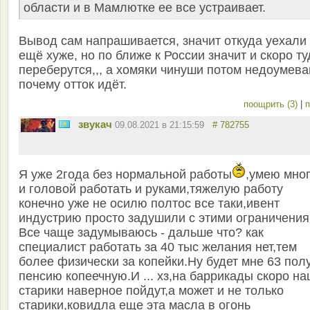
области и в Мамлютке ее все устраивает.
Вывод сам напрашивается, значит откуда уехали
ещё хуже, но по ближе к России значит и скоро ту
переберутся,,, а хомяки чинуши потом недоумев
почему отток идёт.
поощрить (3)
|
п
звукач
09.08.2021 в 21:15:59
# 782755
Я уже 2года без нормальной работы
,умею мно
и головой работать и руками,тяжелую работу
конечно уже не осилю полтос все таки,ивент
индустрию просто задушили с этими ограничения
Все чаще задумываюсь - дальше что? как
специалист работать за 40 тыс желания нет,тем
более физически за копейки.Ну будет мне 63 пол
пенсию копеечную.И ... хз,на баррикады скоро н
старики наверное пойдут,а может и не только
старики,ковидла еще эта масла в огонь