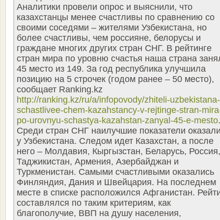
Аналитики провели опрос и выяснили, что
казахстанцы менее счастливы по сравнению со
своими соседями – жителями Узбекистана, но
более счастливы, чем россияне, белорусы и
граждане многих других стран СНГ. В рейтинге
стран мира по уровню счастья наша страна заня
45 место из 149. За год республика улучшила
позицию на 5 строчек (годом ранее – 50 место),
сообщает Ranking.kz
http://ranking.kz/ru/a/infopovody/zhiteli-uzbekistana-
schastlivee-chem-kazahstancy-v-rejtinge-stran-mira
po-urovnyu-schastya-kazahstan-zanyal-45-e-mesto
Среди стран СНГ наилучшие показатели оказал
у Узбекистана. Следом идет Казахстан, а после
него – Молдавия, Кыргызстан, Беларусь, Россия
Таджикистан, Армения, Азербайджан и
Туркменистан. Самыми счастливыми оказались
Финляндия, Дания и Швейцария. На последнем
месте в списке расположился Афганистан. Рейт
составлялся по таким критериям, как
благополучие, ВВП на душу населения,