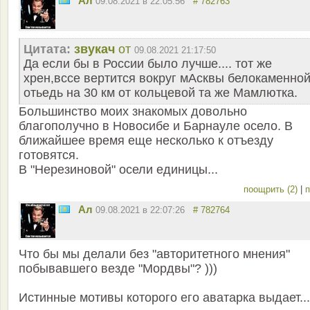
Ал
09.08.2021 в 22:05:56
# 782763
Цитата:
звукач
от
09.08.2021 21:17:50
Да если бы в России было лучше.... тот же
хрен,вссе вертится вокруг мАсквы белокаменной
отьедь на 30 км от кольцевой та же Мамлютка.
Большинство моих знакомых довольно
благополучно в Новосибе и Барнауле осело. В
ближайшее время еще несколько к отъезду
готовятся.
В "Нерезиновой" осели единицы...
поощрить (2)
|
п
Ал
09.08.2021 в 22:07:26
# 782764
Что бы мы делали без "авторитетного мнения"
побывавшего везде "Мордвы"? )))
Истинные мотивы которого его аватарка выдает...