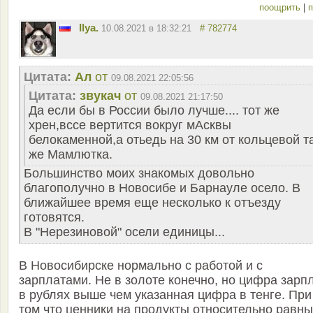
поощрить
|
п
Ilya.
10.08.2021 в 18:32:21
# 782774
Цитата:
Ал
от
09.08.2021 22:05:56
Цитата:
звукач
от
09.08.2021 21:17:50
Да если бы в России было лучше.... тот же
хрен,вссе вертится вокруг мАсквы
белокаменной,а отьедь на 30 км от кольцевой т
же Мамлютка.
Большинство моих знакомых довольно
благополучно в Новосибе и Барнауле осело. В
ближайшее время еще несколько к отъезду
готовятся.
В "Нерезиновой" осели единицы...
В Новосибирске нормально с работой и с
зарплатами. Не в золоте конечно, но цифра зарп
в рублях выше чем указанная цифра в тенге. При
том что ценники на продукты относительно равны