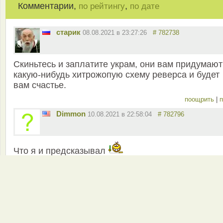
Комментарии,
,
по рейтингу
по дате
старик
08.08.2021 в 23:27:26
# 782738
Скиньтесь и заплатите украм, они вам придумают
какую-нибудь хитрожопую схему реверса и будет
вам счастье.
поощрить
|
п
Dimmon
10.08.2021 в 22:58:04
# 782796
Что я и предсказывал
поощрить
|
п
Добавить сообщение
Чтобы добавлять комментарии
зарeгиcтрирyйтeсь