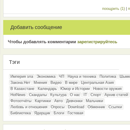
поощрить (1)
|
п
Добавить сообщение
Чтобы добавлять комментарии
зарeгиcтрирyйтeсь
Тэги
Империя зла
Экономика
ЧП
Наука и техника
Политика
Шымк
Закона.Нет
Мнения
Видео
В мире
Центральная Азия
В Казахстане
Календарь
Юмор и Истории
Новости оружия
HotNews
Скандалы
Культура
О нас
IT
Спорт
Архив статей
Фотоотчёты
Картинки
Авто
Девчонки
Мальчики
Любовь и отношения
Опросы
Download
Обменник
Ссылки
Библиотека
Ядерщик
Блоги
Гостевая