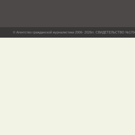
© Агентство гражданской журналистики 2006- 2026гг. СВИДЕТЕЛЬСТВО №17