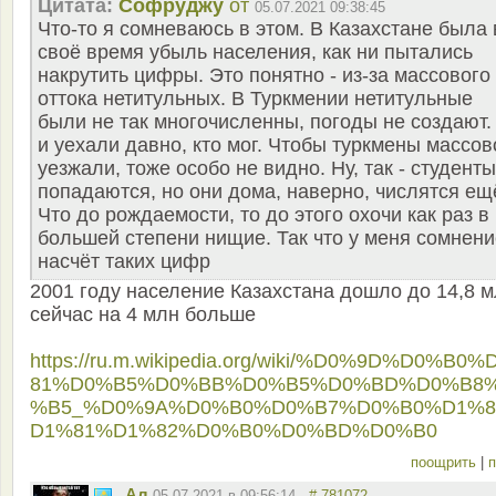
Цитата:
Софруджу
от
05.07.2021 09:38:45
Что-то я сомневаюсь в этом. В Казахстане была 
своё время убыль населения, как ни пытались
накрутить цифры. Это понятно - из-за массового
оттока нетитульных. В Туркмении нетитульные
были не так многочисленны, погоды не создают.
и уехали давно, кто мог. Чтобы туркмены массов
уезжали, тоже особо не видно. Ну, так - студенты
попадаются, но они дома, наверно, числятся ещ
Что до рождаемости, то до этого охочи как раз в
большей степени нищие. Так что у меня сомнени
насчёт таких цифр
2001 году население Казахстана дошло до 14,8 
сейчас на 4 млн больше
https://ru.m.wikipedia.org/wiki/%D0%9D%D0%B0
81%D0%B5%D0%BB%D0%B5%D0%BD%D0%B8
%B5_%D0%9A%D0%B0%D0%B7%D0%B0%D1%
D1%81%D1%82%D0%B0%D0%BD%D0%B0
поощрить
|
п
Ал
05.07.2021 в 09:56:14
# 781072