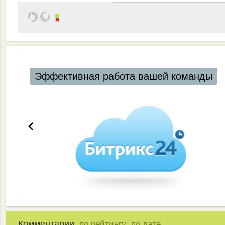
Эффективная работа вашей команды
Комментарии,
,
по рейтингу
по дате