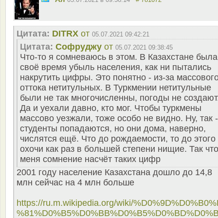
Цитата:
DITRX
от
05.07.2021 09:42:21
Цитата:
Софруджу
от
05.07.2021 09:38:45
Что-то я сомневаюсь в этом. В Казахстане была
своё время убыль населения, как ни пытались
накрутить цифры. Это понятно - из-за массовог
оттока нетитульных. В Туркмении нетитульные
были не так многочисленны, погоды не создают
Да и уехали давно, кто мог. Чтобы туркмены
массово уезжали, тоже особо не видно. Ну, так -
студенты попадаются, но они дома, наверно,
числятся ещё. Что до рождаемости, то до этого
охочи как раз в большей степени нищие. Так что
меня сомнение насчёт таких цифр
2001 году население Казахстана дошло до 14,8
млн сейчас на 4 млн больше
https://ru.m.wikipedia.org/wiki/%D0%9D%D0%B0
%81%D0%B5%D0%BB%D0%B5%D0%BD%D0%B